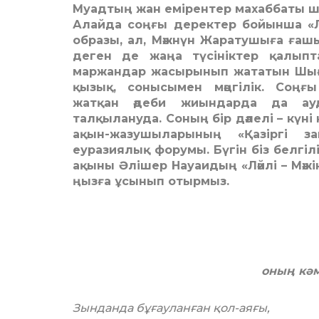
Муадтың жан емірентер махаббаты ш
Алайда соңғы деректер бойынша «Л
образы, ал, Мәжнүн Жаратушыға ға
деген де жаңа түсініктер қалыпта
маржандар жасырынып жататын Шы
қызық, сонысымен мәңгілік. Соңғы
жатқан әдеби жиындарда да ауд
талқылануда. Соның бір дәлелі – күні
ақын-жазушыларының «Қазіргі з
еуразиялық форумы. Бүгін біз белгі
ақыны Әлішер Науаидың «Ләйлі – Мә
ңызға ұсынып отырмыз.
оның кәм
Зынданда бұғауланған қол-аяғы,