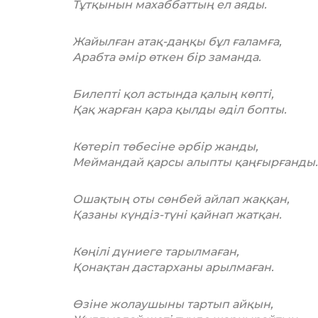
Тұтқынын махаббаттың ел аяды.
Жайылған атақ-даңқы бұл ғаламға,
Арабта әмір өткен бір заманда.
Билепті қол астында қалың көпті,
Қақ жарған қара қылды әділ бопты.
Көтеріп төбесіне әрбір жанды,
Меймандай қарсы алыпты қаңғырғанды.
Ошақтың оты сөнбей айлап жаққан,
Қазаны күндіз-түні қайнап жатқан.
Көңілі дүниеге тарылмаған,
Қонақтан дастарханы арылмаған.
Өзіне жолаушыны тартып айқын,