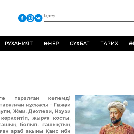
РУХАНИЯТ
ӨНЕР
СҰХБАТ
ТАРИХ
Ә
мге таралған көлемді
аралған нұсқасы – Гәнжәуи
ули, Жәми, Дехлеви, Науаи
өркейтіп, жырға қосты.
 ғашық болып, ғашықтың
нған араб ақыны Қаис ибн