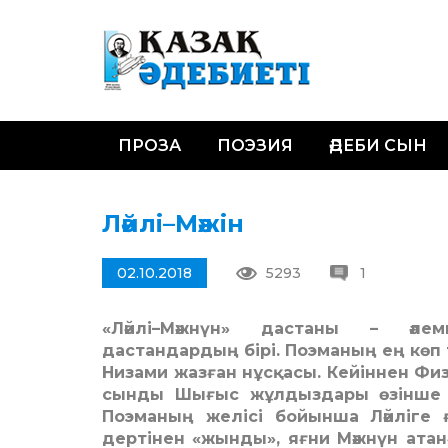
ПРОЗА
ПОЭЗИЯ
ӘДЕБИ СЫН
Ләйлі–Мәжін
02.10.2018
5293
1
«Ләйлі–Мәжнүн» дастаны – әле
дастандардың бірі. Поэманың ең көп т
Низами жазған нұсқасы. Кейіннен Физ
сынды Шығыс жұлдыздары өзінше к
Поэманың желісі бойынша Ләйліге
дертінен «жынды», яғни Мәжнүн ата