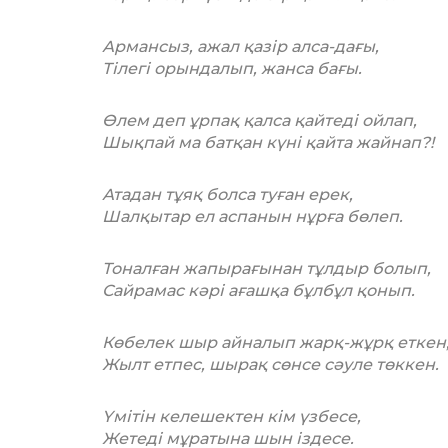
Армансыз, ажал қазір алса-дағы,
Тілегі орындалып, жанса бағы.
Өлем деп ұрпақ қалса қайтеді ойлап,
Шықпай ма батқан күні қайта жайнап?!
Атадан тұяқ болса туған ерек,
Шалқытар ел аспанын нұрға бөлеп.
Тоналған жапырағынан тұлдыр болып,
Сайрамас кәрі ағашқа бұлбұл қонып.
Көбелек шыр айналып жарқ-жұрқ еткен
Жылт етпес, шырақ сөнсе сәуле төккен.
Үмітін келешектен кім үзбесе,
Жетеді мұратына шын іздесе.