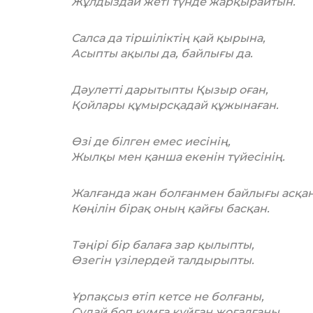
Жұлдыздай жеті түнде жарқырайтын.
Салса да тіршіліктің қай қырына,
Асыпты ақылы да, байлығы да.
Дәулетті дарытыпты Қызыр оған,
Қойлары құмырсқадай құжынаған.
Өзі де білген емес иесінің,
Жылқы мен қанша екенін түйесінің.
Жалғанда жан болғанмен байлығы асқан
Көңілін бірақ оның қайғы басқан.
Тәңірі бір балаға зар қылыпты,
Өзегін үзілердей талдырыпты.
Ұрпақсыз өтіп кетсе не болғаны,
Судай боп құмға құйған жоғалғаны.