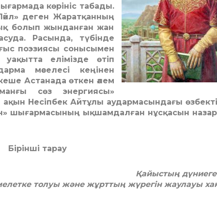
ығармада көрініс табады.
әйл» деген Жаратқанның
шық болып жынданған жан
суда. Расында, түбінде
ғыс поэзиясы сонысымен
 уақытта елімізде өтіп
арма мәселесі кеңінен
 кеше Астанада өткен әлем
аманғы сөз энергиясы»
лі ақын Несіпбек Айтұлы аудармасындағы өзбект
жін» шығармасының ықшамдалған нұсқасын наза
Бірінші тарау
Қайыстың дүниеге 
елетке толуы және жұрттың жүрегін жаулауы ха