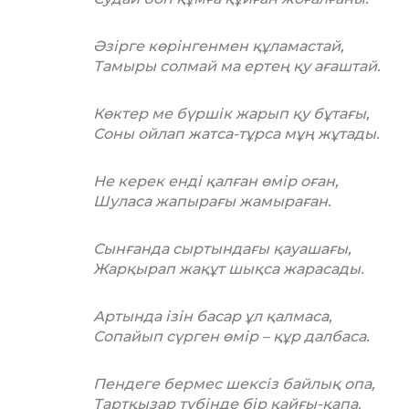
Әзірге көрінгенмен құламастай,
Тамыры солмай ма ертең қу ағаштай.
Көктер ме бүршік жарып қу бұтағы,
Соны ойлап жатса-тұрса мұң жұтады.
Не керек енді қалған өмір оған,
Шуласа жапырағы жамыраған.
Сынғанда сыртындағы қауашағы,
Жарқырап жақұт шықса жарасады.
Артында ізін басар ұл қалмаса,
Сопайып сүрген өмір – құр далбаса.
Пендеге бермес шексіз байлық опа,
Тартқызар түбінде бір қайғы-қапа.