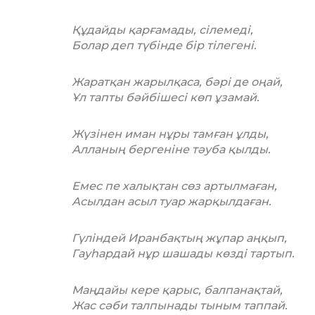
Құдайды қарғамады, сілемеді,
Болар деп түбінде бір тілегені.
Жаратқан жарылқаса, бәрі де оңай,
Ұл тапты бәйбішесі көп ұзамай.
Жүзінен иман нұры тамған ұлды,
Алланың бергеніне тәуба қылды.
Емес пе халықтан сөз артылмаған,
Асылдан асыл туар жарқылдаған.
Гүліндей Иранбақтың жұпар аңқып,
Гауһардай нұр шашады көзді тартып.
Маңдайы кере қарыс, балпанақтай,
Жас сәби талпынады тыным таппай.