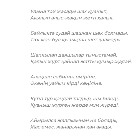
Ұлына той жасады шах қуанып,
Ағылып алыс-жақын жетті халық.
Байлықта судай шашқан шек болмады,
Тірі жан бұл қызықтан шет қалмады.
Шапқылап даяшылар тыныстамай,
Қалың жұрт қайнап жатты құмырсқадай.
Алаңдап сәбиінің өміріне,
Әкенің уайым кірді көңіліне.
Күтіп тұр қандай тағдыр, кім біледі,
Қуаныш жүрген жерде мұң жүреді.
Айырылса жалғызынан не болады,
Жас емес, жанарынан қан ағады.