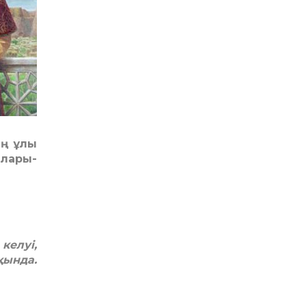
ің ұлы
рлары­
келуі,
қында.