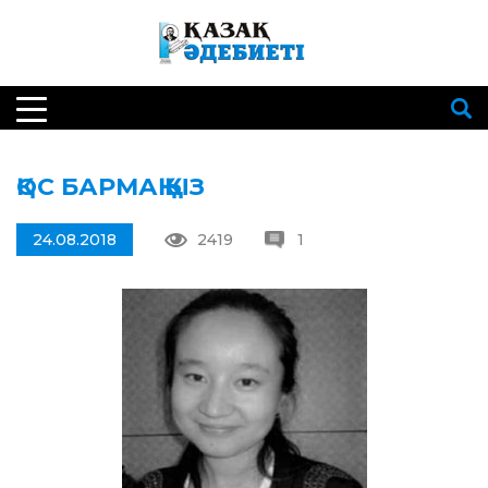
ҚОС БАРМАҚ ҚЫЗ
24.08.2018
2419
1