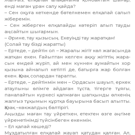
енді маған ұран салу қайда?
– Сен оқуға кеткенде бөтелкемен елқалай салып
жіберемін.
– Сен жіберген елқалайды көте­ріп алып тауды
аңсайтын шығармын.
– Әрине, тау қызысың. Екеуіңді тау жаратқан!
(Солай тау бізді жаратты)
– Ертеде, – дейтін ол – Жаралы жігіт көл жағасында
жатқан екен. Ғайыптан келген аққу жігіттің жара­
сын емдей жүріп, ай мен күннен ау­май­тын хор
қызына айналып ке­тіп­ті де, батырға жар болған
екен. Қазақ солардан тарапты.
– Ертеде, – дейтінмін мен – Ор­да­сын шауып, еркек
атаулыны өлімге айдаған тұста, тігерге тұяғы,
паналай­тын күркесі қалмаған шапқынды өлкенің
жалғыз тұқымын құртқа бауы­рына басып алыпты.
Қазақ –көк­жалдың бөлтірігі.
Аңызды маған тау үйреткен, етек­тен өзге әңгіме
үйренетінімді түй­сінбеген екенмін.
– Ел қалай көшеді?
Мұздатылған елқалай жауап қатудан қалған. Ал,