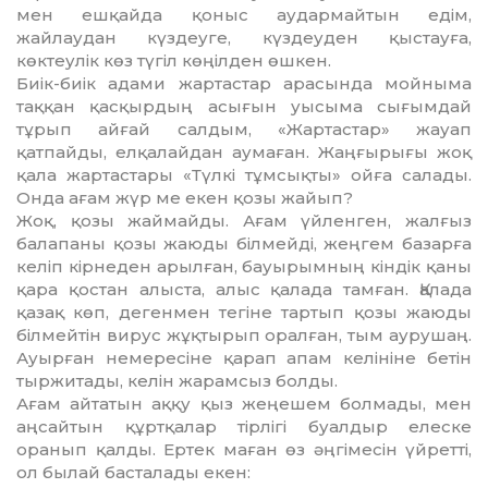
мен ешқайда қоныс аудармайтын едім,
жайлаудан күздеуге, күздеуден қыстауға,
көктеулік көз түгіл көңілден өшкен.
Биік-биік адами жартастар ара­сын­да мойныма
таққан қасқырдың асығын уысыма сығымдай
тұрып айғай салдым, «Жартастар» жауап
қатпайды, елқалайдан аумаған. Жаң­ғырығы жоқ
қала жартастары «Түлкі тұмсықты» ойға салады.
Онда ағам жүр ме екен қозы жайып?
Жоқ, қозы жаймайды. Ағам үйлен­ген, жалғыз
балапаны қозы жаюды білмейді, жеңгем базарға
келіп кірнеден арылған, бауырымның кіндік қаны
қара қостан алыста, алыс қалада тамған. Қалада
қазақ көп, дегенмен тегіне тартып қозы жаюды
білмейтін вирус жұқтырып оралған, тым аурушаң.
Ауырған немересіне қарап апам келініне бетін
тыржитады, келін жарамсыз болды.
Ағам айтатын аққу қыз жеңешем болмады, мен
аңсайтын құртқалар тірлігі буалдыр елеске
оранып қалды. Ертек маған өз әңгімесін үйретті,
ол былай басталады екен: