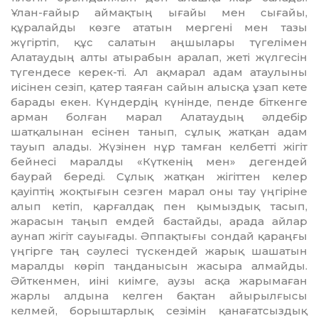
Ұлан-ғайыр аймақтың ығайы мен сығайы,
құралайды көзге ататын мергені мен тазы
жүгіртіп, құс сала­тын аңшылары түгелімен
Алатаудың алты атырабын аралап, жеті жүлгесін
түгендесе керек-ті. Ал ақмарал адам атаулыны
иісінен сезіп, қатер таяған сайын алысқа ұзап кете
барады екен. Күндердің күнінде, пенде біткенге
арман болған марал Алатаудың әлдебір
шатқалынан есінен танып, сұлық жатқан адам
тауып алады. Жүзінен нұр тамған келбетті жігіт
бейнесі маралды «Күткенің мен» дегендей
баурай береді. Сұлық жатқан жі­гіт­тен келер
қауіптің жоқтығын сезген ма­рал оны тау үңгіріне
алып кетіп, қар­ғалдақ пен қымыздық тасып,
жарасын таңып емдей бастайды, арада айлар
аунап жігіт сауығады. Әппақтығы сондай қараңғы
үңгірге таң сәулесі түскендей жарық шаша­тын
маралды көріп таңданысын жа­сыра алмайды.
Әйткенмен, иіні киім­ге, аузы асқа жарымаған
жарлы алдына келген бақтан айырылғысы
келмей, борыштарлық сезімін қанағатсыздық