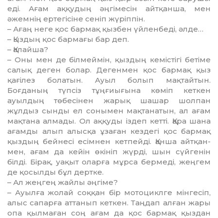
еді. Ағам аққудың әңгімесін айт­қан­ша, мен
әжемнің ертегісіне сеніп жүріппін.
– Ағаң неге қос бармақ қызбен үйленбеді, әлде…
– Қыздың қос бармағы бар деп.
– Қалайша?
– Оны мен де білмеймін, қыздың кемістігі бетіме
салық деген болар. Дегенмен қос бармақ қыз
қағілез болатын. Ауыл болып мақтайтын.
Боғданың түпсіз тұңғиығына көміп кеткен
ауылдың төбесінен жарық шашар шолпан
жұлдыз сынды ел сонымен мақтанатын, ал ағам
мақ­та­на алмады. Ол аққуды іздеп кетті. Қа­ра шана
ағамды алып алысқа ұза­ған кездегі қос бармақ
қыздың бей­несі есімнен кетпейді. Қанша айт­қан­
мен, ағам да кейін өкініп жүрді, шын сүйгенін
білді. Бірақ, уақыт олар­ға мұрса бермеді, жеңгем
де қосылды бұл дертке.
– Ал жеңгең жайлы әңгіме?
– Ауылға жолай соққан бір мо­тоци­клге мінгесіп,
алыс сапарға ат­танып кеткен. Таңдап алған жары
опа қылмаған соң ағам да қос бармақ қыздан