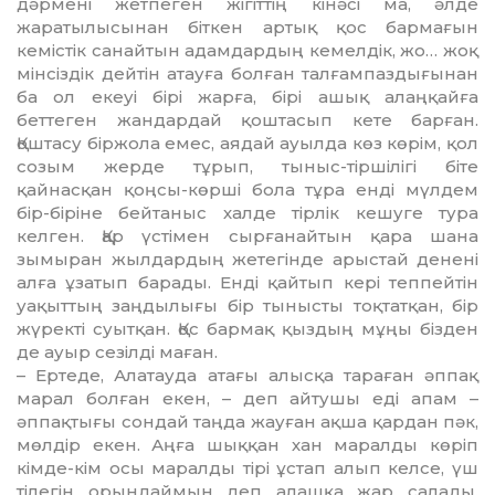
дәрмені жетпеген жігіттің кінәсі ма, әлде
жаратылысынан біт­кен артық қос бармағын
кемістік санай­тын адамдардың кемелдік, жо… жоқ
мінсіздік дейтін атауға болған талғампаздығынан
ба ол екеуі бірі жарға, бірі ашық алаңқайға
беттеген жандардай қоштасып кете барған.
Қоштасу біржола емес, аядай ауылда көз көрім, қол
созым жерде тұрып, тыныс-тіршілігі біте
қайнасқан қоң­сы-көрші бола тұра енді мүлдем
бір-біріне бейтаныс халде тірлік кешуге тура
келген. Қар үстімен сырғанайтын қара шана
зымыран жылдардың же­те­гінде арыстай денені
алға ұзатып ба­рады. Енді қайтып кері теппейтін
уақыттың заңдылығы бір тынысты тоқтатқан, бір
жүректі суытқан. Қос бармақ қыздың мұңы бізден
де ауыр сезілді маған.
– Ертеде, Алатауда атағы алысқа тараған әппақ
марал болған екен, – деп айтушы еді апам –
әппақтығы сондай таңда жауған ақша қардан пәк,
мөлдір екен. Аңға шыққан хан маралды көріп
кімде-кім осы маралды тірі ұстап алып келсе, үш
тілегін орындаймын деп алашқа жар салады.