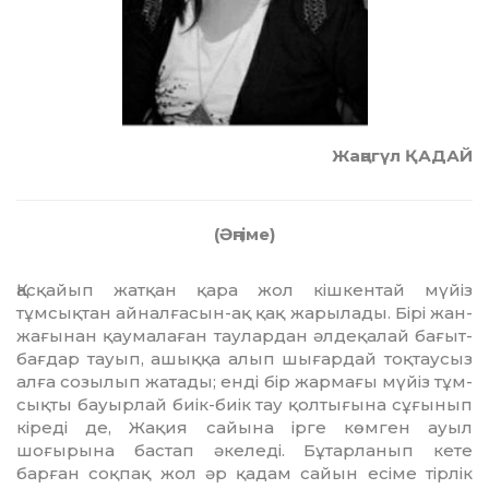
Жаңагүл ҚАДАЙ
(Әңгіме)
асқайып жатқан қара жол кіш­кен­тай мүйіз
тұмсықтан айналғасын-ақ қақ жарылады. Бірі жан-
жағынан қаумалаған таулардан әлдеқалай бағыт-
бағдар тауып, ашыққа алып шығардай тоқтаусыз
Қ
алға созылып жатады; енді бір жармағы мүйіз тұм­
сықты бауырлай биік-биік тау қол­тығына сұғынып
кіреді де, Жақия сайына ірге көмген ауыл
шоғырына бастап әкеледі. Бұтарланып кете
барған соқпақ жол әр қадам сайын есіме тірлік