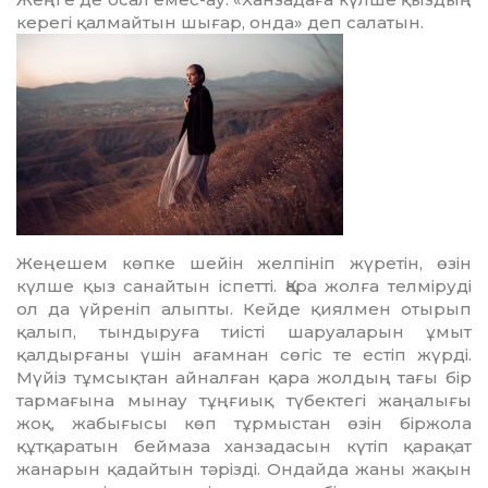
керегі қалмайтын шығар, онда» деп салатын.
Жеңешем көпке шейін желпініп жүретін, өзін
күлше қыз санайтын іспетті. Қара жолға телміруді
ол да үй­реніп алыпты. Кейде қиялмен отырып
қалып, тындыруға тиісті шаруаларын ұмыт
қалдырғаны үшін ағамнан сөгіс те естіп жүрді.
Мүйіз тұмсықтан айналған қара жолдың тағы бір
тармағына мынау тұңғиық түбектегі жаңалығы
жоқ, жабығысы көп тұрмыстан өзін біржола
құтқара­тын беймаза ханзадасын күтіп қарақат
жанарын қадайтын тәрізді. Ондайда жаны жақын