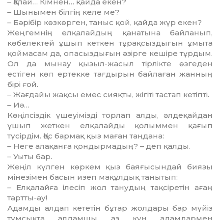
– Қалай… Кімнен… қайда екен?
– Шынымен білгің келе ме?
– Бәрібір көзкөрген, таныс қой, қайда жүр екен?
Жеңгемнің елқалайдың қана­тына байланып,
көбелектей ұшып кеткен тұрақсыздығын ұмыта
қой­масам да, опасыздығын әзірге кешіре тұрдым.
Ол да мынау қызыл-жасыл тірлікте өзгеден
естіген көп ертекке тағдырын байлаған жанның
бірі ғой.
– Жағдайы жақсы емес сияқты, жігіті тастап кетіпті.
– Иә…
Көңілсіздік үшеуімізді торлап ал­ды, әлдеқайдан
ұшып жеткен елқа­лайды қолыммен қағып
түсірдім. Қос бармақ қыз маған таңдана:
– Неге алақанға қондырмадың? – деп қалды.
– Уыты бар.
Жеңіл күлген көркем қыз баяғы­сын­дай биязы
мінезімен басын изеп мақұлдық танытып:
– Елқалайға ілесіп жол танудың тақсіретін ағаң
тартты-ау!
Адамды алдап кететін бұтар жол­дары бар мүйіз
тұмсықта алдамшы аз күн адамдармен