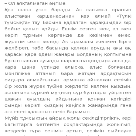
– Ол аяқталмаған әңгіме.
Қара шана ұзап барады. Ақ сағымға оранып
алыстаған қаршана­сынан көз алмай «Түлкі
тұмсықта» тау басына қадалған қарақшыдай бір
бейне қалып қойды. Ешкім сезген жоқ, ал мен
көріп тұрмын көргенде де көзіммен емес,
жүрегім сезіп ке­леді. Ақ орамалы желмен бірге
желбі­реп, төбе басында қалған арудың ағы ақ,
қарасы қара әдемі жанары Боғ­да­ның қолтығына
бұғып қалған ауылды шарасына қондыра алса да,
қара шана үстінде алысқа, алыс болғанда
мәңгілікке аттанып бара жатқан ардақтысын
сидыра алмайтынын, арманға айналған сезімін
бір жола жүрек түбіне жерлегісі келген қыз­дың,
аспанына сүркей мұңның сұр бұлттары үйірілген
шағын ауылдың айдынына қонған көгілдірі
сынды көрікті қыздың көңілсіз жанарында ғана
аға елесі қалғанын сезіп ба­рамын.
Мүйіз тұмсықтың айрық жолы секілді тірліктің кері
бағыттарға беттейтін соқпақтарында жолығып,
кездесіп тура сенімін артып, сезімін сыйлауға