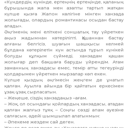
«Күндердің күнінде, ертеңнің ертеңінде, қаланың
бұрышында жапа мен азапты тартып жатқан
күлше қызға Жапон көлігіне мінген ханзада
жолығады, олардың романтикасы осыдан бастау
алады».
Әңгіменің мені еліткені сон­шалық тау үйреткен
аңыз жадымнан көтеріліпті. Қашаннан бастау
алғаны белгісіз, шуағын шашқысы келмей
бұлдана көтерілетін күн астында тұрып күнікей
болуды құлқым сүй­меді, ханзадам қашан
жолығар деп бақшаға баруды үйрендім. Атам
заманның ханзадасы емес, темір атты тегеурінді
қолдарымен үйреткен мырзалар көп екен.
Күлше қыздың әңгімесін жеңгем де ұнатып
қалған. Ауылға айында бір қайтатын еркесімен
ұзақ-ұзақ сырла­сатын.
– Жеңеше, сіздің ханзадаңыз –ағам.
– Жоқ, ол осындағы қойлардың ханзадасы, атадан
қалған жалғыз тұяқ – Соңғы сөзді апам әуезіне
сал­ғасын, әдейі шымшылап алатынмын:
– Әпекеме жездем сай деген.
Жеңге де осал емес-ау: «Ханзадаға күлше қыздың