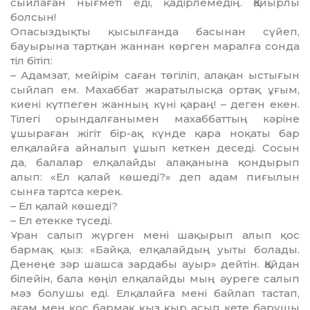
сыйлаған нығметі еді, қадірлемедің. Қайырлы
болсын!
Опасыздықты қысылғанда басы­нан сүйеп,
бауырына тартқан жаннан көрген маралға сонда
тіл бітіп:
– Адамзат, мейірім саған төгіліп, алақан ыстығын
сыйлап ем. Махаб­бат жаратылысқа ортақ ұғым,
киені күтпеген жанның күні қараң! – деген екен.
Тілегі орындалғанымен махаб­баттың кәріне
ұшыраған жігіт бір-ақ күнде қара ноқаты бар
елқалайға айналып ұшып кеткен деседі. Сосын
да, балалар елқалайды алақанына қон­дырып
алып: «Ел қалай көшеді?» деп адам пиғылын
сынға тартса керек.
– Ел қалай көшеді?
– Ел етекке түседі.
Ұран салып жүрген мені шақы­рып алып қос
бармақ қыз: «Байқа, елқалайдың уыты болады.
Денеңе зәр шашса зардабы ауыр» дейтін. Қайдан
білейін, бала көңіл елқалайды мың әуреге салып
мәз болушы еді. Елқа­лай­ға мені байлап тастап,
ағам мен қос бармақ қыз қыр асып кете бару­шы