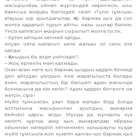
жасырынбақ ойнап жүргендей көрінгесін, оны
баянсыз өмірдің биігіндей сезіп «Түлкі тұм­сық»
атаушы еді ауылдағылар. Қос бар­мақ қыз да сол
жолға қадалып тұ­рып айтты, назы шығар бәлкім.
Үн­сіз қалғасын ақырын сырылып жол­ға түстік.
– Ертек айтқым келмей қалды.
Алуан ойға маталып келе жатқан ол селк ете
қалды:
– Қажыдың ба, әлде үмітсіздік?..
– Жоқ, ертектің мәні қалмады.
Оған ағам неге қос бармақ қыз­дың қадірін білмеді
деп айтудан ұялдым. Кие жаратылыста болады
екен, жаратылыстың бір бөлшегі адам жанында
болмасына да кім ке­піл? Адам қадірін білгенге не
жетсін, сірә !
Мүйіз тұмсықтан ұзап бара жат­қан бізді Боғда
қолтығына жасырын­ған ауылдың ақжарма
бейнесі қарсы алды. Мұнда да мұнарлы күз
келіпті, құртқа, аққу қыз, ақмаралдар образы
ойымнан көтеріліп кеткенімен, қоңы­раулы күзде
мүйіз тұмсықта жол күзетіп қалған қос бармақ қыз