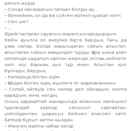
ұялып жүрді.
– Сонда ханзадасын тапқан болды-ау…
– Білмеймін, ол да өзі сүйген ертекті қуалап кетті.
– Сен ше?
– …
Әдейі тастаған сауалын жауапсыз қалдырдым.
Кейін ауылға ол екеуіміз бірге бардық. Тағы да
ұзақ сапар, Боғда жақындаған сайын алыстап,
алыс­таған сайын жақындап тұрды. Қара шана ұзап
кеткенде қадалып қалған жерінде, әппақ көйлегін
киіп қос бармақ қыз тұр екен. Алыстан қол
бұлғады, бардық.
– Келеріңді білген едім.
– Қайдан білген едің, ешкімге тіс жармағанмын.
– Солай, әйтеуір сен келер деп ойладым, жолға
қарадым, міне, келдің.
Оның қарақаттай жанарында ағамның көлеңкесі
тұрғандай көрін­ді, сағынып сарғайған,
үмітсізденген шарасыз бейнесі елестеп кетті.
Бетім­ді бұрып кеттім қыздан.
– Жеңгең жайлы хабар келді.