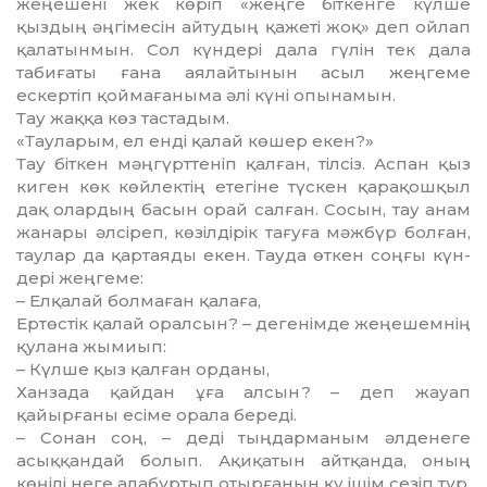
жеңешені жек көріп «жеңге біткенге күлше
қыздың әңгімесін айтудың қажеті жоқ» деп ойлап
қалатынмын. Сол күндері дала гүлін тек дала
табиғаты ғана аялай­ты­нын асыл жеңгеме
ескертіп қой­мағаныма әлі күні опынамын.
Тау жаққа көз тастадым.
«Тауларым, ел енді қалай көшер екен?»
Тау біткен мәңгүрттеніп қалған, тілсіз. Аспан қыз
киген көк көйлектің етегіне түскен қарақошқыл
дақ олардың басын орай салған. Сосын, тау анам
жанары әлсіреп, көзілдірік тағуға мәжбүр болған,
таулар да қар­таяды екен. Тауда өткен соңғы күн­
дері жеңгеме:
– Елқалай болмаған қалаға,
Ертөстік қалай оралсын? – деге­німде жеңешемнің
қулана жымиып:
– Күлше қыз қалған орданы,
Ханзада қайдан ұға алсын? – деп жауап
қайырғаны есіме орала береді.
– Сонан соң, – деді тыңдарманым әл­денеге
асыққандай болып. Ақи­қа­тын айтқанда, оның
көңілі неге ала­бұртып отырғанын қу ішім сезіп тұр.