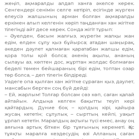
жеңіп, ақмаралды алдап ханға әкелсе керек.
Сенгендері сенімін селге кетіріп, есігінде жүрген
елеусіз жалшының арман болған ақмаралды
еркімен алып келгенін көріп таңданған хан жігітке
тілегіңді айт десе керек. Сонда жігіт тұрып:
– Әуелден, басым жалғыз, жүре­гім жалқы жан
едім, елден сұлу қыз бұйыр­са; атадан шаңырақ,
әкеден дәу­лет қалмаған қаратабан жалшы едім,
қора толы қой болса; әкенің ақы­лы, ананың
сылауы аз, көптен дос, жұрттан жолдас болмаған
беделі төмен бейшараның бірі едім, топтан озар
төр болса, – деп тілегін білдіреді.
Уәдеге опа қылған хан жігітке сұ­раған қыз, дәулет,
мансабын бер­ген соң бүй дейді:
– Ей, жарлым! Толғар болсам сөз көп, саған қалай
айтайын. Алдыңа келген бақытты теуіп кері
қайтардың. Дүние боқ – қолдың кірі, қайыра
жусаң кететін; сұлулық – сырттың кейпі, уақыт
ұрлап кететін. Маралдың ақтығы түсі емес, анау оң
аяғына артық біткен бір тұяғының кереметі. Қос
тұяқты маралға кездесудің өзі Алланың саған