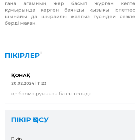
ғана ағам­ның жер басып жүрген келте
ғұмырында көрген баянды қызығы іспеттес
шынайы да шырайлы жалғыз түсіндей сезіле
берді маған.
1
ПІКІРЛЕР
ҚОНАҚ
20.02.2024 | 11:23
қос бармақ руыннан ба сыз сонда
ПІКІР ҚОСУ
Пікір