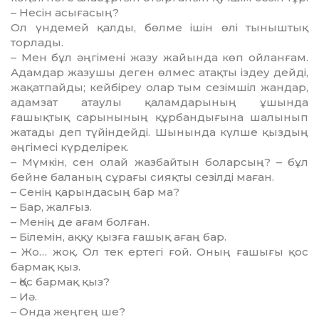
– Несін асығасың?
Ол үндемей қалды, бөлме ішін өлі тыныштық
торлады.
– Мен бұл әңгімені жазу жайында көп ойланғам.
Адамдар жазушы де­ген өлмес атақты іздеу дейді,
жақат­пайды; кейбіреу олар тым сезімшіл жандар,
адамзат атаулы қаламда­ры­ның ұшында
ғашықтық сарынының құрбандығына шалынып
жатады деп түйіндейді. Шынында күлше қыздың
әңгімесі күрделірек.
– Мүмкін, сен олай жазбайтын боларсың? – бұл
бейне баланың сұ­рағы сияқты сезілді маған.
– Сенің қарындасың бар ма?
– Бар, жалғыз.
– Менің де ағам болған.
– Білемін, аққу қызға ғашық ағаң бар.
– Жо… жоқ. Ол тек ертегі ғой. Он­ың ғашығы қос
бармақ қыз.
– Қос бармақ қыз?
– Иә.
– Онда жеңгең ше?