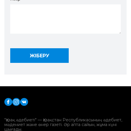
"Қазақ әдебиеті" — Қазақстан Республикасының әдебиет,
мәдениет және өнер газеті. Әр апта сайын, жұма күні
шығады.