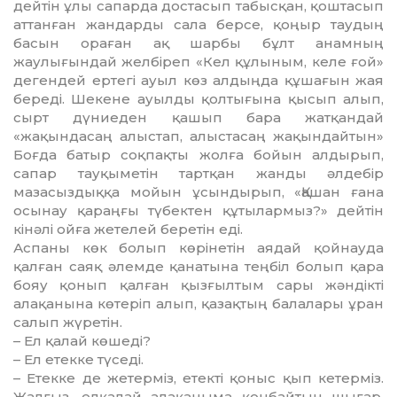
дейтін ұлы сапарда дос­тасып табысқан, қоштасып
аттанған жандарды сала берсе, қоңыр таудың
басын ораған ақ шарбы бұлт анамның
жаулығындай желбіреп «Кел құлы­ным, келе ғой»
дегендей ертегі ауыл көз алдыңда құшағын жая
береді. Шекене ауылды қолтығына қысып алып,
сырт дүниеден қашып бара жатқандай
«жақындасаң алыстап, алыс­тасаң жақындайтын»
Боғда батыр соқпақты жолға бойын ал­ды­рып,
сапар тауқыметін тартқан жан­ды әлдебір
мазасыздыққа мойын ұсын­дырып, «Қашан ғана
осынау қа­раңғы түбектен құтылармыз?» дей­тін
кінәлі ойға жетелей беретін еді.
Аспаны көк болып көрінетін аядай қойнауда
қалған саяқ әлемде қанатына теңбіл болып қара
бояу қонып қалған қызғылтым сары жән­дікті
алақанына көтеріп алып, қазақ­тың балалары ұран
салып жүретін.
– Ел қалай көшеді?
– Ел етекке түседі.
– Етекке де жетерміз, етекті қо­ныс қып кетерміз.
Жалғыз, елқалай алақаныма қонбайтын шығар,