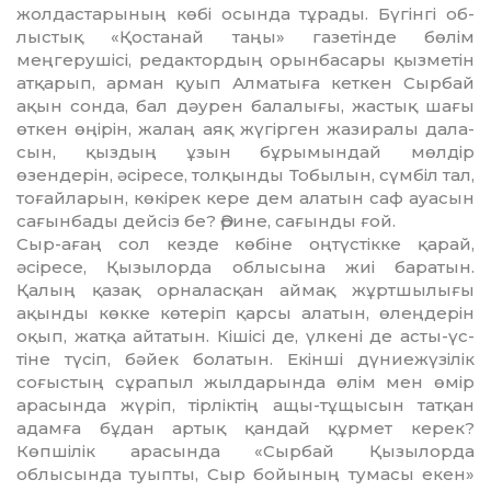
жолдастары­ның көбі осында тұрады. Бүгінгі об­
лыс­тық «Қостанай таңы» газе­тін­де бөлім
меңгерушісі, редактордың орын­басары қызметін
атқарып, арман қуып Алматыға кеткен Сыр­бай
ақын сонда, бал дәурен бала­лығы, жастық шағы
өткен өңірін, жалаң аяқ жүгірген жазиралы дала­
сын, қыздың ұзын бұрымындай мөлдір
өзендерін, әсіресе, толқын­ды Тобылын, сүмбіл тал,
тоғайла­рын, көкірек кере дем алатын саф ауасын
сағынбады дейсіз бе? Әри­не, сағынды ғой.
Сыр-ағаң сол кезде көбіне оң­түс­тікке қарай,
әсіресе, Қызылорда облысына жиі баратын.
Қалың қа­зақ орналасқан аймақ жұртшылығы
ақынды көкке көтеріп қарсы ала­тын, өлеңдерін
оқып, жатқа айта­тын. Кішісі де, үлкені де асты-үс­
тіне түсіп, бәйек болатын. Екінші дүниежүзілік
соғыстың сұрапыл жылдарында өлім мен өмір
арасын­да жүріп, тірліктің ащы-тұщысын татқан
адамға бұдан артық қандай құрмет керек?
Көпшілік арасында «Сырбай Қызылорда
облысында туыпты, Сыр бойының тумасы екен»