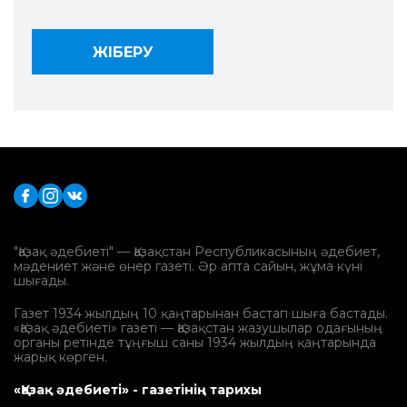
"Қазақ әдебиеті" — Қазақстан Республикасының әдебиет,
мәдениет және өнер газеті. Әр апта сайын, жұма күні
шығады.
Газет 1934 жылдың 10 қаңтарынан бастап шыға бастады.
«Қазақ әдебиеті» газеті — Қазақстан жазушылар одағының
органы ретінде тұңғыш саны 1934 жылдың қаңтарында
жарық көрген.
«Қазақ әдебиеті» - газетінің тарихы