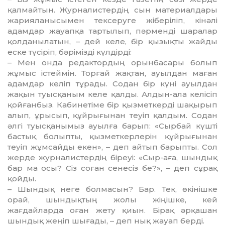
қалмайтын. Жур­налистердің сын материалдары
жарияланысымен тексеруге жібері­ліп, кінәлі
адамдар жауапқа тарты­лып, пәрменді шаралар
қолданыла­тын, – дей келе, бір қызықты жай­ды
еске түсіріп, бәрімізді күл­дірді:
– Мен онда редактордың орын­ба­сары болып
жұмыс істеймін. Торғай жақтан, ауылдан маған
адамдар келіп тұрады. Содан бір күні ауылдан
жақын туысқаным келе қалды. Алдын-ала келісіп
қойған­быз. Кабинетіме бір қыз­меткерді шақырып
алып, ұрысып, құйрығынан теуіп қалдым. Содан
әлгі туысқанымыз ауылға барып: «Сырбай күшті
бастық болыпты, қызметкерлерін құйрығынан
теуіп жұмсайды екен», – деп айтып барыпты. Сол
жерде журналистер­дің біреуі: «Сыр-аға, шындық
бар ма осы? Сіз соған сенесіз бе?», – деп сұрақ
қойды.
– Шындық неге болмасын? Бар. Тек, өкінішке
орай, шын­дық­тың жолы жіңішке, кей
жағдайларда оған жету қиын. Бірақ әрқашан
шындық жеңіп шығады, – деп нық жауап берді.