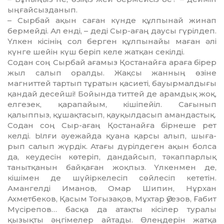
ыңғайсыз­данып.
– Сырбай ақын саған күнде құл­пынай жинап
бермейді. Ал енді, – деді Сыр-ағаң даусы гүрілдеп.
Үлкен кісінің сол берген құлпы­найы ма­ған әлі
күнге шейін күш беріп келе жатқан секілді.
Содан соң Сырбай ағамыз Қос­танайға араға бірер
жыл салып оралды. Жақсы жанның өзіне
магниттей тартып тұратын қасиеті, бауырмалдығы
қандай десейші! Бойында титтей де арамдық жоқ,
елгезек, қарапайым, кішіпейіл. Сағынып
қалыппыз, құшақтасып, қауқылдасып амандастық.
Содан соң Сыр-ағаң Қос­танайға бірнеше рет
келді. Ылғи әуежайда қуана қарсы алып, шы­ға­
рып салып жүрдік. Атағы дүрілдеген ақын болса
да, кеудесін көтеріп, дандайсып, тәкаппарлық
таныт­қанын байқаған жоқпыз. Үлкенмен де,
кішімен де шүйіркелесіп сөйле­сіп кететін.
Амангелді Иманов, Ом­ар Шипин, Нұрхан
Ахметбеков, Қасым Тоғызақов, Мұхтар Әуезов, Ғабит
Мүсірепов… басқа да атақты кісілер туралы
қызықты әңгімелер айтады. Өлеңдерін жатқа