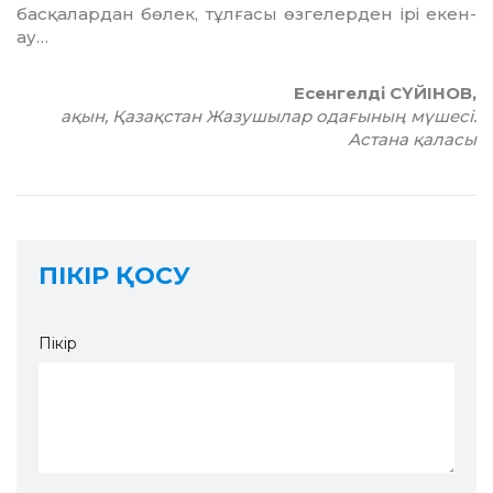
бас­қа­лардан бөлек, тұлғасы өзгелерден ірі екен-
ау…
Есенгелді СҮЙІНОВ,
ақын, Қазақстан Жазушылар одағының мүшесі.
Астана қаласы
ПІКІР ҚОСУ
Пікір