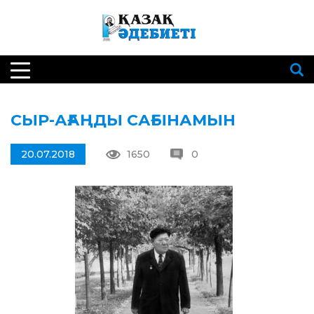
СЫР-АҒАҢДЫ САҒЫНАМЫН
20.07.2018
1650
0