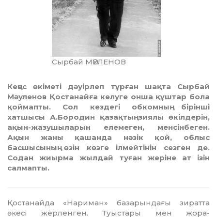
Сырбай МӘУЛЕНОВ
Кеңес өкіметі дәуірлеп тұрған шақта Сырбай
Мәуленов Қостанайға келуге онша құштар бола
қоймапты. Сол кездегі обкомның бірінші
хатшысы А.Бородин қазақтың зиялы өкілдерін,
ақын-жазушыларын елемеген, менсінбеген.
Ақын жаны қашанда нәзік қой, облыс
басшысының өзін көзге ілмейтінін сезген де.
Содан жиырма жылдай туған жеріне ат ізін
салмапты.
Қостанайда «Нариман» ба­за­рын­­дағы зиратта
әкесі жерленген. Туыстары мен жора-