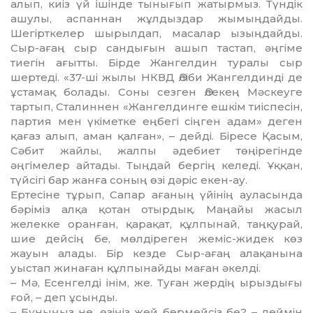
алып, киіз үй ішінде тынығып жатырмыз. Түндік
ашулы, аспаннан жұлдыздар жымыңдайды.
Шегірткелер шырылдап, масалар ызыңдайды.
Сыр-ағаң сыр санды­ғын ашып тастап, әңгіме
тиегін ағытты. Бірде Жангелдин туралы сыр
шертеді. «37-ші жылы НКВД Әліби Жангелдинді де
ұстамақ болады. Соны сезген Әлекең Мәс­кеуге
тартып, Сталиннен «Жангел­динге ешкім тиіспесін,
партия мен үкіметке еңбегі сіңген адам» деген
қағаз алып, аман қалған», – дейді. Біресе Қасым,
Сәбит жайлы, жал­пы әдебиет төңірегінде
әңгімелер айтады. Тыңдай бергің келеді. Ұққан,
түйсігі бар жанға соның өзі дәріс екен-ау.
Ертесіне тұрып, Сапар ағаның үйінің ауласында
бәріміз алқа қотан отырдық. Маңайы жасыл
желекке оранған, қарақат, құлпынай, таңқу­рай,
шие дейсің бе, мөлдіре­ген жеміс-жидек көз
жауын алады. Бір кезде Сыр-ағаң алақанына
уыстап жинаған құлпынайды маған әкелді.
– Мә, Есенгелді інім, же. Туған жердің ырыздығы
ғой, – деп ұсын­ды.
– Бұныңыз не, өзіңіз жей бермей­сіз бе? – деймін