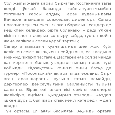
Сол жылы жазға қарай Сыр-ағаң Қостанайға тағы
келді. Әуежай басында тайлы-тұяғымызбен
топтанып қарсы алдық. Таран ауда­нын­­дағы
Вачасов атындағы сов­хоз­дың директоры Сапар
Ерғалиев туысы екен. «Соған барамын, сен­дер де
кешікпей келіңдер, бірге болайық», – деді. Үлкен
кісінің тіле­гін аяқсыз қалдыру қайда, түс­тен кейін
жаңа көлікпен солай қарай тарттық.
Сапар ағамыздың қуанышында шек жоқ. Күйі
келіскен семіз жыл­қы­сын сойдырып, есік алдына
киіз үйді тіктіріп тастаған. Дастарқанға сол заманда
қат көрінетін балық уылдырығының неше түрі
қойыл­ды. «Қазақстан» коньягі, оның басқа да
түрлері, «Посольский» ақ арағы да әкелінді. Сыр-
ағаң арақ-шарапты аузына татып алмайды,
дәрігерлер денсаулығына байла­ныс­ты тыйым
салыпты. Бірақ өзі ішкен кісі секілді өзгелерді
желік­тіріп, әңгімені қыздырып отырады. «Аздап
ішкен дұрыс, бұл жарықтық көңіл көтереді», – деп
қояды.
Түн ортасы. Ел аяғы басылған. Ақынды ортаға