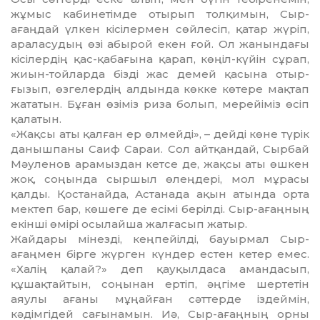
жұмыс каби­не­тімде отырып толқимын, Сыр-
ағаңдай үлкен кісілермен сөйле­сіп, қатар жүріп,
араласудың өзі абырой екен ғой. Ол жанындағы
кісілердің қас-қабағына қарап, көңіл-күйін сұрап,
жиын-той­ларда бізді жас демей қасына отыр­
ғызып, өзгелердің алдында көкке көтере мақтап
жататын. Бұған өзіміз риза болып, мерейі­міз өсіп
қалатын.
«Жақсы аты қалған ер өл­мей­ді», – дейді көне түрік
данышпаны Саиф Сараи. Сол айтқандай, Сырбай
Мәуленов арамыздан кет­се де, жақсы аты өшкен
жоқ, соңында сыршыл өлеңдері, мол мұрасы
қалды. Қостанайда, Астанада ақын атында орта
мек­теп бар, көшеге де есімі берілді. Сыр-ағаңның
екінші өмірі осы­лай­ша жалғасып жатыр.
Жайдары мінезді, кеңпейілді, бауырмал Сыр-
ағаңмен бірге жүрген күндер естен кетер емес.
«Халің қалай?» деп қауқылдаса аман­дасып,
құшақтайтын, соңы­нан ертіп, әңгіме шертетін
аяулы ағаны мұңайған сәттерде іздей­мін,
кәдімгідей сағынамын. Иә, Сыр-ағаңның орны