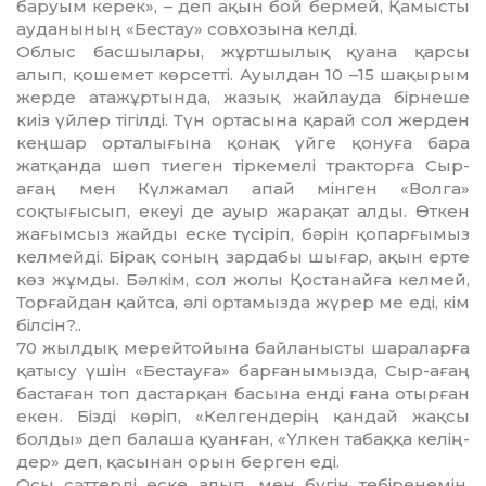
баруым ке­рек», – деп ақын бой бермей, Қа­­мысты
ауданының «Бестау» сов­хозына келді.
Облыс басшылары, жұртшы­лық қуана қарсы
алып, қошемет көрсетті. Ауылдан 10 –15 шақы­рым
жерде атажұртында, жазық жайлауда бірнеше
киіз үйлер тігілді. Түн ортасына қарай сол жерден
кеңшар орталығына қо­нақ үйге қонуға бара
жатқанда шөп тиеген тіркемелі тракторға Сыр-
ағаң мен Күлжамал апай мінген «Волга»
соқтығысып, екеуі де ауыр жарақат алды. Өткен
жағымсыз жайды еске түсіріп, бәрін қопарғымыз
келмейді. Бірақ соның зардабы шығар, ақын ерте
көз жұмды. Бәлкім, сол жолы Қостанайға келмей,
Тор­ғай­дан қайтса, әлі ортамызда жү­­рер ме еді, кім
білсін?..
70 жылдық мерейтойына бай­ланысты шараларға
қатысу үшін «Бестауға» барғанымызда, Сыр-ағаң
бастаған топ дастарқан басына енді ғана отырған
екен. Бізді көріп, «Келгендерің қандай жақсы
болды» деп балаша қуан­ған, «Үлкен табаққа келің­
дер» деп, қасынан орын берген еді.
Осы сәттерді еске алып, мен бүгін тебіренемін,