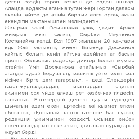
деген сөздің тарап кеткені де содан шығар.
Алайда, ардақты ағамыз туған жері Торғай даласы
екенін, әйтсе де өзінің барлық елге ортақ ақын
екендігін мақта­ныш­­пен мәлімдейтін.
Жиырма жыл! Осыншама ұзақ уақыт! Араға
жиырма жыл салып, Сырбай Мәуленов
Қостанайға келді. Бұл 1987 жылдың 20 қаңтары
еді. Жай келмепті, жиені Бименді Досжанов
қайтыс болып, көңіл ай­туға әдейілеп ат басын
тірепті. Облыстық радиода диктор болып жұмыс
істейтін Үміт Досжанова апайымыз «Сырбай
ағаңды сұрай беруші ең, кешкілік үйге келіп, сол
кісімен бірге дәм татарсың», – деді. Өлеңдерін
газет-журналдардан, кітаптардан оқитын
ақынмен сол үйде алғаш рет көзбе-көз тілдесіп,
таныстық. Еңгезердей денелі, даусы гүрілдеп
шығатын адам екен. Ертесіне өзі қызмет еткен
облыстық «Қостанай таңы» газетіне бас сұ­ғып,
редакция ұжымымен кездесті. Осында еңбек
еткен жылдарын еске алып, қойылған сұрақтарға
жауап берді.
– Біз жұмыс істеген кезде га­зет­тің сөзі жерде