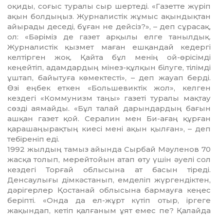
оқиды, соғыс туралы сыр шертеді. «Газетте жүріп
ақын болдыңыз. Журналистік жұмыс ақындықтан
айырады деседі, бұған не дейсіз?», – деп сұ­расақ,
ол: «Бәріміз де газет ар­қы­лы елге танылдық.
Журналис­тік қызмет маған ешқандай ке­дергі
келтірген жоқ. Қайта бұл менің ой-өрісімді
кеңейтіп, адам­дар­дың мінез-құлқын білуге, тілім­ді
ұштап, байытуға көмек­тесті», – деп жауап берді.
Өзі ең­бек еткен «Больше­вик­тік жол», келген
кездегі «Ком­му­низм таңы» газеті туралы мақтау
сөзді ая­май­ды. «Бұл талай дарын­дар­дың бағын
ашқан газет қой. Сералин мен Би-ағаң құрған
қара­ша­ңы­рақтың киесі мені ақын қылған», – деп
тебіреніп еді.
1992 жылдың тамыз айында Сырбай Мәуленов 70
жасқа то­лып, мерейтойын атап өту үшін әуелі сол
кездегі Торғай облысына ат басын тіреді.
Денсаулығы дімкәстанып, емделіп жүргендік­тен,
дәрігерлер Қостанай облы­сы­на бармауға кеңес
беріпті. «Он­да да ел-жұрт күтіп отыр, ірге­ге
жақындап, кетіп қалғаным ұят емес пе? Қалайда