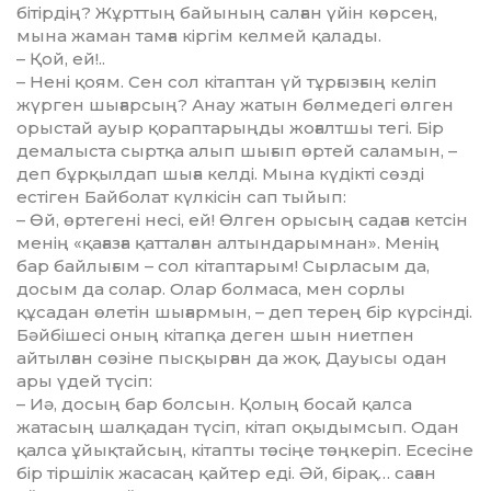
бітірдің? Жұрттың байы­ның салған үйін көрсең,
мына жа­ман тамға кіргім келмей қалады.
– Қой, ей!..
– Нені қоям. Сен сол кітаптан үй тұрғызғың келіп
жүрген шығар­сың? Анау жатын бөлмедегі өлген
орыстай ауыр қораптарыңды жо­ғалт­шы тегі. Бір
демалыста сыртқа алып шығып өртей саламын, –
деп бұрқылдап шыға келді. Мына күдікті сөзді
естіген Байболат күлкісін сап тыйып:
– Өй, өртегені несі, ей! Өлген оры­сың садаға кетсін
менің «қағазға қат­талған алтындарымнан». Менің
бар байлығым – сол кітаптарым! Сыр­ласым да,
досым да солар. Олар бол­маса, мен сорлы
құсадан өлетін шығармын, – деп терең бір күрсінді.
Бәй­бішесі оның кітапқа деген шын ние­т­пен
айтылған сөзіне пысқырған да жоқ. Дауысы одан
ары үдей түсіп:
– Иә, досың бар болсын. Қолың бо­сай қалса
жатасың шалқадан тү­сіп, кітап оқыдымсып. Одан
қалса ұйық­тайсың, кітапты төсіңе төң­ке­ріп. Есесіне
бір тіршілік жасасаң қай­тер еді. Әй, бірақ… саған