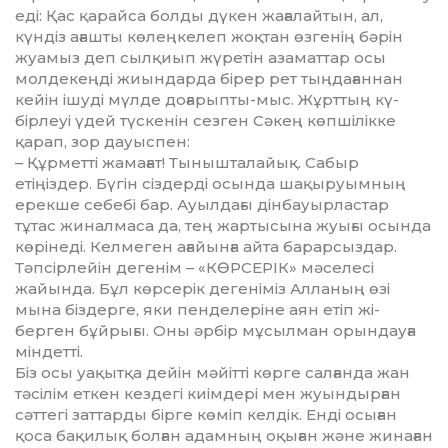
еді: Қас қарайса болды дүкен жағалайтын, ал,
күндіз ағашты кө­леңкелеп жоқтан өзгенің бәрін
жуамыз деп сылқиып жүретін аза­маттар осы
молдекеңді жиындарда бірер рет тыңдағаннан
кейін ішуді мүл­де доғарыпты-мыс. Жұрттың кү­
бірлеуі үдей түскенін сезген Сәкең көпшілікке
қарап, зор дауыспен:
– Құрметті жамағат! Тыныш­та­лайық. Сабыр
етіңіздер. Бүгін сіз­дер­ді осында шақыруымның
ерекше себебі бар. Ауылдағы дінбауырластар
тұтас жиналмаса да, тең жартысына жуығы осында
көрінеді. Келмеген ағайынға айта барарсыздар.
Тәпсірлейін дегенім – «КӨР­СЕ­РІК» мәселесі
жайында. Бұл көрсе­рік дегеніміз Алланың өзі
мына біз­дерге, яки пенделеріне аян етіп жі­
берген бұйрығы. Оны әрбір мұ­сыл­ман орындауға
міндетті.
Біз осы уақытқа дейін мәйітті көр­ге салғанда жан
тәсілім еткен кез­дегі киімдері мен жуындырған
сәт­тегі заттарды бірге көміп келдік. Ен­ді осыған
қоса бақилық болған адам­ның оқыған және жинаған