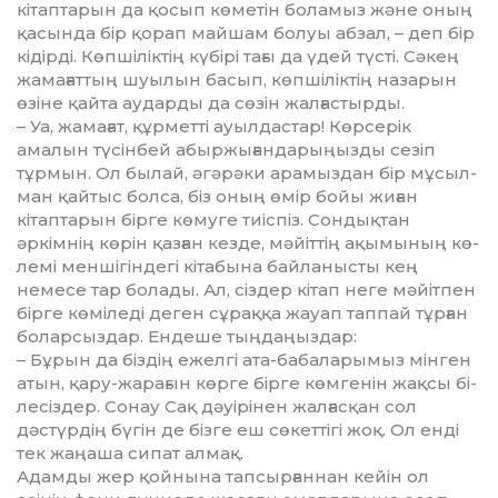
кі­тап­тарын да қосып көметін боламыз және оның
қасында бір қорап май­шам болуы абзал, – деп бір
кідірді. Көпшіліктің күбірі тағы да үдей түс­ті. Сәкең
жамағаттың шуылын ба­сып, көпшіліктің назарын
өзіне қай­та аударды да сөзін жалғастырды.
– Уа, жамағат, құрметті ауыл­дас­тар! Көрсерік
амалын түсінбей абыр­жығандарыңызды сезіп
тұрмын. Ол бы­лай, әгәрәки арамыздан бір мұ­сыл­
ман қайтыс болса, біз оның өмір бойы жиған
кітаптарын бірге көмуге тиіспіз. Сондықтан
әркімнің көрін қаз­ған кезде, мәйіттің ақымының кө­
лемі меншігіндегі кітабына бай­ланысты кең
немесе тар болады. Ал, сіздер кітап неге мәйітпен
бірге кө­мі­леді деген сұраққа жауап таппай тұ­рған
боларсыздар. Ендеше тың­даңыздар:
– Бұрын да біздің ежелгі ата-ба­баларымыз мінген
атын, қару-жа­ра­ғын көрге бірге көмгенін жақсы бі­
ле­сіздер. Сонау Сақ дәуірінен жал­­­­ғасқан сол
дәстүрдің бүгін де біз­ге еш сөкеттігі жоқ. Ол енді
тек жаңа­ша сипат алмақ.
Адамды жер қойнына тапсыр­ған­нан кейін ол