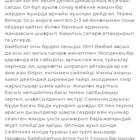
шапан ки­ген, кесек денелі дінбасының жүзі бай­
салды. Ол бұл ауылға сонау өз­бек­ке жақын бір
жерден жуырда ар­найы ауысқан дейді ел. Терең
бі­лім­ді. Осы өңірге келгелі 2-3 ай бол­ға­нымен соңғы
кездері қайтыс бол­ған бірнеше адамның
жаназасын шы­ғарып, бақилық сапарға аттан­ды­рып
та үлгерді.
Байболат оны бірден таныды. Әлгі Әжібай ағасын
да осы кісі ақ­тық сапарға жөнелткен. Молдекең бір
қарағанда өте сабырлы, артық сөзі жоқ, тұйықтау
көрінеді. Ал, шариғатты ширатып айтқанда әр сө­
зіне жан бітіріп, екпінмен сөй­лейді. Кімнің иманы
кәміл дейтіндей дәрежеде тәйірі, молдамен пікір
жарыстырар шама қайсы. Жиылған жұрттың
басым көпшілігінің басы төмен салбыраңқы
тартып, ыңғай­сызданып-ақ тұр. Сәкеңнің дауысы
бірде бәсең, бірде күркіреп шығады. Ет пен терінің
арасын дызылдатар шақ­па сөздері өзін күнәкар
сезінген жан­ды үнсіз шыжғырып бара жат­қан­дай.
Жұрт сілейді де қалды. Әл­гінде ауыл ішінде
Сейітнияз молда туралы сан түрлі аңыздар
тарағаны Байболаттың есіне түсті. Соның бір мынау