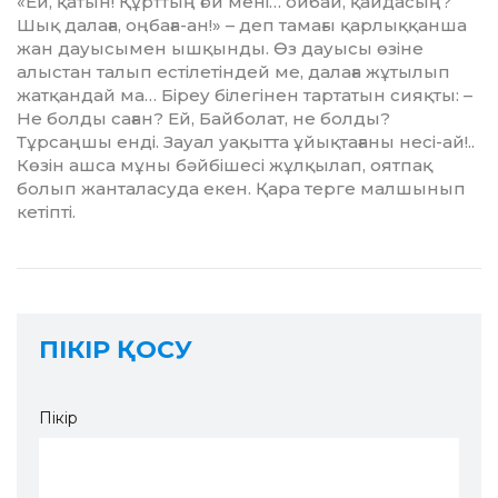
«Ей, қатын! Құрттың ғой мені… ой­бай, қайдасың?
Шық далаға, оң­баға-ан!» – деп тамағы қарлыққанша
жан дауысымен ышқынды. Өз дауы­сы өзіне
алыстан талып естілетіндей ме, далаға жұтылып
жатқандай ма… Біреу білегінен тартатын сияқты: –
Не болды саған? Ей, Байболат, не бол­ды?
Тұрсаңшы енді. Зауал уа­қытта ұйықтағаны несі-ай!..
Көзін ашса мұны бәйбішесі жұл­қылап, оятпақ
болып жанталасуда екен. Қара терге малшынып
кетіпті.
ПІКІР ҚОСУ
Пікір