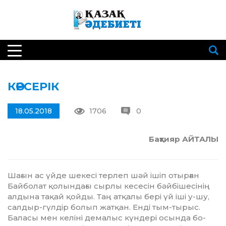
КӨРСЕРІК
18.05.2018
1706
0
Бақтияр АЙТАЛЫ
Шағын ас үйде шекесі терлеп шәй ішіп отырған
Байболат қо­лын­дағы сырлы кесесін бәйбішесінің
ал­дына тақай қойды. Таң атқалы бері үй іші у-шу,
салдыр-гүлдір болып жат­қан. Енді тым-тырыс.
Баласы мен келіні демалыс күндері осында бо­