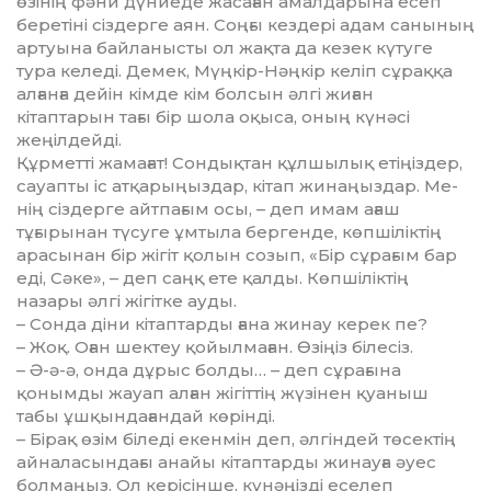
өзінің фәни дүниеде жа­саған амалдарына есеп
беретіні сіз­дерге аян. Соңғы кездері адам са­ны­ның
артуына байланысты ол жақ­та да кезек күтуге
тура келеді. Де­мек, Мүңкір-Нәңкір келіп сұрақ­қа
алғанға дейін кімде кім болсын әл­гі жиған
кітаптарын тағы бір шола оқыса, оның күнәсі
жеңілдейді.
Құрметті жамағат! Сондықтан құл­шылық етіңіздер,
сауапты іс ат­қа­рыңыздар, кітап жинаңыздар. Ме­
нің сіздерге айтпағым осы, – деп имам ағаш
тұғырынан түсуге ұмтыла бергенде, көпшіліктің
арасынан бір жігіт қолын созып, «Бір сұрағым бар
еді, Сәке», – деп саңқ ете қалды. Көп­шіліктің
назары әлгі жігітке ауды.
– Сонда діни кітаптарды ғана жи­нау керек пе?
– Жоқ. Оған шектеу қойылмаған. Өзіңіз білесіз.
– Ә-ә-ә, онда дұрыс болды… – деп сұрағына
қонымды жауап алған жігіттің жүзінен қуаныш
табы ұш­қын­дағандай көрінді.
– Бірақ өзім біледі екенмін деп, әл­гіндей төсектің
айналасындағы анайы кітаптарды жинауға әуес
бол­маңыз. Ол керісінше, күнәңізді есе­леп