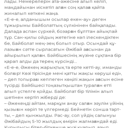
лады. Немерелерін ата-әжесіне алып келіп,
маңдайынан иіскетіп ал­ған соң қалаға қайта
жиналып кет­кені жаңа.
«Е-е-е, алданышым осылар екен-ау» деген
тұжырымы Бай­бо­лат­тың сүлкінінен байқалады.
Далада ас­пан сүркей, бозарған бұлттан айық­пай
тұр. Сан-қилы ойдың же­те­гіне көп ілескендіктен
бе, Бай­бо­лат мең-зең болып отыр. Осындай құ­
лазыған сәтте сырласатын Әжібай ағасынан да
айырылып қалған. Бәй­бішесінің жүзіне сұқтана бір
қа­рап алды да терең күрсінді…
«Е-е-е, Әжекең жарықтық та ер­те кетті-ау, иманды
болғыр! Көзі ті­рісінде мені қатты жақсы көруші еді»,
– деп топырағы кеппеген көңілі жа­қын ағасын есіне
түсірді. Бәйбі­ше­сі тоңазытқыштан туралған етті
алып үстелге қойды. Байболат бір ті­лімін алып
шетінен кертіп жіберді де:
– Әжекеңді айтам, марқұм анау сал­ған зәулім үйінің
қызығын көріп те үлгермеді. Бейнетін сонша тарт­
ты, – деп қынжылды. Рас-ау, сол үй­дің салынуы
Әжібайдың 5-10 жыл­дық өмірін жалмағандай еді.
Құ­рылысы бітер-біткенше жүзі қуа­рып, азып