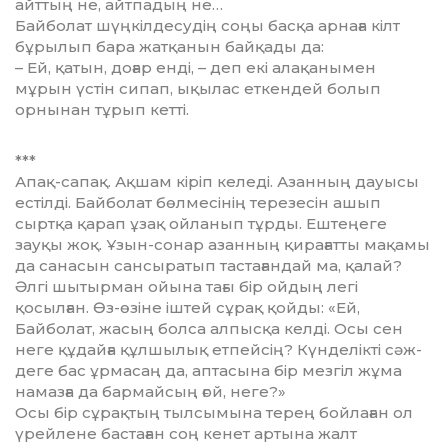
айттың не, айтпадың не…
Байболат шүңкілдесудің соңы бас­қа арнаға кілт
бұрылып бара жат­қанын байқады да:
– Ей, қатын, доғар енді, – деп екі алақанымен
мұрын үстін сипап, ықы­лас еткендей болып
орнынан тұрып кетті.
***
Апақ-сапақ. Ақшам кіріп келеді. Азанның дауысы
естілді. Байболат бөлмесінің терезесін ашып
сыртқа қа­рап ұзақ ойланып тұрды. Ештеңеге
зауқы жоқ. Ұзын-сонар азанның қи­рағатты мақамы
да санасын сан­сыратып тастағандай ма, қалай?
Әлгі шытырман ойына тағы бір ойдың легі
қосылған. Өз-өзіне іштей сұрақ қойды: «Ей,
Байболат, жасың болса алпысқа келді. Осы сен
неге құдайға құлшылық етпейсің? Күнделікті сәж­
деге бас ұрмасаң да, аптасына бір ме­згіл жұма
намазға да бармайсың ғой, неге?»
Осы бір сұрақтың тылсымына те­рең бойлаған ол
үрейлене бастаған соң кенет артына жалт