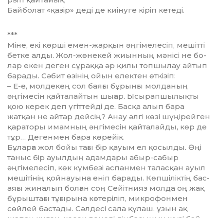
Байболат «қазір» деді де киінуге кі­ріп кетеді.
***
Міне, екі көрші емен-жарқын әң­гімелесіп, мешітті
бетке алды. Жол-жөнекей жиынның мәнісі не бо­
лар екен деген сұраққа әр қилы топ­шылау айтып
барады. Сәбит өзі­нің ойын електен өткізіп:
– Е-е, молдекең сол баяғы бұ­рын­ғы молданың
әңгімесін қай­та­лай­тын шығар. Ысырапшылықты
қою керек деп үгіттейді де. Басқа алып бара
жатқан не айтар дейсің? Анау әлгі көзі шүңірейген
қараторы има­мның әңгімесін қайталайды, көр де
тұр… Дегенмен бара көрейік.
Бұларға жол бойы тағы бір қауым ел қосылды. Өңі
таныс бір ауылдың адам­дары абыр-сабыр
әңгімелесіп, көк күмбезі аспанмен таласқан ауыл
ме­шітінің қойнауына еніп барады. Көп­шіліктің бас-
аяғы жиналып бол­ған соң Сейітнияз молда оң жақ
бұ­рыш­тағы тұғырына көтеріліп, мик­рофонмен
сөйлей бастады. Сәл­десі сала құлаш, ұзын ақ