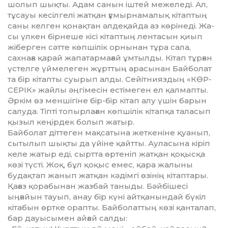
шолып шық­ты. Адам санын іштей межеледі. Ал,
тұсауы кесілгелі жатқан ғұмыр­на­малық кітаптың
саны келген қо­нақтан әлдеқайда аз көрінеді. Жа­
сы үлкен бірнеше кісі кітаптың лен­тасын қиып
жіберген сәтте көпшілік ор­нынан тұра сала,
сахнаға қарай жа­патармағай ұмтылды. Кітап тұр­ған
үстелге үймелеген жұрттың ара­сынан Байболат
та бір кітапты суы­рып алды. Сейітнияздың «КӨР­
СЕРІК» жай­лы әңгімесін естімеген ел қал­мапты.
Әркім өз меншігіне бір-бір кі­тап алу үшін барын
салуда. Тіпті то­пырлаған көпшілік кітапқа тала­сып
қызыл кеңірдек болып жатыр.
Байболат діттеген мақсатына жет­кеніне қуанып,
сытылып шықты да үйіне қайтты. Ауласына кіріп
келе жатыр еді, сыртта өртеніп жатқан қо­қысқа
көзі түсті. Жоқ, бұл қоқыс емес, қара жалыны
будақтап жанып жатқан кәдімгі өзінің кітаптары.
Қа­ғаз қорабынан жазбай таныды. Бәйбішесі
ыңғайын тауып, анау бір күні айтқанындай бүкіл
кітабын өрт­ке орапты. Байболаттың көзі қан­талап,
бар дауысымен айғай салды: