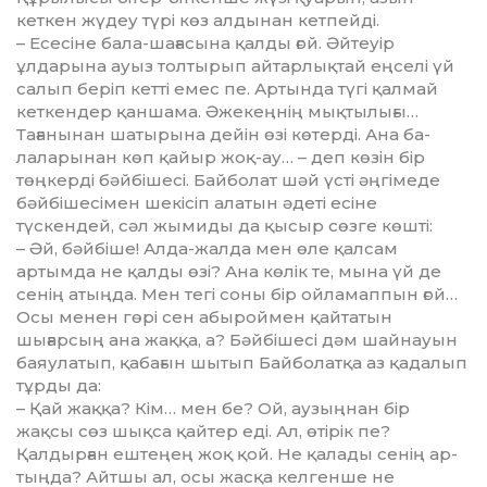
кеткен жүдеу түрі көз ал­дынан кетпейді.
– Есесіне бала-шағасына қалды ғой. Әйтеуір
ұлдарына ауыз тол­ты­рып айтарлықтай еңселі үй
салып бе­ріп кетті емес пе. Артында түгі қал­май
кеткендер қаншама. Әже­кең­нің мықтылығы…
Тағанынан ша­тырына дейін өзі көтерді. Ана ба­
лаларынан көп қайыр жоқ-ау… – деп көзін бір
төңкерді бәйбішесі. Бай­болат шәй үсті әңгімеде
бәйбі­ше­сімен шекісіп алатын әдеті есіне
түскендей, сәл жымиды да қысыр сөзге көшті:
– Әй, бәйбіше! Алда-жалда мен өле қалсам
артымда не қалды өзі? Ана көлік те, мына үй де
сенің атың­да. Мен тегі соны бір ойламаппын ғой…
Осы менен гөрі сен абыроймен қайтатын
шығарсың ана жаққа, а? Бәйбішесі дәм шайнауын
баяулатып, қабағын шытып Байболатқа аз қадалып
тұрды да:
– Қай жаққа? Кім… мен бе? Ой, ау­зыңнан бір
жақсы сөз шықса қай­тер еді. Ал, өтірік пе?
Қалдырған еш­теңең жоқ қой. Не қалады сенің ар­
тыңда? Айтшы ал, осы жасқа кел­генше не