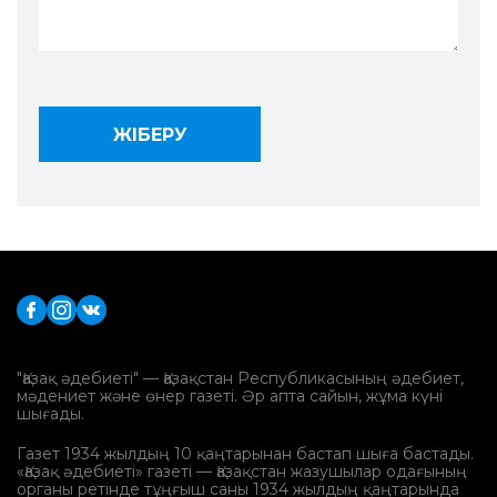
"Қазақ әдебиеті" — Қазақстан Республикасының әдебиет,
мәдениет және өнер газеті. Әр апта сайын, жұма күні
шығады.
Газет 1934 жылдың 10 қаңтарынан бастап шыға бастады.
«Қазақ әдебиеті» газеті — Қазақстан жазушылар одағының
органы ретінде тұңғыш саны 1934 жылдың қаңтарында