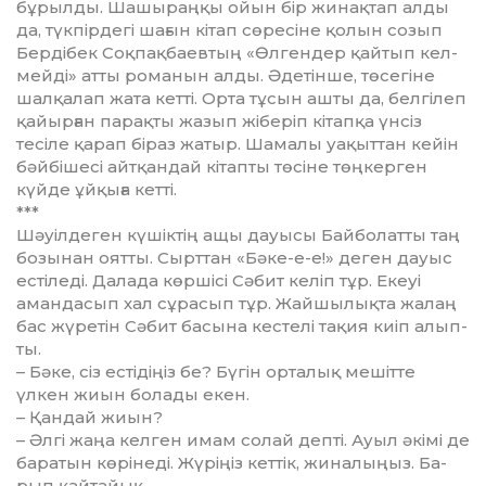
бұрылды. Шашыраңқы ойын бір жинақтап ал­ды
да, түкпірдегі шағын кітап сө­ре­сіне қолын созып
Бердібек Соқ­пақбаевтың «Өлгендер қайтып кел­
мейді» атты романын алды. Әде­тінше, төсегіне
шалқалап жата кетті. Ор­та тұсын ашты да, белгілеп
қайыр­ған парақты жазып жіберіп кі­тапқа үнсіз
тесіле қарап біраз жа­тыр. Шамалы уақыттан кейін
бәй­бішесі айтқандай кітапты төсіне төң­керген
күйде ұйқыға кетті.
***
Шәуілдеген күшіктің ащы дауы­сы Байболатты таң
бозынан оятты. Сырт­тан «Бәке-е-е!» деген дауыс
ес­ті­леді. Далада көршісі Сәбит келіп тұр. Екеуі
амандасып хал сұрасып тұр. Жайшылықта жалаң
бас жүретін Сә­бит басына кестелі тақия киіп алып­
ты.
– Бәке, сіз естідіңіз бе? Бүгін ор­­талық мешітте
үлкен жиын б­о­ла­ды екен.
– Қандай жиын?
– Әлгі жаңа келген имам солай деп­ті. Ауыл әкімі де
баратын кө­ріне­ді. Жүріңіз кеттік, жиналыңыз. Ба­
рып қайтайық.