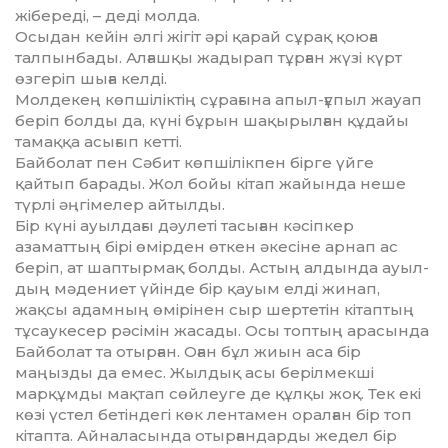
жібереді, – деді молда.
Осыдан кейін әлгі жігіт әрі қарай сұ­рақ қоюға
талпынбады. Алғашқы жа­дырап тұрған жүзі күрт
өзгеріп шы­ға келді.
Молдекең көпшіліктің сұрағына апыл-ғұпыл жауап
беріп болды да, күні бұрын шақырылған құдайы
та­маққа асығып кетті.
Байболат пен Сәбит көп­шіл­ік­пен бірге үйге
қайтып барады. Жол бойы кітап жайында неше
түрлі әң­гі­мелер айтылды.
Бір күні ауылдағы дәулеті тасы­ған кәсіпкер
азаматтың бірі өмірден өт­кен әкесіне арнап ас
беріп, ат шап­тырмақ болды. Астың алдында ауыл­
дың мәдениет үйінде бір қауым ел­ді жинап,
жақсы адамның өмірі­нен сыр шертетін кітаптың
тұсауке­сер рәсімін жасады. Осы топтың ара­сында
Байболат та отырған. Оған бұл жиын аса бір
маңызды да емес. Жылдық асы берілмекші
марқұмды мақ­тап сөйлеуге де құлқы жоқ. Тек екі
көзі үстел бетіндегі көк лентамен орал­ған бір топ
кітапта. Айналасында отырғандарды жедел бір