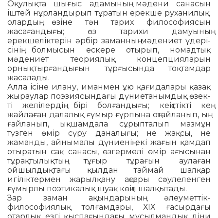
Оқулықта шығыс адамының мә­дени санасын
іштей нұр­лан­дырып тұратын ерекше рухани­лық;
олардың өзіне тән тарих фи­лософиясын
жасағандығы; өз тарихи дамуының
ерекшеліктерін әр­бір заманның мәдениет үдері­
сінің болмысын ескере отырып, номадтық
мәдениет теориялық концепцияларын
орнықтырған­ды­ғын тұрғысында тоқтамдар
жасалады.
Алла ісіне илану, иманмен ұю қа­ғидалары қазақ
жыраулар поэ­зиясындағы дүниетанымдық өзек­
ті желілердің бірі болғандығы; кеңістікті кең
жайлаған далалық ғұ­мыр ғұрпына оңтайланып, ың­
ғайланып, ықшамдала сұрып­та­лып мазмұн
түзген өмір сүру да­налығы; не жақсы, не
жаманды, айнымалы дүниенің екі жағын қамдап
отыратын сақ санасы, өз­гер­мелі өмір ағысынан
тұрақты­лық­тың тұғыр тұрағын аулаған
ойшылдықтағы қылдан таймай шалқар
игіліктермен жарылқану аң­сары сәулеленген
ғұмырлы поэ­ти­калық шуақ көңіл шалқытады.
Зар заман ақындарының әлеу­мет­тік-
философиялық толғам­да­ры, ХІХ ғасырдағы
отарлық езгі қыспағындағы мұсылмандық діни