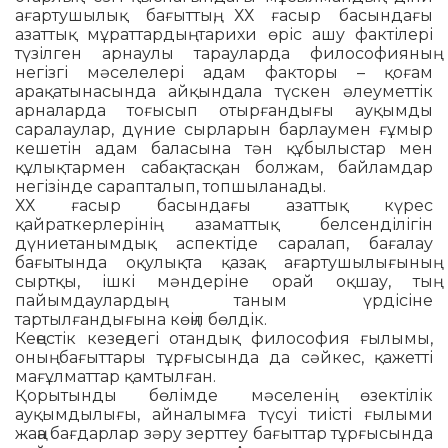
ағартушылық бағыттың, ХХ ғасыр басындағы
азаттық мұраттардың тарихи өріс ашу фактілері
түзілген арнаулы тарауларда философия­ның
негізгі мәселелері адам фак­торы – қоғам
арақатынасында ай­қын­дала түскен әлеуметтік
ар­наларда тоғысып отырғандығы ау­қымды
саралаулар, дүние сыр­ларын барлаумен ғұмыр
кешетін адам баласына тән құбылыстар мен
құлықтармен сабақтасқан бол­жам, байламдар
негізінде са­рап­талып, топшыланады.
ХХ ғасыр басындағы азаттық кү­рес
қайраткерлерінің азаматтық бел­сенділігін
дүниетанымдық ас­пек­тіде саралап, бағалау
бағы­тын­да оқулықта қазақ ағартушылығы­ның
сыртқы, ішкі мәндеріне орай оқшау, тың
пайымдаулардың та­ным үрдісіне
тартылғандығына көңіл бөлдік.
Кеңестік кезеңдегі отандық фи­лософия ғылымы,
оның бағыт­тары тұрғысында да сәйкес, қа­жет­ті
мағұлматтар қамтылған.
Қорытынды бөлімде мәселенің өзектілік
ауқымдылығы, айналым­ға түсуі тиісті ғылыми
жаңа бағ­дар­лар зәру зерттеу бағыттар тұр­ғысында