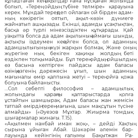
құлаштаған кең ақылдар ғана нұсқаған жолын­да
болып, «Терең ойдың түбіне тел­міре» қарауына
керек. Мұндай те­реңдеп ойлаған ой бірден адам­
ның көкірегін оятып, ақыл-көзін дү­ниеге
жайнатып ашқызады. Екін­ші, адамды ұсақтықтан,
басқа әр түрлі мінезсіздіктен құтқарады. Қай
уақытта болса да адам ақы­лы­ның аймағы шынды,
ақтықты із­деумен кеңейген болса, ол адам­ның
адамшылығының жүзі жар­­қын болмақ. Және оның
жүре­гіне нық бекіген хақиқы жолдың беті
ездікпен толқымайды. Бұл те­­­рең ойдың, ойшылдың
өз ба­сына келтірген пайдасы адам ба­ласы
өзінің,өзгенің дәрежесін ұғып, шын адамның
мағыналы өмір қалпына жетуі – терең ойға қожа
болуына байланысты.
…Сол себепті философия – адам­шылық
жолындағы қараңғы қал­тарыстарда қолға
ұстайтын шам­шырақ. Адам баласы жан же­місін
татпай өмірдің терең мағына, шын мақсұтын түсіне
алмайды» («Әуезов Мұхтар. Жиырма томдық
шығармалар жинағы. Т.15).
«Ақылмен нанбай иман жоқ», – дейді Хақтың
сырына ұйыған Абай. Шәкәрім әлемін бар­
лауында кейін­гінің ғалымы Бақытжан Ра­