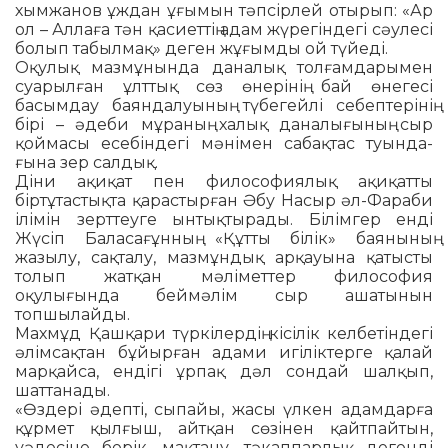
хымжанов ұждан ұғымын тәп­сір­лей отырып: «Ар
ол – Аллаға тән қа­сиеттің адам жүрегіндегі сәулесі
бо­лып табылмақ» деген жұғымды ой түйеді.
Оқулық мазмұнында даналық толғамдарымен
суарылған ұлттық сөз өнерінің бай өнегесі
басымдау баяндалуының түбегейлі себеп­тері­нің
бірі – әдеби мұраның халық да­на­лығының сыр
қоймасы есе­бін­дегі мәнімен сабақтас туын­да­
ғына зер салдық.
Діни ақиқат пен филосо­фия­лық ақиқатты
біртұтастықта қа­рас­тырған Әбу Насыр әл-Фараби
ілі­мін зерттеуге ынтықтырады. Бі­лім­гер енді
Жүсіп Баласағұнның «Құтты білік» баянының
жазылу, сақталу, мазмұндық арқауына қа­тысты
толып жатқан мәліметтер философия
оқулығында беймәлім сыр ашатынын
топшылайды.
Махмұд Қашқари түркілердің кі­сілік келбетіндегі
әлімсақтан бұйырған адами игіліктерге қалай
марқайса, ендігі ұрпақ дәл сондай шал­қып,
шаттанады.
«Өздері әдепті, сыпайы, жасы үл­кен адамдарға
құрмет қылғыш, айтқан сөзінен қайтпайтын,
уәде­сіне берік, мақтану, тәкаппарлық дегенді