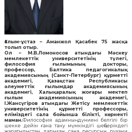
Ғалым-ұстаз – Аманжол Қасабек 75 жасқа
толып отыр.
Ол – М.В.Ломоносов атындағы Мәскеу
мемлекеттік университетінің түлегі,
философия ғылымының докторы,
профессор, Балтика педагогикалық
академиясының (Санкт-Петербург) құрметті
академигі, Қазақстан Республикасы
әлеуметтік ғылымдар академиясының
академигі, Халықаралық жоғары мектеп
ғылым академиясының академигі,
І.Жансүгіров атындағы Жетісу мемлекеттік
университетінің құрметті профессоры,
еліміздегі сала бойынша білікті, көрнекті
маман.
Философия адамның дүниені бел­гілі бір
шекке дейін ғана тану мүм­­кіндігі шеңберіндегі
жара­ты­лыс­тан дарыған сана ресурсын ру­хани