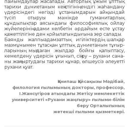
пайымдаулар жасалады. Ав­торлық ұжым ұлттық
тарихи дүниетаным кеңістігінің ендігі жаһандану
үдерісіндегі негізді ұстанымдарын айқындай
түсіп отыруы мәнінде гуманитарлық
құндылықтар аясындағы фи­ло­софиялық ойлау
жүйелерінің ада­ми келбетін әрдайым есте ұстау
қа­жеттілігіне ден қойылатын­ды­ғына зер салады.
Баянды жалпыадамзаттық игі­ліктердің шалқар
мазмұнымен тұ­тасқан ұлттық дүниетаным тұ­ғыр­
ларының мыңдаған жылдар бой­ғы қалыптасу,
кемелдену үдері­сін ұғынып, сіңіру – рухани сана­
ны жаңғыртудағы тарихи құнар, өл­шеусіз әлеуетті
рухани қуат.
Қанипаш Қайсақызы Мәдібай,
филология ғылымының докторы, профессор,
І.Жансүгіров атындағы Жетісу мемлекеттік
университеті «Рухани жаңғыру» ғылыми-білім
беру Орталығының
жетекші ғылыми қызметкері.