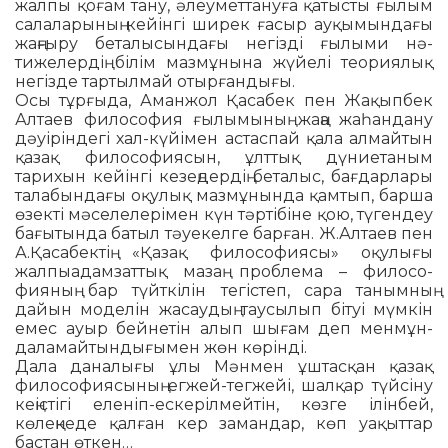
жалпы қо­ғам тану, әлеуметтануға қатысты ғы­лым
салаларының кейінгі ши­рек ғасыр ауқымындағы
жаңғыру бе­талысындағы негізді ғылыми нә­
тижелердің білім мазмұнына жүйелі теориялық
негізде тартыл­май отырғандығы.
Осы тұрғыда, Аманжол Қаса­бек пен Жақыпбек
Алтаев фило­со­фия ғылымының жаңа жаһан­дану
дәуі­ріндегі хал-күйімен ас­таспай қала ал­майтын
қазақ философиясын, ұлт­тық дүние­таным
тарихын кейін­гі кезеңдер­дің беталыс, бағ­дар­лары
талабын­дағы оқулық маз­мұнында қамтып, барша
өзекті мәселелерімен күн тәртібіне қою, тү­гендеу
бағытында батыл тәуе­кел­ге барған. Ж.Алтаев пен
А.Қасабектің «Қазақ филосо­фия­сы» оқулығы
жалпы­адам­зат­тық мазаң проблема – филосо­
фияның бар түйткілін тегістеп, сара таным­ның
дайын моделін жасаудың тау­сылып бітуі мүмкін
емес ауыр бей­нетін алып шығам деп мен­мұн­
даламайтындығымен жөн кө­рінді.
Дала даналығы ұлы Мәнмен ұш­тасқан қазақ
философиясының егжей-тегжейі, шалқар түйсіну
кеңістігі еленіп-ескерілмейтін, көз­ге ілінбей,
көлеңкеде қалған кер замандар, көп уақыттар
бастан өт­кен…