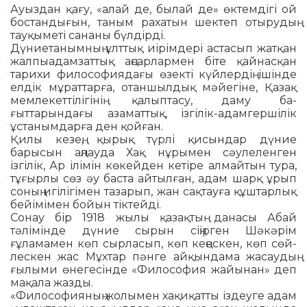
Ауыздан қағу, «алай де, былай де» өктемдігі ой
бостандығын, та­ным рахатын шектеп отырудың
тау­қыметі сананы бүлдірді.
Дүниетанымның ұлттық иірім­дері астасып жатқан
жалпыадам­зат­тық аңсарлармен біте қайнас­қан
тарихи философиядағы өзекті күйлердің ішінде
елдік мұраттарға, отан­шылдық мәйегіне, Қазақ
мем­лекеттілігінің қалыптасу, даму ба­
ғыттарындағы азаматтық, ізгі­лік-адамгершілік
ұстанымдарға ден қойған.
Қилы кезең, қырық түрлі қи­сын­дар дүние
барысын аңлауда Хақ нұрымен сәулеленген
ізгілік, Ар ілімін көкейден кетіре алмай­тын тура,
тұғырлы сөз әу баста ай­тылған, адам шарқ ұрып
соның игі­лігімен тазарып, жан сақтауға құш­тарлық
бейімімен бойын тік­тейді.
Сонау бір 1918 жылы қазақтың да­насы Абай
тәлімінде дүние сы­рын сіңірген Шәкәрім
ғұламамен көп сырласып, көп кеңескен, көп сөй­
лескен жас Мұхтар пәнге ай­қындама жасаудың
ғылыми өне­ге­сінде «Философия жайынан» деп
мақала жазды.
«Философияның жолымен ха­қи­қатты іздеуге адам