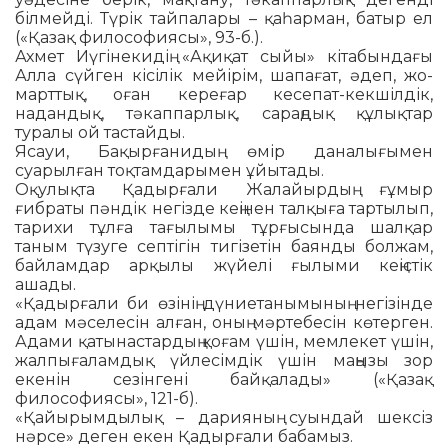
білмейді. Түрік тайпалары – қаһарман, батыр ел
(«Қазақ фи­лософиясы», 93-б.).
Ахмет Иүгінекидің «Ақиқат сыйы» кітабындағы
Алла сүйген кі­­сілік мейірім, шапағат, әдеп, жо­
марттық, оған кереғар кесепат-кек­­шілдік,
надандық, тәкаппар­лық, сараңдық құлықтар
туралы ой тастайды.
Ясауи, Бақырғанидың өмір да­налығымен
суарылған тоқтам­дары­мен ұйытады.
Оқулықта Қадырғали Жа­лайыр­дың ғұмыр
ғибраты пәндік не­гізде кеңінен талқыға тартылып,
та­рихи тұлға тағылымы тұрғы­сын­да шалқар
таным түзуге септігін ти­гізетін баянды болжам,
байлам­дар арқылы жүйелі ғылыми кеңіс­тік
ашады.
«Қадырғали би өзінің дү­ние­танымының негізінде
адам мә­се­лесін алған, оның мәртебесін кө­т­ерген.
Адами қатынастардың қо­ғам үшін, мемлекет үшін,
жал­пы­ғаламдық үйлесімдік үшін ма­ңызы зор
екенін сезінгені бай­қа­лады» («Қазақ
философиясы», 121-б).
«Қайырымдылық – дарияның суындай шексіз
нәрсе» деген екен Қадырғали бабамыз.