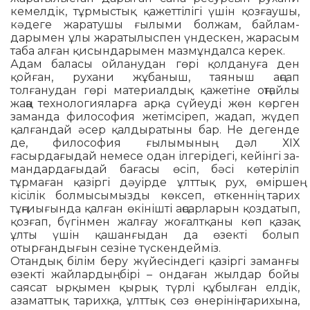
кемелдік, тұрмыстық қа­жеттілігі үшін қозғаушы,
кәдеге жа­ратушы ғылыми болжам, бай­лам­
дарымен ұлы жаратылыспен үн­дескен, жарасым
таба алған қи­сындарымен мазмұндалса ке­рек.
Адам баласы ойланудан гөрі қол­дануға ден
қойған, рухани жұ­баныш, таяныш аңсап
толғанудан гөрі материалдық қажетіне оңтай­лы
жаңа технологияларға арқа сүйеуді жөн көрген
заманда фи­ло­софия жетімсіреп, жадап, жүдеп
қалғандай әсер қалдыратыны бар. Не дегенде
де, философия ғылы­мы­ның дәл ХІХ
ғасырдағыдай не­месе одан ілгерідегі, кейінгі за­
ман­дардағыдай бағасы өсіп, бәсі кө­теріліп
тұрмаған қазіргі дәуірде ұлт­тық рух, өміршең
кісілік бол­мы­сымызды көксеп, өткеннің та­рих
тұңғиығында қалған өкініш­ті аңсарларын қоздатып,
қозғап, бүгінмен жалғау жоғалтқаны көп қа­зақ
ұлты үшін қашанғыдан да өзек­­ті болып
отырғандығын сезіне түс­кендейміз.
Отандық білім беру жүйесіндегі қа­зіргі заманғы
өзекті жайлардың бірі – ондаған жылдар бойы
саясат ыр­қымен қырық түрлі құбылған ел­дік,
азаматтық тарихқа, ұлттық сөз өнерінің тарихына,