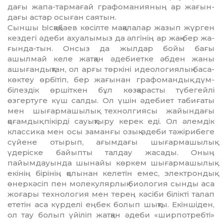
дағы жапа-тар­мағай графома­нияның ар жағын­
дағы астар осыған саятын.
Сыншы Ысқақбаев көсілте ма­қа­лалар жазып жүрген
кездегі әдеби ах­уалымыз да әлгінің ар жақ-бер жа­
ғында-тын. Онсыз да жылдар бойы бағы
ашылмай келе жатқан әдебиетке әбден жаны
ашығандықтан, ол арғы төр­кіні идеологиялық баса-
көктеу өрбітіп, бер жағынан графомандық дүм­
білездік өршіткен бұл көзқарасты тү­­бегейлі
өзгертуге күш салды. Ол үшін әдебиет табиғаты
мен шы­ғар­машылық технолгиясы жайындағы
қоғамдық пікірді сауықтыру керек еді. Ол әлемдік
классика мен осы за­манғы озық әдеби тәжірибеге
сүйене отырып, ағымдағы шығармашылық
үдеріске байыпты талдау жасады. Оның
пайымдауында шынайы көр­кем шығармашылық
екінің бірінің қо­лынан келетін емес, электрондық
өнер­кәсіп пен молекулярлық биология сынды аса
жоғары технология мен терең кәсіби білікті талап
ететін аса күрделі еңбек болып шықты. Екін­­шіден,
ол тау болып үйіліп жат­қан әдеби «ширпотребті»