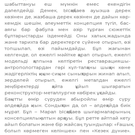
шабыттануы еш мүмкін емес екендігін
дәлелдейді. Демек, Ыс­қақбаев ауызша дерек
көзінен де, жазбаша дерек көзінен де дайын көр­
кемдік шешім, әлеуметтік концепция түгіл, бас-
аяғы бар фабула мен әзір тұрған сюжеттік
бұлтарыстарды іздемейді. Оны халық жадында
және тарихта бар деректерге сүйене отырып, өзі
топшылап, өзі пайымдайды. Бұл жағынан
келгенде, ол ежелгі мәйіт­ке қарап отырып, ежелгі
мо­дель­ді қалпына келтіретін рестав­ра­цияшы-
антропологтардан гөрі күл-талқаны шыққан көне
жәдігерліктің қиқым-сиқым сынықтарын жинап алып,
зерделей отырып, ежелгі ме­тал­дан ежелгі
зеңбіректерді қайта құйып шығаратын
реконструктор-металлургке көбірек ұқсайды.
Бақытты өмір сүруден абыройлы өмір сүру
әлдеқайда қиын. Сон­дық­тан да, ол – әлдеқайда биік
мұрат. Бұл – Марал Ысқақбаев шығарма­лары­ның
консепциялық алтын арқауы. Бұл ретте айтпай кету
айып болатын және бір жайсаң туындылар: «Ғашық
болып көрмеген келіншек» пен «Кезек дүние».