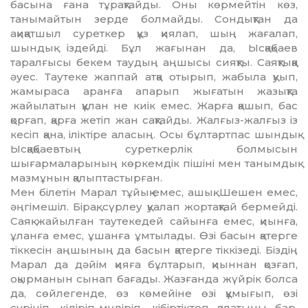
басына ғана тұрақтайды. Оны көр­мейтін көз,
танымайтын зерде болмайды. Сондықтан да
ақиқатшыл суреткер құз қиялап, шың жағалап,
шындық іздейді. Бұл жағынан да, Ыс­қақбаев
таралғысы бекем таудың аң­шысы сияқты. Саяқтыққа
әуес. Таутеке жаппай атқа отырып, жабыла қуып,
жамыраса аранға апарып жығатын жазықта
жайылатын құлан не киік емес. Жарға қашып, бас
қор­ғап, қарға жетіп жан сақтайды. Жалғыз-жалғыз із
кесіп қана, іліктіре аласың. Осы бұлтартпас шындық
Ысқақбаевтың суреткерлік болмысын
шығармаларының көркемдік пішіні мен танымдық
мазмұнын қалыптастырған.
Мен білетін Марал тұйық емес, ашық. Шешен емес,
әңгімешіл. Бі­рақ, сүрлеу қуалап жортақтай бер­мей­ді.
Саяқ жайылған тауте­кедей сайын­ға емес, қиын­ға,
ұланға емес, ұшан­ға ұмты­лады. Өзі басын қатерге
тік­кесін аңшының да басын қа­терге тік­кізеді. Біздің
Ма­рал да дәйім қия­ға бұл­та­рып, қиыннан қозғап,
оқыр­­манын сынап бағады. Жазғанда жүй­рік болса
да, сөйлегенде, өз кө­мейі­не өзі құмығып, өзі
сүрініп, кі­ді­ріп-мүдіріп, кібіртіктеп қалатыны бар.