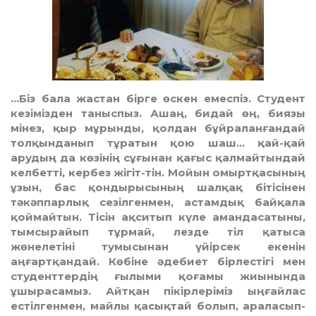
…Біз бала жастан бірге өскен емеспіз. Студент
кезімізден таныспыз. Ашаң, бидай өң, биязы
мінез, қыр мұрынды, қолдан бұйраланғандай
толқынданып тұратын қою шаш… қай-қай
арудың да көзінің сұғынан қағыс қалмайтындай
келбетті, кербез жігіт-тін. Мойын омыртқасының
ұзын, бас қондырысының шалқақ бітісінен
тәкәппарлық сезілгенмен, астамдық байқала
қоймайтын. Тісін ақситып күле амандасатыны,
тымсырайып тұрмай, лезде тіл қатыса
жөнелетіні тумысынан үйірсек екенін
аңғартқандай. Көбіне әдебиет бірлестігі мен
студенттердің ғылыми қоғамы жиынында
ұшырасамыз. Айтқан пікірлеріміз ыңғайлас
естілгенмен, майлы қасықтай болып, араласып-