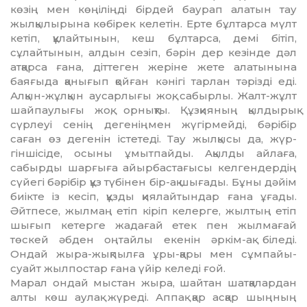
көзің мен көңіліңді бірдей баурап алатын тау
жылқылырына көбірек келетін. Ерте бұлтарса мүлт
кетіп, құлайтынын, кеш бұлтарса, демі бітіп,
сұлайтынын, алдын сезіп, бәрін дер кезінде дәл
атқарса ғана, діттеген жеріне жете алатынына
баяғыда қанығып қойған кәнігі тарлан тәрізді еді.
Алқын-жұл­қын аусарлығы жоқ, сабырлы. Жалт-жұлт
шайпаулығы жоқ, орнықты. Құз­қияның қылдырық
сүрлеуі сенің де­геніңмен жүгірмейді, бәрібір
саған өз дегенін істетеді. Тау жылқысы да, жүр­
гіншісіде, осыны ұмытпайды. Ақыл­ды айлаға,
сабырды шарғыға айыр­бастағысы келгендердің
сүйегі бә­рібір құз түбінен бір-ақ шығады. Бұны дәйім
биікте із кесіп, құзды қия­лайтындар ғана ұғады.
Әйтпесе, жыл­маң етіп кіріп келерге, жылтың етіп
шығып кетерге жадағай етек пен жыл­мағай
төскей әбден оңтайлы еке­нін әркім-ақ біледі.
Ондай жыра-жық­­­пылға ұры-қары мен сұмпайы-
суайт жылпостар ғана үйір келеді ғой.
Марал ондай мыстан жыра, шайтан шатқалардан
алты көш аулақ жүреді. Аппақ қар асқар шыңның