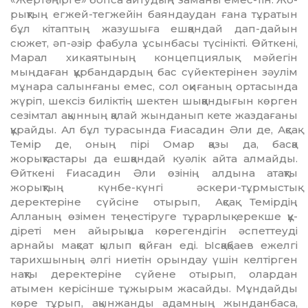
рықтың егжей-тегжейін баяндаудан ғана тұратын
бұл кітаптың жазушыға еш­қандай дап-дайын
сюжет, әп-әзір фабула ұсынбасы түсінікті. Өйткені,
Марал хикаятының концепциялық мәйегін
мыңдаған құрбандардың бас сүйектерінен зәулім
мұнара салын­ғаны емес, сол оқиғаның ортасында
жүріп, шексіз биліктің шектен шық­қан­дығын көрген
сезімтал ақынның қалай жынданып кете жаздағаны
құрайды. Ал бұл турасында Ғиасадин Әли де, Ақсақ
Темір де, оның пірі Омар қазы да, басқа
жорықтастары да ешқандай куәлік айта алмайды.
Өйткені Ғиасадин Әли өзінің алдына атақ­ты
жорықтың күнбе-күнгі әске­ри-тұрмыстық
деректеріне сүйсіне отырып, Ақсақ Темірдің
Алланың өзі­мен теңестіруге тұрарлық ерекше құ­
діреті мен айырықша көрегендігін әс­петтеуді
арнайы мақсат қылып қой­ған еді. Ысқақбаев ежелгі
тарих­шының әлгі ниетін орындау үшін келтірген
нақты деректеріне сүйене отырып, олардан
атымен керісінше тұжырым жасайды. Мұндайды
көре тұрып, ақынжанды адамның жынданбаса,