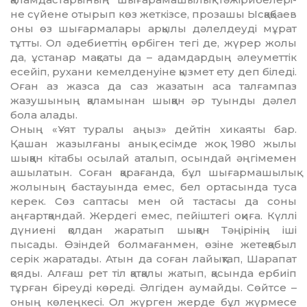
не сүйене отырып көз жеткізсе, прозашы Ысқақбаев
оны өз шығармалары ар­қылы дәлелдеуді мұрат
тұтты. Ол әде­биеттің өрбіген тегі де, жүрер жо­лы
да, ұстанар мақсаты да – адам­дар­дың әлеуметтік
есейіп, рухани ке­мел­денуіне қызмет ету деп біледі.
Оған аз жазса да саз жазатын аса тал­ғам­паз
жазушының қаламынан шық­қан әр туынды дәлел
бола алады.
Оның «Ұят туралы аңыз» дейтін хикаяты бар.
Қашан жазылғаны анық есімде жоқ. 1980 жылы
шыққан кі­табы осылай аталып, осындай әң­гімемен
ашылатын. Соған қарағанда, бұл шығармашылық
жолының бас­тауында емес, бел ортасында туса
ке­рек. Сөз саптасы мен ой тастасы да соны
аңғартқандай. Жердегі емес, пейіштегі оқиға. Күллі
дүниені қол­дан жаратып шыққан Тәңірінің іші
пысады. Өзіндей болмағанмен, өзіне же­теқабыл
серік жаратады. Атын да со­ған лайықтап, Шарапат
қояды. Ал­ғаш рет тіл қатқалы жатып, қа­сын­да ербиіп
тұрған біреуді көреді. Әлгіден аумайды. Сөйтсе –
оның кө­леңкесі. Ол жүрген жерде бұл жүр­месе