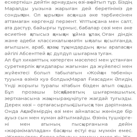
ескерткіш» дейтін арнаудың өзі-ақ айтып тұр. Біздің
Маралды уызына жарыған дей бере­тініміз де
сондықтан. Ол қырықтан асқанша әке тәрбиесінен
аттамаған көргенді перзент. Ұлттық сана мен салт,
ата дәстүр, байырғы тұрмыс, бабалар сөзі мен әке
өсиетіне қапы­сыз қаныққан құйма құлақ. Оған дін­дік
және әдеби классикалық мәті­н ықпалы қосылғанда,
ағылшын, араб, қазақы тұқымдардың қаны ара­ласқан
әйгілі Абсенттей қас дүлдүл шығарма туған.
Ал бұл хикаяттың көтерген мәсе­ле­сі мен ұстанған
суреткерлік қағида­ла­ры жағынан да жүйелесі мен
жүйек­тесі болып табылатын «Жойқан тө­бенің»
тууына өзіміз куә болдық. Ма­рал Ғиасадин Әлидің
Үнді жорығы туралы кітабын бізден алып оқыды.
Бұл прозашы Ысқақбаевтың шығар­ма­шылық
зертханасына жақынырақ үңілуге жағдай туғызды.
Дерек көзі – ортағасырлық Шығысқа тән дәріп­на­ма.
Онда Ақсақ Темірдің өзі мен ай­наласы жөнінде бір
ауыз сын мен күмән айтылмайды. Өзінің түшкір­ге­
ні мен атының пысқырғанына дейін
«жәрәкімалладан» басқаны естуі еш мүмкін емес.
«Жертәңірге» боп­са айтудың заманы емес-тін. Жо­