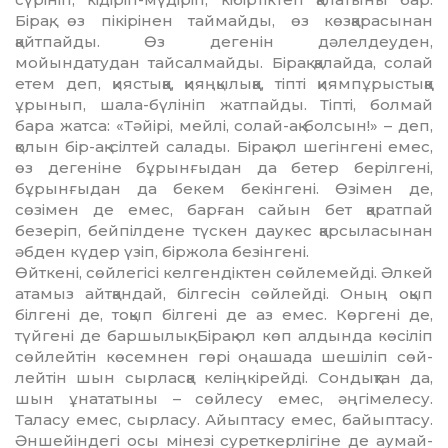
Бірақ, өз пікірінен таймайды, өз көз­қарасынан
қайтпайды. Өз дегенін дә­лелдеуден,
мойындатудан тайсалмайды. Бірақ қа­лайда, солай
етем деп, қияс­тық­қа, қияңқылыққа, тіпті қиям­пұрыстыққа
ұрынып, шала-бүлініп жатпайды. Тіпті, болмай
бара жатса: «Тәйірі, мейлі, солай-ақ болсын!» – деп,
қолын бір-ақ сілтей са­ла­ды. Бірақ ол шегінгені емес,
өз де­геніне бұрынғыдан да бетер беріл­гені,
бұрынғыдан да бекем бекінгені. Өзімен де,
сөзімен де емес, барған сайын бет қаратпай
безеріп, бейпіл­дене түскен даукес қарсыласынан
әб­ден күдер үзіп, біржола безінгені.
Өйткені, сөйлегісі келгендіктен сөй­лемейді. Әлкей
атамыз айтқандай, білгесін сөйлейді. Оның оқып
білгені де, тоқып білгені де аз емес. Көргені де,
түйгені де баршылық. Бірақ ол көп алдында көсіліп
сөйлейтін кө­сем­нен гөрі оңашада шешіліп сөй­
лейтін шын сырласқа келіңкірейді. Сондықтан да,
шын ұнататыны – сөй­лесу емес, әңгімелесу.
Таласу емес, сырласу. Айыптасу емес, байып­­тасу.
Әншейіндегі осы мінезі су­реткерлігіне де аумай-