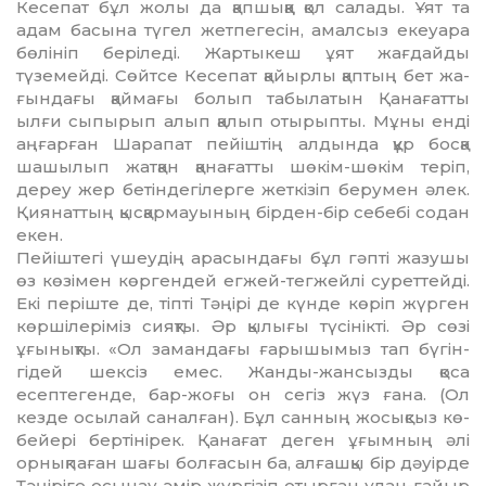
Кесепат бұл жо­­лы да қапшыққа қол салады. Ұят та
адам басына түгел жетпегесін, амал­сыз екеуара
бөлініп беріледі. Жар­­тыкеш ұят жағдайды
түземейді. Сөйтсе Кесепат қайырлы қаптың бет жа­
ғындағы қаймағы болып табылатын Қанағатты
ылғи сыпырып алып қалып отырыпты. Мұны енді
аңғар­ған Шарапат пейіштің алдында құр босқа
шашылып жатқан қанағатты шөкім-шөкім теріп,
дереу жер бе­тін­дегілерге жеткізіп берумен әлек.
Қия­наттың қысқармауының бірден-бір себебі содан
екен.
Пейіштегі үшеудің арасындағы бұл гәпті жазушы
өз көзімен көрген­дей егжей-тегжейлі суреттейді.
Екі пе­ріште де, тіпті Тәңірі де күнде кө­ріп жүрген
көршілеріміз сияқты. Әр қылығы түсінікті. Әр сөзі
ұғынықты. «Ол замандағы ғарышымыз тап бү­гін­
гідей шексіз емес. Жанды-жан­сыз­ды қоса
есептегенде, бар-жоғы он се­гіз жүз ғана. (Ол
кезде осылай са­нал­ған). Бұл санның жосықсыз кө­
бейері бертінірек. Қанағат деген ұғым­ның әлі
орнықпаған шағы бол­ғасын ба, алғашқы бір дәуірде
Тәңі­рі­ге осынау әмір жүргізіп отырған ұлан-ғайыр