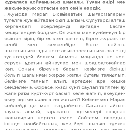
құраласа қойғанымыз шамалы. Туған өңірі мен
жақын-жуық ортасын көп кейін көрдік.
…Жуырда Марал Ысқақбаевтың шығармаларын
түгелге жуық қайтадан оқып шықтым. Сұлутөрді алғаш
көргендегі әсерлерімді қайтадан бастан
кешіргендей болдым. Ол жолы мен күнбе-күн бір
есіктен кіріп, бір есіктен шығып, бірге жүрсек те,
сенбі мен жексенбіде бірге сейілге
шығатынымызды неге асыға тосатынымызға енді
түсінгендей болғам. Алматы маңында не көп,
серуен құратын қойнаулар мен шоқ-шоқ тоғайлар
көп. Соның біреуіне барып, көзімізге бірінші
болып шалынған жерде жатқан бұтақты таяқ қылып,
белімізге таянып алып, ертеден қара кешке
сенделеміз. Әсіресе, күзді күнгі саулап төгілген қау
жапырақты күрт-күрт басып келе жатып, екеуден-
екеу әңгіме соққанға не жетсін?! Көбіне-көп Марал
сөйлейді де, мен тыңдаймын. Сағаттап айтып,
тауыса алмай, тарасатын әңгімелері ешқашан
жалықтырып көрген емес. Сөйтсем, олардың
ішінде нанбайтының жоқ, бәрі шылқып тұрған
шындық екен. Көлденең қиқым-сиқым, шаң-тозаң