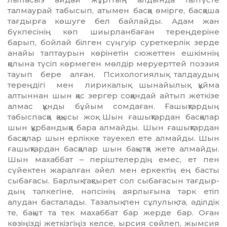
талмаурай табысып, атымен басқа өмірге, бас­қаша
тағдырға көшуге бел байлай­ды. Адам жан
бүкпесінің көп шиы­­рланбаған тереңдеріне
барып, бойлай білген сүңгуір суреткерлік зерде
анайы таптаурын көрінетін сюжеттен ешкімнің
қолына түсіп көрмеген мөлдір меруерттей поэзия
тауып бере алған. Психологиялық талдаудың
тереңдігі мен лирикалық шынайылық құй­ма
алтыннан шын қас зергер соққандай айтып жеткізе
алмас құн­ды бұйым сомдаған. Ғашықтардың
табыспасқа қақысы жоқ. Шын ға­шықтардан басқалар
шын құр­бан­дыққа бара алмайды. Шын ғашық­тар­дан
басқалар шын ерлікке тәуекел ете алмайды. Шын
ғашықтардан басқалар шын бақытқа жете алмайды.
Шын махаббат – періштелердің емес, ет пен
сүйектен жаралған әйел мен еркектің ең басты
сыбағасы. Бар­лық тақсырет сол сыбағасын тағ­дыр­
дың тәлкегіне, нәпсінің аярлығына тәрк етіп
алудан басталады. Тазалық пен сұлулық та, әділдік
те, бақыт та тек махаббат бар жерде бар. Оған
көзіңізді жеткізгіңіз келсе, ырсия сөй­леп, жымсия