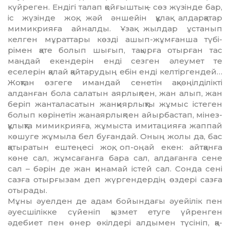
күйреген. Ендігі талап қойғыштық – сөз ж­ү­зін­де бар,
іс жүзінде жоқ, жәй ән­шейін құлақ алдарқатар
мимикрияға айналды. Ұзақ жылдар ұстанып
келген мұраттары көзді ашып-жұмғанша түбі­
рімен қате болып шығып, та­қырға отырған тас
маңдай екендерін енді сезген әлеумет те
еселерін қалай қайтарудың ебін енді келтіргендей…
Жоқтан өзгеге имандай сенетін ақ­көңілділікті
алданған бола салатын аярлықпен, жан алып, жан
беріп жан­таласатын жанқиярлықты жұ­мыс істеген
болып көрінетін жа­наяр­лықпен айырбастап, мінез-
құлықта мимикрияға, жұмыста имитацияға жаппай
көшуге жұмыла бел буғандай. Оның жолы да, бас
қатыратын еш­теңесі жоқ, оп-оңай екен: айтқанға
көне сал, жұмсағанға бара сал, алда­ғанға сене
сал – бәрін де жан қинамай істей сал. Сонда сені
сазға отырғызам деп жүргендердің өздері сазға
отырады.
Мұны әуелден де адам бойындағы әуейілік пен
әуесшілікке сүйеніп қыз­мет етуге үйренген
әдебиет пен өн­ер өкілдері алдымен түсініп, қа­