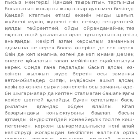
пысыз меңгерді. Қандай тақырыптың тартымды
болатынын жоғарғы жақ­тағылар қаулымен бекітеді.
Қан­дай кітаптың өтімді екенін миды шағып,
жүйкені мүжіп, жүректі езіп, сезімді сенделтпей,
қиялды тебірентпей, ой­ды ойрандамай-ақ, тез
оқылып, оңай ұғылатына қарап, тұтынушының өзі-ақ
анықтайды. Кекірігі азған керсылқым заманның
адамына не ке­рек болса, өнеріне де сол керек.
Өзің де көп қиналма, өзгені де көп қи­нама! Демек,
өнерге қойылатын та­лап мейілінше оңайлатылуы
керек. Сонда ғана педальды басып қалсаң, өз-
өзінен жылжып жүре беретін осы заманғы
автомобильдер сияқты, мұқабасын ашып қалсаң,
көзің өз-өзінен сырғи жөнелетін осы заманғы әде­
би шығармалар да көптен отал­маған бақшалықтағы
кекіре шөптей қау­лайды. Бұған орталықтан бас­қа­
рылатын қоғамдар әбден қолайлы. Кітап
базарындағы коньюктураны ба­қылап, басың
қатпайды. Өндіріс­те­гідей конвейерлік тәсілге көш­
пе­ген­мен, көркем шығармашылық та нені қалай
келістіруді жоғарыдан бе­кітілген жалпыға ортақ
нұсқауды қалтқысыз орындап, оп-оңай жүзеге