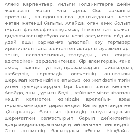
Алехо Карпентьер, Уильям Гол­дингтерге дейін
жалғасып жатқан ұлы арна. Осы заманғы
прозаның жылдан-жылға даңғылданып келе
жатқан жетекші бағыты. Алайда, оған өзек болып
тұрған филосо­фия­лық тәмсіл, Інжілге тән сюжет,
ди­дак­­тикалық фабула осы кезгі әлеу­меттік ойдың
удай ащы сарказмға ұлас­пай, езу тартқызар
ирониямен ғана шектелген астарлы әуезімен әр­
леніп, психологиялық талдаудың ең соңғы
әдістерімен зерделенгенде, бір қаламгердің ғана
емес, жалпы ұлттық прозамыздың ойшылдық,
шеберлік, көркемдік әлеуетінің қаншалықты
шарықтап кеткендігіне қапысыз көз жеткізетін тізгін
үзген туындылардың бірі болып шыға келген.
Алайда, оның ұрығы біздің кейіпкерімізге кі­таптан
көшіп келмеген, өзіміздің қарапайым қазақы
тұрмысымыздан дарығандай. Қатты қуанғанда не
қай­ғырғанда баянсыз фәнидің пә­туә­сыздығын
шариғатпен салғас­ты­рып барып дәйектейтін
қарақұлақ қа­рияларымыздың айтқанынан өнгендей.
Оны әңгіменің басындағы «Әкем Ысқақбайға