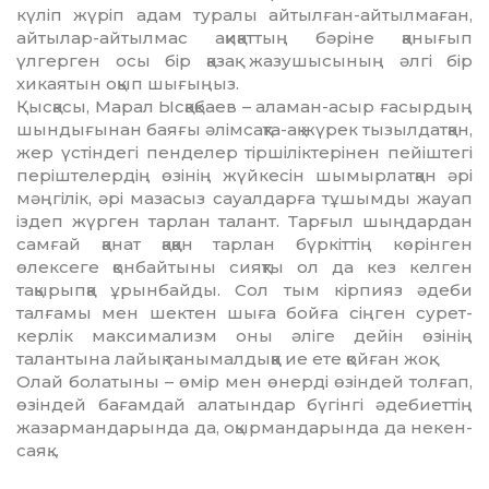
күліп жүріп адам тура­лы айтылған-айтылмаған,
ай­тылар-айтылмас ақиқаттың бәріне қанығып
үлгерген осы бір қазақ жазу­шысының әлгі бір
хикаятын оқып шығыңыз.
Қысқасы, Марал Ысқақбаев – ала­ман-асыр ғасырдың
шындығынан бая­ғы әлімсақта-ақ жүрек тызыл­дат­қан,
жер үстіндегі пенделер тірші­лік­терінен пейіштегі
періштелердің өзінің жүйкесін шымырлатқан әрі
мәңгілік, әрі мазасыз сауалдарға тұ­шым­ды жауап
іздеп жүрген тарлан та­лант. Тарғыл шыңдардан
самғай қа­нат қаққан тарлан бүркіттің кө­рінген
өлексеге қонбайтыны сияқты ол да кез келген
тақырыпқа ұрын­бай­ды. Сол тым кірпияз әдеби
талғамы мен шектен шыға бойға сіңген сурет­
керлік максимализм оны әліге дейін өзінің
талантына лайық таны­мал­дық­қа ие ете қойған жоқ.
Олай болатыны – өмір мен өнерді өзіндей толғап,
өзіндей бағамдай ала­тындар бүгінгі әдебиеттің
жазармандарында да, оқырмандарында да некен-
саяқ…