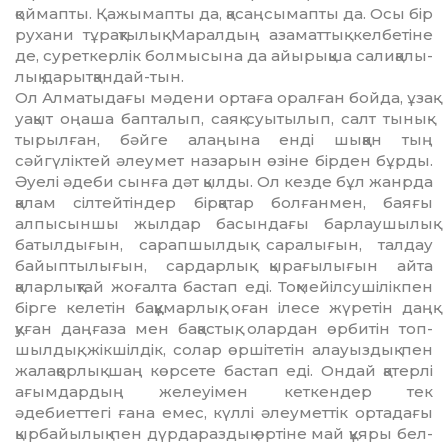
қоймапты. Қа­жымапты да, қасаңсымапты да. Осы бір
рухани тұрақтылық Маралдың азаматтық келбетіне
де, суреткерлік бол­мысына да айырықша сали­қа­лы­
лық дарытқандай-тын.
Ол Алматыдағы мәдени ортаға оралған бойда, ұзақ
уақыт оңаша бап­талып, саяқ суытылып, салт ты­нық­
тырылған, бәйге алаңына енді шық­қан тың
сәйгүліктей әлеумет на­зарын өзіне бірден бұрды.
Әуелі әде­би сынға дәт қылды. Ол кезде бұл жанрда
қалам сілтейтіндер бірқатар болғанмен, баяғы
алпысыншы жылдар басындағы барлаушылық
батыл­дығын, сарапшылдық саралығын, талдау
байыптылығын, сардарлық қырағылығын айта
қаларлықтай жо­ғалта бастап еді. Тоқмейілсу­шілік­пен
бірге келетін баққұмарлық, оған ілесе жүретін даңқ
қуған даңғаза мен бақастық, олардан өрбитін топ­
шыл­дық, жікшілдік, солар өршітетін алауыздық пен
жалақорлық шаң көр­сете бастап еді. Ондай қатерлі
ағым­дардың желеуімен кеткендер тек
әдебиеттегі ғана емес, күллі әлеумет­тік ортадағы
қырбайылық пен дүр­дараздық өртіне май құяры бел­