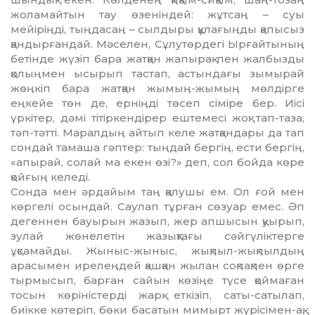
жоламайтын тау өзеніндей: жұтсаң – суы
мейіріңді, тыңдасаң – сылдыры құлағыңды қапысыз
қандырғандай. Мәселен, Сұлутөрдегі Ырғайтының
бетінде жүзіп бара жатқан жапырақ пен жалбызды
қолыңмен ысырып тастап, астындағы зымырай
жөңкіп бара жатқан жымың-жымың мөлдірге
еңкейе төн де, ерніңді төсеп сіміре бер. Иісі
үркітер, дәмі тітіркендірер ештемесі жоқ: тап-таза,
тәп-тәтті. Маралдың айтып келе жатқандары да тап
сондай тамаша гәптер: тыңдай бергің, ести бергің,
«апырай, солай ма екен өзі?» деп, сол бойда көре
қойғың келеді.
Сонда мен әр­дайым таң қалу­шы ем. Ол ғой мен
көр­гелі осындай. Саулап тұрған сөзуар емес. Әп
дегеннен бауырын жазып, жер ап­шы­сын қуы­рып,
зулай жө­нелетін жа­зық­тағы сәй­­­­­гүліктерге
ұқсамайды. Жыныс-жы­­ныс, жықпыл-жықпылдың
ара­сы­­мен ирелеңдей қашқан жылан соқ­пақпен өрге
тырмысып, барған сайын көзіңе түсе қоймаған
тосын кө­­ріністерді жарқ еткізіп, саты-са­тылап,
биікке көтеріп, бөки басатын мимырт жүрісімен-ақ,