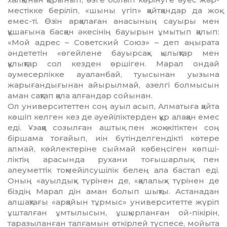
мес­тікке беріліп, «шыны үгіп» қайт­қандар да жоқ
емес-ті. Өзін арқалаған анасының сауыры мен
құшағына басқан әкесінің бауырын ұмытып қалып:
«Мой адрес – Советский Союз» – деп аңырата
әндететін «өгей­лене бауырсақ» қылықтар мен
құлықтар сол кезден өршіген. Марал ондай
әумесерлікке ауаланбай, туысынан уызына
жарығандығынан айы­рылмай, әзелгі болмысын
аман сақ­т­ап қала алғандар сойынан.
Ол университеттен соң ауыл асып, Алматыға қайта
көшіп келген кез де әуейіліктерден құр алақан емес
еді. Ұзаққа созылған аштық пен жоқ-жітіктен соң
біршама тоғайып, иін бү­тінделгендікті көтере
алмай, көй­лектеріне сыймай көбеңсіген көп­ші­
ліктің арасында рухани тоғышарлық пен
әлеуметтік тоқмейілсушілік бе­лең ала бастап еді.
Оның «ауылдық» тү­рінен де, «қалалық» түрінен де
біз­дің Марал дін аман болып шықты. Астанадан
алшақтағы «арқайын тұр­мыс» университетте жүріп
ұшталған ұмтылысын, ұшқырланған ой-пі­кірін,
таразыланған талғамын өткір­лей түспесе, мойыта