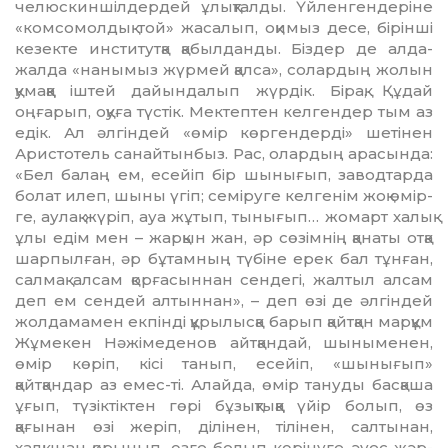
челюскиншілдердей ұлық­талды. Үйленгендеріне
«комсомол­дық той» жасалып, оқимыз десе, бірінші
кезекте институтқа қабыл­дан­ды. Біздер де алда-
жалда «нанымыз жүрмей қалса», солардың жолын
қумаққа іштей дайындалып жүрдік. Бірақ, Құдай
оңғарып, оқуға түстік. Мектептен келгендер тым аз
едік. Ал әлгіндей «өмір көргендерді» шетінен
Аристотель санайтынбыз. Рас, олар­дың арасында:
«Бел балаң ем, есейіп бір шынығып, заводтарда
болат илеп, шы­ны үгіп; семіруге келгенім жоқ өмір­
ге, аулақ жүріп, ауа жұтып, ты­ны­ғып… жомарт халық
ұлы едім мен – жарқын жан, әр сөзімнің қанаты отқа
шарпылған, әр бұтамның түбіне ерек бал тұнған,
салмақ алсам қорға­сын­нан сендегі, жалтыл алсам
деп ем сен­дей алтыннан», – деп өзі де әлгін­дей
жолдамамен екпінді құрылысқа барып қайтқан марқұм
Жұмекен Нәжімеденов айтқандай, шыныменен,
өмір көріп, кісі танып, есейіп, «шы­нығып»
қайтқандар аз емес-ті. Алайда, өмір тануды басқаша
ұғып, түзіктіктен гөрі бұзықтыққа үйір бо­лып, өз
қағынан өзі жеріп, ділінен, ті­лінен, салтынан,
халқынан қоры­нып, өзге болып көрінуге әуес жәр­