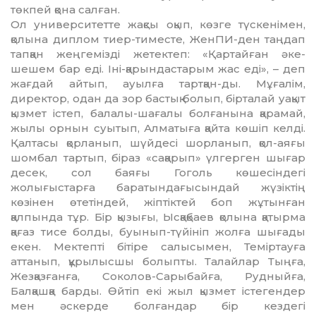
төкпей қона сал­ған.
Ол университетте жақсы оқып, көзге түскенімен,
қолына диплом тиер-тиместе, ЖенПИ-ден таңдап
тап­қан жеңгемізді жетектеп: «Қар­тай­ған әке-
шешем бар еді. Іні-қарын­дастарым жас еді», – деп
жағдай айтып, ауылға тартқан-ды. Мұғалім,
директор, одан да зор бастық болып, бірта­лай уақыт
қызмет істеп, балалы-ша­ғалы болғанына қарамай,
жылы ор­нын суытып, Алматыға қайта кө­шіп келді.
Қалтасы қорланып, шүй­десі шорланып, қол-аяғы
шомбал тартып, біраз «сақарып» үлгерген шы­ғар
десек, сол баяғы Гоголь көше­сіндегі
жолығыстарға баратындағы­сындай жүзіктің
көзінен өтетіндей, жіп­тіктей боп жұтынған
қалпында тұр. Бір қызығы, Ысқақбаев қолына қа­тырма
қағаз тисе болды, буынып-түйініп жолға шығады
екен. Мектепті бі­тіре салысымен, Теміртауға
аттанып, құрылысшы болыпты. Талайлар Тыңға,
Жезқазғанға, Соколов-Са­рыбайға, Рудныйға,
Балқашқа бар­ды. Өйтіп екі жыл қызмет іс­те­гендер
мен әскерде болғандар бір кез­дегі