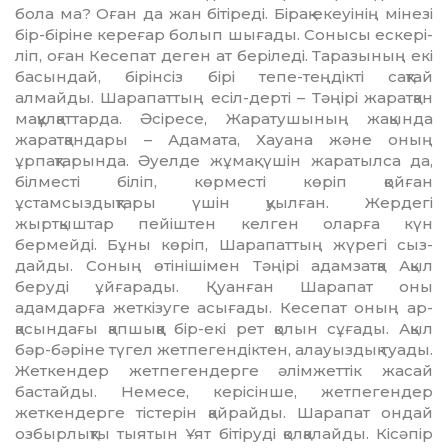
бола ма? Оған да жан бітіреді. Бірақ екеуінің мінезі
бір-біріне ке­ре­ғар болып шығады. Сонысы ес­кері­
ліп, оған Кесепат деген ат беріледі. Таразының екі
басындай, бірінсіз бірі тепе-теңдікті сақтай
алмайды. Шарапаттың есіл-дерті – Тәңірі жа­ратқан
мақұлқаттарда. Әсіресе, Жаратушының жақында
жаратқан­дары – Адамата, Хауана және оның
ұрпақтарында. Әуелде жұмақ үшін жаратылса да,
білместі біліп, көрместі көріп қойған
ұстамсыздықтары үшін қуылған. Жердегі
жыртқыштар пейіш­тен келген оларға күн
бермейді. Бұ­ны көріп, Шарапаттың жүрегі сыз­
дайды. Соның өтінішімен Тәңірі адам­затқа Ақыл
беруді ұйғарады. Қуан­ған Шарапат оны
адамдарға жет­кізуге асығады. Кесепат оның ар­
қасындағы қапшыққа бір-екі рет қо­лын сұғады. Ақыл
бәр-бәріне тү­гел жетпегендіктен, алауыздық туады.
Жеткендер жетпегендерге әлім­жеттік жасай
бастайды. Немесе, ке­рі­сінше, жетпегендер
жеткендерге тістерін қайрайды. Шарапат ондай
озбырлықты тыятын Ұят бітіруді қол­­қалайды. Кісәпір