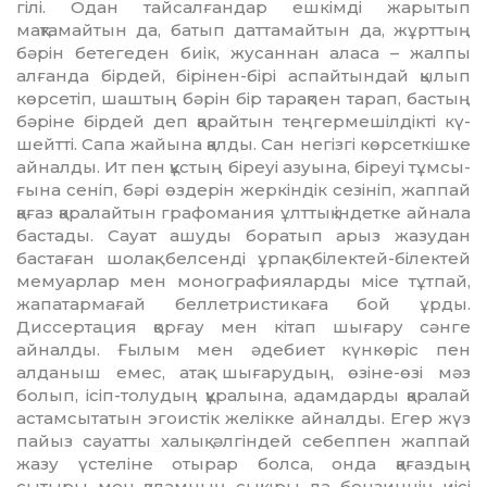
гілі. Одан тайсалғандар ешкімді жарытып
мақтамайтын да, батып даттамайтын да, жұрттың
бәрін бетегеден биік, жу­саннан аласа – жалпы
алғанда бір­дей, бірінен-бірі аспайтындай қы­лып
көрсетіп, шаштың бәрін бір тарақ­пен тарап, бастың
бәріне бірдей деп қарайтын теңгермешілдікті кү­
шейтті. Сапа жайына қалды. Сан не­гіз­гі көрсеткішке
айналды. Ит пен құс­тың біреуі азуына, біреуі тұм­сы­
ғына сеніп, бәрі өздерін жеркіндік сезініп, жаппай
қағаз қаралайтын гра­фомания ұлттық індетке айнала
бас­тады. Сауат ашуды боратып арыз жазу­дан
бастаған шолақ белсенді ұр­пақ білектей-білектей
мемуарлар мен монографияларды місе тұтпай,
жапатармағай беллетристикаға бой ұрды.
Диссертация қорғау мен кітап шығару сәнге
айналды. Ғылым мен әдебиет күнкөріс пен
алданыш емес, атақ шығарудың, өзіне-өзі мәз
болып, ісіп-толудың құралына, адам­дар­ды қаралай
астамсытатын эгоис­тік желікке айналды. Егер жүз
пайыз сауатты халық әлгіндей себеппен жап­пай
жазу үстеліне отырар болса, он­да қағаздың
сытыры мен қаламның сы­қыры да бензиннің иісі