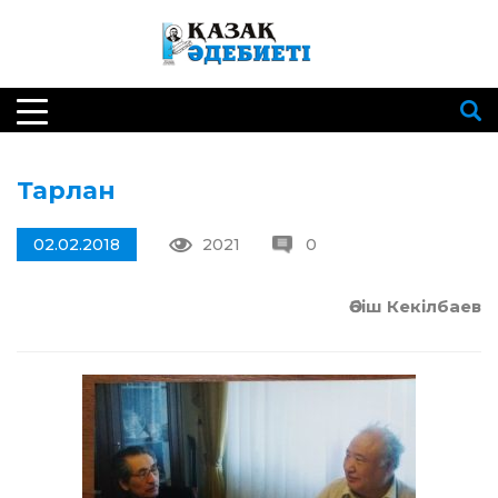
Тарлан
02.02.2018
2021
0
Әбіш Кекілбаев