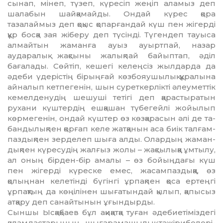
сынап, мі­­неп, түзеп, күресіп жеңіп аламыз деп
шалабын шайқамайды. Ондай кү­­рес қора
тазалаймыз деп қоқыс қо­­­пар­ғандай күш пен жігерді
құр бос­қа зая жіберу деп түсінді. Түгендеп тауыса
алмайтын жаманға ауыз ауыртпай, назар
аударалық жақсыны жалықпай байыптап, әділ
бағалады. Сөйтіп, кешегі келеңсіз жылдарда да
әд­е­би үдерістің бірыңғай көзбояу­шы­лық құралына
айналып кетпе­ге­нін, шын суреткерлікті әлеуметтік
ке­­мелде­ну­дің шешуші тетігі деп қа­рас­тыратын
рухани күштердің еш­қа­шан түбегейлі жойылып
көрмегенін, ондай күштер өз көзқарасын әлі де та­
бандылықпен қорғап келе жат­қа­нын аса биік тал­ғам­
паздықпен зерде­леп шыға алды. Олардың жам­ан­
дықпен күресудің жалғыз жолы – жақсылыққа ұмтылу,
ал оның бірден-бір амалы – өз бойың­дағы күш
пен жігерді күреске емес, жасампаздыққа, өз
қолыңнан келетінді бүгінгі ұрпақпен қоса ер­теңгі
ұрпақтың да көңілінен шыға­тындай қылып, қапысыз
атқару деп санайтынын ұғындырды.
Сыншы Ысқақбаев бұл ақиқатқа туған әдебиетіміздегі
қаламдастары­ның шығарамашылық тәжірибелері­