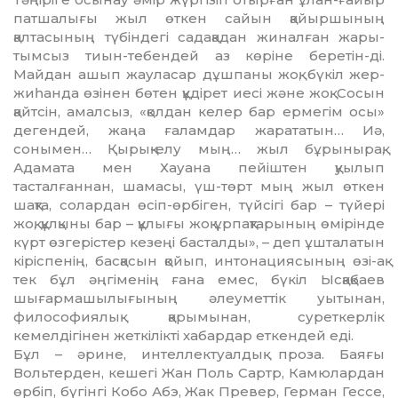
патшалығы жыл өткен сайын қайыршының
қалтасының тү­біндегі садақадан жиналған жары­
тым­сыз тиын-тебендей аз көріне б­е­ретін-ді.
Майдан ашып жауласар дұш­паны жоқ, бүкіл жер-
жиһанда өзінен бөтен құдірет иесі және жоқ. Сосын
қайтсін, амалсыз, «қолдан ке­лер бар ермегім осы»
дегендей, жаңа ғаламдар жарататын… Иә,
сонымен… Қырық-елу мың… жыл бұры­нырақ,
Адамата мен Хауана пейіштен қуылып
тасталғаннан, ша­масы, үш-төрт мың жыл өткен
шақта, со­лардан өсіп-өрбіген, түйсігі бар – түйері
жоқ, құлқыны бар – құ­лығы жоқ ұрпақтарының өмірінде
күрт өзгерістер кезеңі басталды», – деп ұш­талатын
кіріспенің, басқасын қойып, интонациясының өзі-ақ
тек бұл әңгіменің ғана емес, бүкіл Ысқақ­баев
шығармашылығының әлеумет­тік уытынан,
философиялық қары­мы­нан, суреткерлік
кемелдігінен жет­кілікті хабардар еткендей еді.
Бұл – әрине, интеллектуалдық про­за. Баяғы
Вольтерден, кешегі Жан Поль Сартр, Камюлардан
өрбіп, бү­гінгі Кобо Абэ, Жак Превер, Герман Гессе,