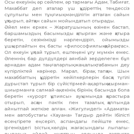
Осы екеуінің әр сөйлем, әр тармағы Адам, Табиғат,
Ма­хаббат деп аталар үш құдіреттің тең­дессіз
сұлулығы мен тұңғиық мән­ділігін аттаған сайын
ұқтырып, айт­қан сайын мойындатып отырады.
Әйел мен еркек – Жаратушының өзінен бастап,
баршамыздың басы­мыз­ды қатырған және қатыра
бере­тін, сезімімізді нәрлендіріп, ойымыз­ды
ұшқырлайтын ең басты «фи­­лософия­лық қайрақ тас».
Ол екеуін ұқпай тұрып, ештеңені ұғу мүмкін емес.
Әлемнің бар дүлдүлдері аянбай зерделеген бұл
арнадан адам таңғаларлық жаңалық табамын деу
күпірліктей көрінер. Марал, бірақ, тапқан. Шын
махаббаттың құдіретін кейіпкерлерін бас­қа түгілі
дұрыстап тұрып бір сүйіс­тірмей-ақ, артық қиырман-
шиырманға салмай-ақ, екінің бірінің ба­сында бола
беретін «курорт құпия­сы» ауқымында қарастыра
отырып, асқан пәктік пен тазалық қалпында
айнытпай жеткізе алған. «Жигу­ли­дегі» «Адамата»
мен автобустағы «Хауана» Тағдыр дейтін Ібілісті
есең­гіре­те еңсеріп, аспандағы пейіште емес,
іргеміздегі Ыстық көлдің жа­ғасындағы лыпалы-
лыпасыз айдай жұрттың алдында талтүсте