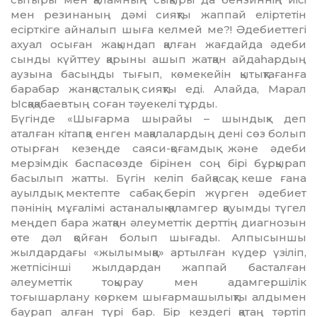
мен ре­зинаның дәмі сияқты жаппай елір­тетін
есірткіге айналып шыға келмей ме?! Әдебиеттегі
ахуал осыған жа­қын­дап қалған жағдайда әдеби
сынды күйттеу қарыны ашып жатқан ай­даһардың
аузына басыңды тығып, кө­мекейін қытықтағанға
барабар жан­қасталық сияқты еді. Алайда, Марал
Ысқақабаевтың соған тәуекелі тұрды.
Бүгінде «Шығарма шырайы – шын­дық» деп
аталған кітапқа енген мақалалардың дені сөз болып
отыр­ған кезеңде саяси-қоғамдық және әде­­би
мерзімдік баспасөзде бірінен соң бірі бұрқырап
басылып жатты. Бү­гін келіп байқасақ, кеше ғана
ауыл­дық мектепте сабақ беріп жүрген әде­биет
пәнінің мұғалімі астаналық қа­ламгер қауымды түгел
меңдеп бара жат­қан әлеуметтік дерттің диагнозын
өте дәл қойған болып шығады. Алпысыншы
жылдардағы «жылы­мық­қа» артылған күдер үзіліп,
жетпі­сінші жылдардан жаппай басталған
әлеуметтік тоқырау мен адамгершілік
тоғышарлану көркем шығармашы­лық­ты алдымен
баурап алған түрі бар. Бір кездегі қатаң тәртіп