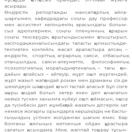
асырады.
Өндірістік репортажды ман­сап­қор­лық айла-
шарғымен, ка­фед­ра­дағы соңғы дау профессор
мен ассис­тент келіншектің ара­сын­дағы бо­­лым­­
сыз адюльтермен, соңғы пле­нум­­ның қа­рарын
соңғы тексеру­дің қоры­тын­дысымен қотыштырып,
кәсіподақ жиналысындағы таласты қылмыстық де­
тективтен коктейль жа­сап аралас­тыра алсаң –
өндірістік, спорттық, аг­рарлық, саяси, отба­сы­лық,
отан­шыл­дық, саяси-әлеуметтік, фило­со­фия­лық,
психологиялық, мораль­дық-этикалық – тағы қан­
дайын қа­лайсыз – әйтеуір, жұрт оқып жүр­гендей,
жұрт жазып жат­қан­дай роман мен драманы сіз де
ше­кілдеуік шақ­қандай қағып тастай аласыз! Бұл сізге
ақыры қандай болып кетер екен деп қиналатын
көзіңіз түс­кен ха­ным­ға күйеуі оқып қой­ма­сын, оқыса
да түсінбесін деп жұмбақ­тай жазатын діл­герлік хат
немесе жоғарғы орын­дар­ға көршіңіздің не басты­
ғы­ңыздың үстінен жолданған шағым емес. Бар
бол­ғаны қиялыңыз жеткенше ойдан құрастыра
салатын қисын­дама. Мі­не, жаппай тоқырау тұсын­