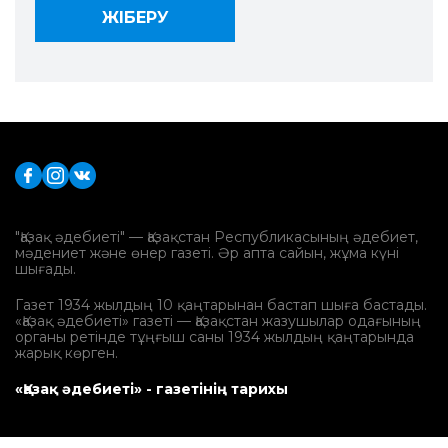
"Қазақ әдебиеті" — Қазақстан Республикасының әдебиет,
мәдениет және өнер газеті. Әр апта сайын, жұма күні
шығады.
Газет 1934 жылдың 10 қаңтарынан бастап шыға бастады.
«Қазақ әдебиеті» газеті — Қазақстан жазушылар одағының
органы ретінде тұңғыш саны 1934 жылдың қаңтарында
жарық көрген.
«Қазақ әдебиеті» - газетінің тарихы