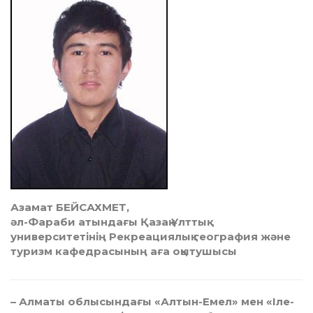
Азамат БЕЙСАХМЕТ,
әл-Фараби атындағы Қазақ Ұлттық
университетінің Рекреациялық география және
туризм кафедрасының аға оқытушысы
– Алматы облысындағы «Алтын-Емел» мен «Іле-