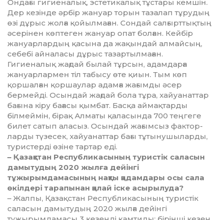
Ондағы гигиеналық, эстети­калық тұстары кемшін.
Дер кезінде әрбір жануар торын тазалап тұрудың
өзі дұрыс жолға қойылмаған. Сондай салғырттық­тың
әсерінен көптеген жануар опат бол­ған. Кейбір
жануарлардың қасына да жақындай алмайсың,
себебі айналасы дұрыс тазартылма­ған.
Гигиеналық жағдай былай тұрсын, адамдарға
жануарлармен тіл табысу өте қиын. Тым көп
қоршалған қоршаулар адамға жағымды әсер
бермейді. Осындай жағдай бола тұра, хайуанаттар
бағына кіру бағасы қымбат. Басқа аймақтарды
білмеймін, бірақ Алматы қаласында 700 теңгеге
билет са­тып аласыз. Осындай жағымсыз фактор­
лар­ды түзесек, хайуанаттар бағы тұтыну­шыларды,
туристерді өзіне тартар еді.
– Қазақстан Республикасының туристік саласын
дамытудың 2020 жылға дейінгі
тұжырымдамасының нақты қадамдары осы сала
өкілдері тарапынан қалай іске асы­рылуда?
– Жалпы, Қазақстан Республикасының туристік
саласын дамытудың 2020 жылға дейінгі
тұжырымдамасы 3 кезеңді қам­тиды: бірінші кезең