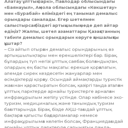
Алатау ұлттық паркі», Павлодар облысындағы
«Баянауыл», Ақмола облы­сындағы «Көкшетау»
мен «Бурабай» еліміз­дегі ең танымал демалыс
орындары сана­лады. Егер шетелмен
салыстырсақ біздегі артықшылық неде деп айтар
едіңіз? Жалпы, шетел азаматтары Қазақстанның
табиғи демалыс орындарын көруге қаншалықты
құштар?
– Сіз айтып отырған демалыс орын­дары­ның өз
артықшылықтары мен ерек­шеліктері бар. Бірақ,
бұлардың түп негізі ұлттық саябақ болғандықтан,
олардың ең басты мақсаты: ерекше қорғалатын,
әл­ем­де сирек кездесетін жануарлар мен
өсімдіктерді қорғау. Осындай аймақтарды туристік
жағынан қарастыратын болсақ, қазіргі таңда аталған
ұлттық парктерде арнайы туристерге арналған
инфрақұры­лым жетілу үстінде. Олар көбінесе эко­
туризм, медициналық және танымдық туризм
бағыттарында. Бірақ, бізде АҚШ-тағыдай ұлттық
бақтарға қатысты бағдар­ламалар немесе
инфрақұрылымға келетін болсақ, Франциядағыдай
арнайы ұлттық парктерде салынатын панда-