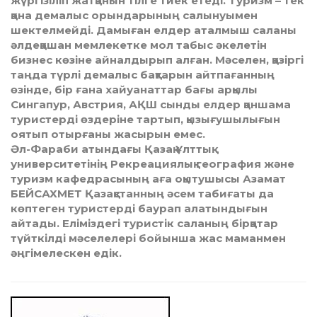
жүргізіліп жатқанын тілге тиек етеді. Туризм – тек
қана демалыс орындарының салынуымен
шектелмейді. Дамыған елдер аталмыш саланы
әлдеқашан мемлекетке мол табыс әкелетін
бизнес көзіне айналдырып алған. Мәселен, қазіргі
таңда түрлі демалыс бақтарын айтпағанның
өзінде, бір ғана хайуанаттар бағы арқылы
Сингапур, Австрия, АҚШ сынды елдер қаншама
туристерді өздеріне тартып, қызығушылығын
оятып отырғаны жасырын емес.
Әл-Фараби атындағы Қазақ Ұлттық
университетінің Рекреациялық география және
туризм кафедрасының аға оқытушысы Азамат
БЕЙСАХМЕТ Қазақстанның әсем табиғаты да
көптеген туристерді баурап алатындығын
айтады. Еліміздегі туристік саланың бірқатар
түйткілді мәселелері бойынша жас маманмен
әңгімелескен едік.