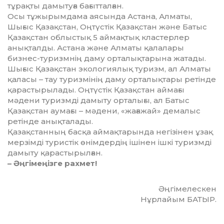
тұрақты дамытуға бағыт­талған.
Осы тұжырымдама аясында Астана, Алматы,
Шығыс Қазақстан, Оңтүстік Қазақстан және Батыс
Қазақстан облыс­тық 5 аймақтық кластерлер
анықталды. Астана және Алматы қалалары
бизнес-туризмнің даму орталықтарына жатады.
Шығыс Қазақстан экологиялық туризм, ал Алматы
қаласы – тау туризмінің даму орталықтары ретінде
қарастырылады. Оңтүстік Қазақстан аймағы
мәдени туризмді дамыту орталығы, ал Батыс
Қазақстан аумағы – мәдени, «жағажай» демалыс
ретінде анықталады.
Қазақстанның басқа аймақтарында негізінен ұзақ
мерзімді туристік өнім­дердің ішінен ішкі туризмді
дамыту қарастырылған.
– Әңгімеңізге рахмет!
Әңгімелескен
Нұрлайым БАТЫР.