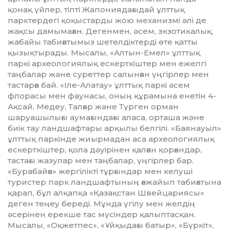
қонақ үйлер, тіпті Жапониядағыдай ұлттық
парктердегі қоқыстарды жою механизмі әлі де
жақсы дамымаған. Дегенмен, әсем, экзотикалық,
жабайы табиғатымыз шетелдіктерді өте қатты
қызықтырады. Мысалы, «Алтын-Ем­ел» ұлттық
паркі археологиялық ес­керт­кіштер мен ежелгі
таңбалар және суреттер салынған үңгірлер мен
тастарға бай. «Іле-Алатау» ұлттық паркі әсем
флорасы мен фаунасы, оның құрамына енетін 4-
Ақсай, Медеу, Талғар және Түрген орман
шаруашылығы аумағындағы аласа, орташа және
биік тау ландшафтары арқылы белгілі. «Баянауыл»
ұлттық паркінде жиырмадан аса археологиялық
ескерткіштер, қола дәуірінен қалған қорғандар,
тастағы жазулар мен таңбалар, үңгірлер бар.
«Бурабайға» жергілікті тұрғындар мен келуші
туристер парк ландшафтының ғажайып табиғатына
қарап, бұл алқапқа «Қазақстан Швей­цариясы»
деген теңеу береді. Мұнда үгілу мен желдің
әсерінен ерекше тас мүсіндер қалыптасқан.
Мысалы, «Оқжет­пес», «Ұйқыдағы батыр», «Бүркіт»,