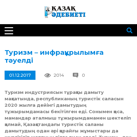
Туризм – инфрақұрылымға
тәуелді
01.12.2017
2014
0
Туризм индустриясын тұрақты дамыту
мақсатында, республиканың туристік саласын
2020 жылға дейінгі дамытудың
тұжырымдамасы бекітілген еді. Сонымен қоса,
мамандар аталмыш тұжырымдамамен шектеліп
қалмай, Қазақстандағы туристік саланы
дамытудың одан әрі қарайғы жұмыстары да