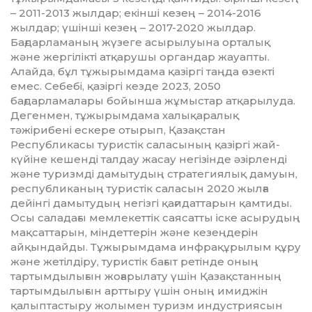
– 2011-2013 жылдар; екінші кезең – 2014-2016
жылдар; үшінші кезең – 2017-2020 жылдар.
Бағдарламаның жүзеге асырылуына орталық
және жергілікті атқарушы органдар жауапты.
Алайда, бұл тұжырымдама қазіргі таңда өзекті
емес. Себебі, қазіргі кезде 2023, 2050
бағдарламалары бойынша жұмыстар атқарылуда.
Дегенмен, тұжырымдама халықаралық
тәжірибені ескере отырып, Қазақстан
Республикасы туристік саласының қазіргі жай-
күйіне кешенді талдау жасау негізінде әзірленді
және туризмді дамытудың стратегиялық дамуын,
республиканың туристік саласын 2020 жылға
дейінгі да­мытудың негізгі қағидаттарын қамтиды.
Осы саладағы мемлекеттік саясатты іске асырудың
мақсаттарын, міндеттерін және кезеңдерін
айқындайды. Тұжырымдама инфрақұрылым құру
және жетілдіру, туристік бағыт ретінде оның
тартым­дылығын жоғарылату үшін Қазақстанның
тартымдылығын арттыру үшін оның имиджін
қалыптастыру жолымен туризм индустриясын