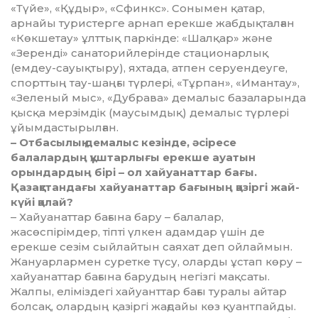
«Тү­йе», «Құдыр», «Сфинкс». Сонымен қатар,
арнайы туристерге арнап ерекше жабдық­талған
«Көкшетау» ұлттық паркінде: «Шал­қар» және
«Зеренді» санаторий­лерінде стационарлық
(емдеу-сауықтыру), яхтада, атпен серуендеуге,
спорттың тау-шаңғы түрлері, «Тұрпан», «Имантау»,
«Зеленый мыс», «Дубрава» демалыс ба­зала­рында
қысқа мерзімдік (маусымдық) демалыс түрлері
ұйымдастырылған.
– Отбасылық демалыс кезінде, әсіресе
балалардың құштарлығы ерекше ауатын
орындардың бірі – ол хайуанаттар бағы.
Қазақстандағы хайуанаттар бағының қазіргі жай-
күйі қалай?
– Хайуанаттар бағына бару – балалар,
жасөспірімдер, тіпті үлкен адамдар үшін де
ерекше сезім сыйлайтын саяхат деп ойлаймын.
Жануарлармен суретке түсу, оларды ұстап көру –
хайуанаттар бағына барудың негізгі мақсаты.
Жалпы, елі­міздегі хайуанттар бағы туралы айтар
болсақ, олардың қазіргі жағдайы көз қуан­т­пайды.