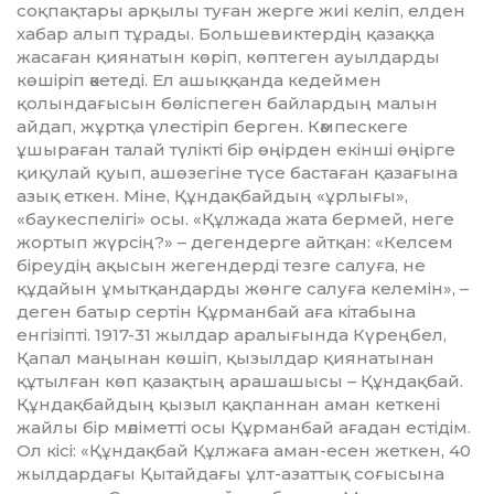
соқпақтары арқылы туған жерге жиі келіп, елден
хабар алып тұрады. Большевиктердің қазаққа
жасаған қиянатын көріп, көптеген ауыл­дар­ды
көшіріп әкетеді. Ел ашық­қанда кедеймен
қолындағысын бөліспеген байлардың малын
айдап, жұртқа үлестіріп берген. Кәм­пескеге
ұшыраған талай түлікті бір өңірден екінші өңірге
қиқулай қуып, ашөзегіне түсе бастаған қаза­ғына
азық еткен. Міне, Құндақ­байдың «ұрлығы»,
«баукеспелігі» осы. «Құлжада жата бермей, неге
жортып жүрсің?» – дегендерге айтқан: «Келсем
біреудің ақысын жегендерді тезге салуға, не
құдайын ұмытқандарды жөнге салуға ке­лемін», –
деген батыр сертін Құр­­манбай аға кітабына
енгізіпті. 1917-31 жылдар аралығында Күрең­­бел,
Қапал маңынан көшіп, қызылдар қиянатынан
құтылған көп қазақтың арашашысы – Құндақбай.
Құндақбайдың қызыл қақпаннан аман кеткені
жайлы бір мәліметті осы Құрманбай ағадан естідім.
Ол кісі: «Құндақбай Құл­жаға аман-есен жеткен, 40
жыл­дардағы Қытайдағы ұлт-азаттық соғысына