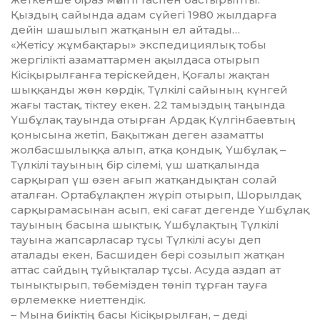
Қыздың сайында адам сүйегі 1980 жылдарға
дейін шашылып жатқанын ел айтады…
«Жетісу жұмбақтары» экс­пе­ди­ция­­лық тобы
жергілікті азамат­тар­мен ақылдаса отырып
Кісіқырыл­ғанға теріскейден, Қоғалы жақтан
шыққанды жөн көрдік, Түлкілі сайы­ның күнгей
жағы тастақ, тіктеу екен. 22 тамыздың таңында
Үшбұлақ тауында отырған Ардақ Күлгінбаевтың
қонысына жетіп, Бақытжан деген азаматты
жолбас­шылыққа алып, атқа қондық. Үш­бұлақ –
Түлкілі тауының бір сілемі, үш шатқалында
сарқырап үш өзен ағып жатқандықтан солай
аталған. Ортабұлақпен жүріп отырып, Шо­рыл­дақ
сарқырамасынан асып, екі сағат дегенде Үшбұлақ
тауының басына шықтық. Үшбұлақтың Түлкілі
тауына жапсарласар тұсы Түлкілі асуы деп
аталады екен, Басшиден бері созылып жатқан
аттас сайдың тұйықталар тұсы. Асуда аздап ат
тынықтырып, төбемізден төніп тұрған тауға
өрлемекке ниеттендік.
– Мына биіктің басы Кісіқы­рылған, – деді