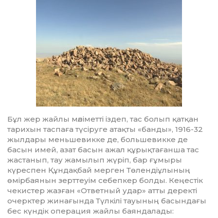
Бұл жер жайлы мәліметті іздеп, тас болып қатқан
тарихын таспаға түсіруге атақты «банды», 1916-32
жыл­дары меньшевикке де, больше­вик­ке де
басын имей, азат басын ажал құрықтағанша тас
жастанып, тау жамылып жүріп, бар ғұмыры
күреспен Құндақбай мерген Төлен­діұлының
өмірбаянын зерттеуім себепкер болды. Кеңестік
чекистер жазған «Ответный удар» атты де­ректі
очерктер жинағында Түлкілі тауының басындағы
бес күндік операция жайлы баяндалады: