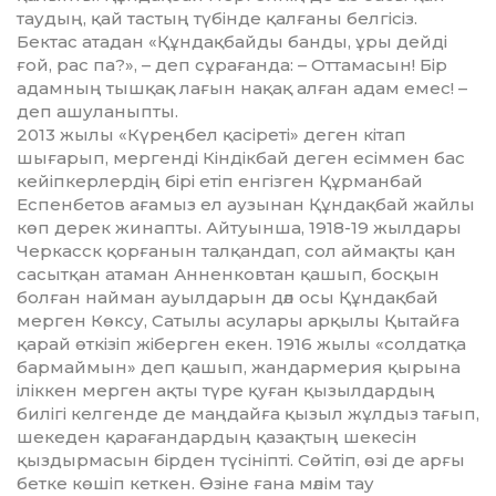
таудың, қай тастың түбінде қалғаны белгісіз.
Бектас атадан «Құндақбайды бан­ды, ұры дейді
ғой, рас па?», – деп сұрағанда: – Оттамасын! Бір
адам­ның тышқақ лағын нақақ алған адам емес! –
деп ашуланып­ты.
2013 жылы «Күреңбел қасіреті» деген кітап
шығарып, мергенді Кіндікбай деген есіммен бас
кейіп­керлердің бірі етіп енгізген Құрман­бай
Еспенбетов ағамыз ел аузынан Құндақбай жайлы
көп дерек жинапты. Айтуынша, 1918-19 жыл­дары
Черкасск қорғанын талқан­дап, сол аймақты қан
са­сыт­қан атаман Анненковтан қашып, бос­қын
болған найман ауылдарын дәл осы Құндақбай
мерген Көксу, Сатылы асулары арқылы Қытайға
қарай өткізіп жіберген екен. 1916 жылы «солдатқа
бармаймын» деп қашып, жандармерия қырына
іліккен мерген ақты түре қуған қызылдардың
билігі келгенде де маңдайға қызыл жұлдыз тағып,
шекеден қарағандардың қазақтың шекесін
қыздырмасын бірден түсініпті. Сөйтіп, өзі де арғы
бетке көшіп кеткен. Өзіне ғана мәлім тау