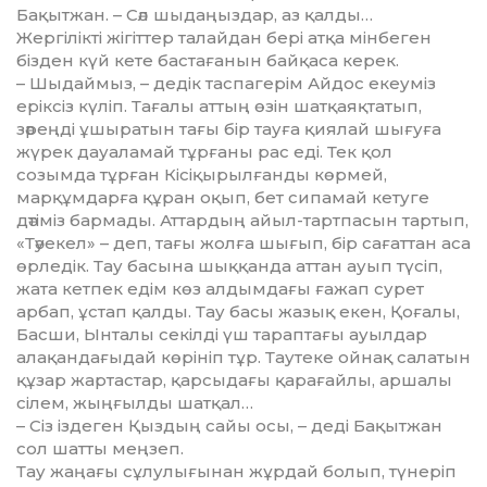
Бақытжан. – Сәл шыдаңыздар, аз қалды…
Жергілікті жігіттер талайдан бері атқа мінбеген
бізден күй кете бастағанын байқаса керек.
– Шыдаймыз, – дедік таспаге­рім Айдос екеуміз
еріксіз күліп. Тағалы аттың өзін шатқаяқтатып,
зәреңді ұшыратын тағы бір тауға қия­лай шығуға
жүрек дауаламай тұрғаны рас еді. Тек қол
созымда тұрған Кісіқырылғанды көрмей,
марқұмдарға құран оқып, бет сипамай кетуге
дәтіміз бармады. Аттардың айыл-тартпасын тартып,
«Тәуекел» – деп, тағы жолға шы­ғып, бір сағаттан аса
өрледік. Тау басына шыққанда аттан ауып түсіп,
жата кетпек едім көз ал­дым­дағы ғажап сурет
арбап, ұстап қалды. Тау басы жазық екен, Қоғалы,
Басши, Ынталы секілді үш тараптағы ауылдар
алақандағыдай көрініп тұр. Таутеке ойнақ салатын
құзар жартастар, қарсыдағы қарағайлы, аршалы
сілем, жыңғыл­ды шатқал…
– Сіз іздеген Қыздың сайы осы, – деді Бақытжан
сол шатты меңзеп.
Тау жаңағы сұлулығынан жұр­дай болып, түнеріп