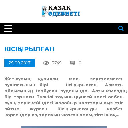
КІСІҚЫРЫЛҒАН
29.09.2017
3749
0
Жетісудың құпиясы мол, зерттелмеген
пұшпағының бірі – Кісіқырылған. Алматы
облысының, Кербұлақ ауданында. Алтынемелдің
бір тармағы Түлкілі тауының күнгейіндегі албан,
суан, теріскейіндегі жалайыр қарттары аңыз етіп
айтып жүрген Кісіқырылғанды көзбен
көргендер аз, тарихын жазған адам, тіпті жоқ…