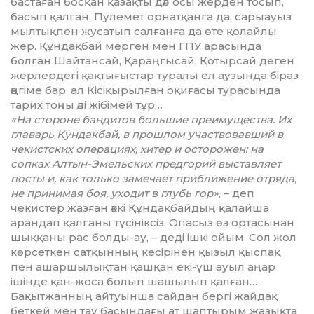
бастаған босқан қазақты дәл осы жерден тосып,
басып қалған. Пулемет орнатқанға да, сарыауыз
мылтықпен жусатып салғанға да өте қолайлы
жер. Құн­дақбай мерген мен ГПУ арасында
болған Шайтансай, Қараңғысай, Қотырсай деген
жерлердегі қақты­ғыстар туралы ел аузында біраз
әң­гіме бар, ал Кісіқырылған оқи­ғасы турасында
тарих тоңы әлі жібімей тұр…
«На стороне бандитов большие преимущества. Их
главарь Кундак­бай, в прошлом участвовавший в
чекистских операциях, хитер и осторожен: на
сопках Алтын-Эме­льс­ких предгорий выставляет
пос­ты и, как только замечает при­бли­жение отряда,
не принимая боя, уходит в глубь гор»
, – деп
чекистер жазған әккі Құндақбайдың қалай­ша
арандап қалғаны түсініксіз. Опа­сыз өз ортасынан
шыққаны рас болды-ау, – деді ішкі ойым. Сол жол
көрсеткен сатқынның кесі­рі­нен қызыл қыспақ
пен ашар­шы­лықтан қашқан екі-үш ауыл аңар
ішінде қан-жоса болып шашылып қалған…
Бақытжанның айтуынша сай­дан бергі жайдақ
беткей мен тау басындағы ат шаптырым жазықта