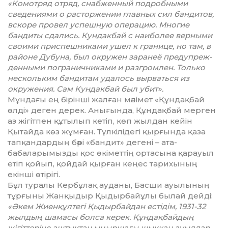
«Комотряд отряд, снабженный подробными
сведениями о растор­же­нии главных сил бандитов,
вс­коре провел успешную операцию. Многие
бандиты сдались. Кундак­бай с наиболее верными
своими приспе­ш­никами ушел к границе, но там, в
районе Дубуна, был окру­жен заранеё предупреж­
ден­ными пограничниками и разгром­лен. Только
нескольким бандитам удалось вырваться из
окружения. Сам Кундакбай был убит».
Мұндағы ең бірінші жалған мәлімет «Құндақбай
өлді» деген дерек. Анығында, Құндақбай мерген
аз жігітпен құтылып кетіп, көп жылдан кейін
Қытайда көз жұмған. Түлкілідегі қырғында қаза
тапқандардың бәрі «бандит» дегені – ата-
бабаларымызды қос өкіметтің ортасына қарауыл
етіп қойып, қойдай қырған кеңес тарихының
екінші өтірігі.
Бұл туралы Кербұлақ ауданы, Бас­ши ауылының
тұрғыны Жанқы­дыр Қыдырбайұлы былай дейді:
«Әкем Жиенқұлтегі Қыдыр­байдан естідім, 1931-32
жылдың шамасы болса керек. Құндақбайдың
жігіттеріне аштықтан ыңыр­шағы шыққан ауылдар