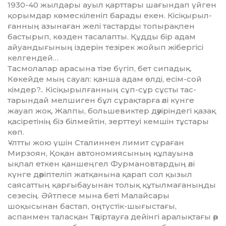
1930-40 жылдары ауыл қарт­тары шағындап үйген
қорымдар көмескіленіп барады екен. Кісіқы­рыл­
ғанның азынаған желі тастарды топырақпен
бастырып, көзден тасалапты. Құдды бір адам
айуан­ды­ғының іздерін тезірек жойып жібергісі
келгендей…
Тасмолалар арасына тізе бүгіп, бет сипадық.
Көкейде мың сауал: қанша адам өлді, есім-сой
кімдер?.. Кісіқырылғанның сұп-сұр сұсты тас­
тарындай мелшиген бұл сұрақ­тарға әлі күнге
жауап жоқ. Жалпы, большевиктер дәуіріндегі қазақ
қасіретінің біз білмейтін, зерттеуі кемшін тұстары
көп.
Ұлтты жою үшін Сталиннен лимит сұраған
Мирзоян, Қоқан автономиясының құлауына
ықпал еткен қаншеңгел Фурмановтардың әлі
күнге дәріптеліп жатқанына қарап сол қызыл
саясаттың қарғы­бауынан толық құтылмағаныңды
сезесің. Әйтпесе мына беті Малай­сары
шоқысынан бастап, оңтүстік-шығыстағы,
аспанмен таласқан Тәңіртауға дейінгі аралықтағы әр