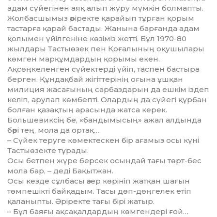
адам сүйегінен аяқ алып жүру мүм­кін болмапты.
Жолбасшымыз әрі­рек­те қарайып тұрған қорым
тас­тарға қарай бастады. Жанына барғанда адам
қолымен үйілгеніне көзіміз жетті. Бұл 1970-80
жылдары Тастыөзек пен Қоғалының оқу­шыла­ры
көмген марқұмдардың қорымы екен.
Ақсөңкеленген сүйек­терді үйіп, таспен бастыра
берген. Құндақбай жігіттерінің оғына ұшқан
милиция жасағының сарбаздарын да ешкім іздеп
келіп, арулап көмбепті. Олардың да сүйегі құрбан
болған қазақтың арасында жатса керек.
Большевиксің бе, «бандымысың» ажал алдында
бәрі тең, мола да ортақ…
– Сүйек теруге көмектескен бір ағамыз осы күні
Тастыөзекте тұрады.
Осы бетпен жүре берсек осындай тағы төрт-бес
мола бар, – деді Бақытжан.
Осы кезде сұлбасы әзер көрініп жатқан шағын
төмпешікті байқа­дым. Тасы дөп-дөңгелек етіп
қала­ныпты. Әріректе тағы бірі жатыр.
– Бұл баяғы ақсақалдардың көмгендері ғой…