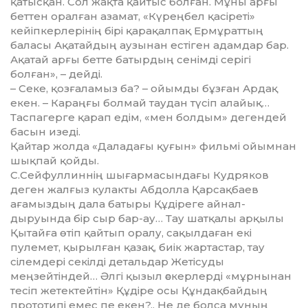
қатысқан. Сол жақта қайтыс болған. Мұны арғы
беттен оралған азамат, «Күреңбел қасіреті»
кейіпкерлерінің бірі қарақалпақ Ермұраттың
баласы Ақатайдың аузынан естіген адамдар бар.
Ақатай арғы бетте батырдың сенімді серігі
болған», – дейді.
– Секе, қозғаламыз ба? – ойым­ды бұзған Ардақ
екен. – Караңғы болмай таудан түсіп алайық…
Таспагерге қарап едім, «мен болдым» дегендей
басын изеді.
Қайтар жолда «Даладағы қу­ғын» фильмі ойымнан
шықпай қойды.
С.Сейфуллиннің шығармасын­дағы Кудряков
деген жалғыз ку­лакты Абдолла Қарсақбаев
ағамыз­дың дала батыры Құдіреге ай­нал­
дыруында бір сыр бар-ау… Тау шатқалы арқылы
Қытайға өтіп қайтып оралу, сақылдаған екі
пулемет, қырылған қазақ, биік жартастар, тау
сілемдері секілді детальдар Жетісуды
меңзейтіндей… Әлгі қызыл әскерлерді «мұрнынан
тесіп жетектейтін» Құдіре осы Құндақбайдың
прототипі емес пе екен?.. Не де болса мұның