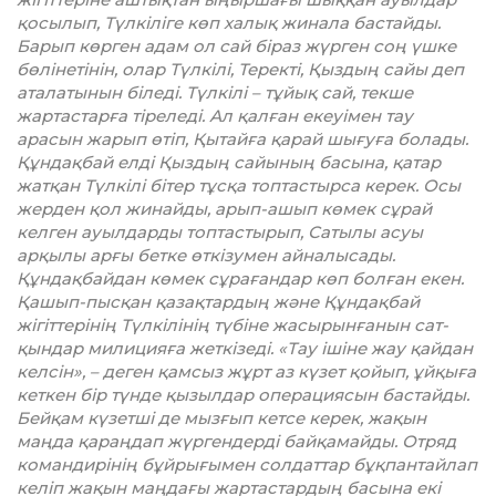
қосылып, Түлкіліге көп халық жинала бас­тайды.
Барып көрген адам ол сай біраз жүрген соң үшке
бөлінетінін, олар Түлкілі, Теректі, Қыздың сайы деп
ата­ла­тынын біледі. Түлкілі – тұйық сай, текше
жартастарға тіреледі. Ал қалған екеуімен тау
арасын жарып өтіп, Қытайға қарай шығуға болады.
Құндақбай елді Қыздың сайының басына, қатар
жатқан Түлкілі бітер тұсқа топтас­тырса керек. Осы
жерден қол жи­найды, арып-ашып көмек сұрай
келген ауылдарды топтастырып, Сатылы асуы
арқылы арғы бетке өткізумен айналысады.
Құндақбай­дан көмек сұрағандар көп болған екен.
Қашып-пысқан қазақтардың және Құндақ­бай
жігіттерінің Түл­кілі­нің түбіне жасырынғанын сат­
қындар мили­цияға жеткізеді. «Тау ішіне жау қайдан
келсін», – деген қамсыз жұрт аз күзет қойып, ұйқыға
кеткен бір түнде қызылдар опе­ра­ция­сын бас­тайды.
Бейқам күзетші де мызғып кетсе керек, жақын
маңда қараңдап жүргендерді бай­қамайды. Отряд
командирінің бұйрығымен солдаттар бұқпан­тай­лап
келіп жақын маңдағы жартас­тардың басына екі