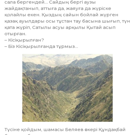
сала бергендей… Сайдың бергі аузы
жайдақтанып, аттыға да, жаяуға да жүріске
қолайлы екен. Қыздың сайын бойлай жүрген
қазақ ауылдары осы тұстан тау ба­сына шығып, түн
қата жүріп, Сатылы асуы арқылы Қытай асып
отырған.
– Кісіқырылған?
– Біз Кісіқырылғанда тұр­мыз…
Түсіне қойдым, шамасы Беляев әскері Құндақбай