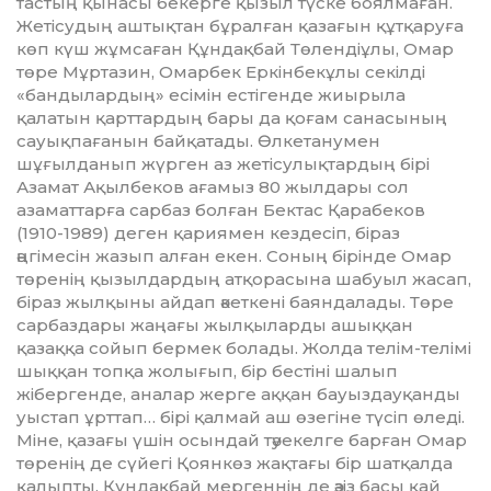
тастың қынасы бекерге қызыл түске боялмаған.
Жетісудың аш­тық­тан бұралған қазағын құтқаруға
көп күш жұмсаған Құндақбай Төлендіұлы, Омар
төре Мұртазин, Омарбек Еркінбекұлы секілді
«бандылардың» есімін естігенде жиырыла
қалатын қарттардың бары да қоғам санасының
сауық­па­ғанын байқатады. Өлкетанумен
шұғылданып жүрген аз жетісулық­тардың бірі
Азамат Ақылбеков ағамыз 80 жылдары сол
азаматтарға сарбаз болған Бектас Қарабеков
(1910-1989) деген қариямен кез­десіп, біраз
әңгімесін жазып алған екен. Соның бірінде Омар
төренің қызылдардың атқорасына шабуыл жасап,
біраз жылқыны айдап әкет­кені баяндалады. Төре
сарбаз­дары жаңағы жылқыларды ашық­қан
қазаққа сойып бермек болады. Жолда телім-телімі
шық­қан топқа жолығып, бір бестіні шалып
жібергенде, аналар жерге аққан бауыздауқанды
уыстап ұрттап… бірі қалмай аш өзегіне түсіп өледі.
Міне, қазағы үшін осындай тәуе­келге барған Омар
төренің де сүйегі Қоянкөз жақтағы бір шатқалда
қалыпты. Құндақбай мергеннің де әзіз басы қай