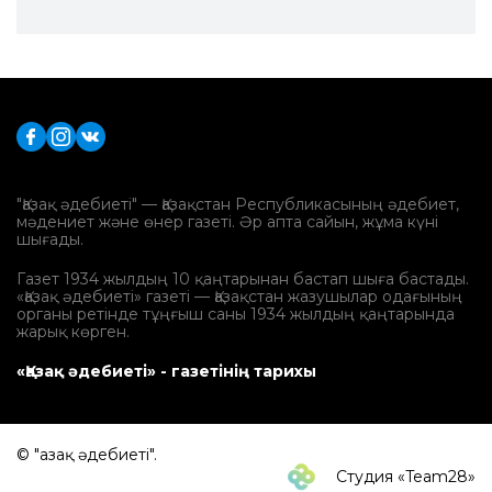
"Қазақ әдебиеті" — Қазақстан Республикасының әдебиет,
мәдениет және өнер газеті. Әр апта сайын, жұма күні
шығады.
Газет 1934 жылдың 10 қаңтарынан бастап шыға бастады.
«Қазақ әдебиеті» газеті — Қазақстан жазушылар одағының
органы ретінде тұңғыш саны 1934 жылдың қаңтарында
жарық көрген.
«Қазақ әдебиеті» - газетінің тарихы
© "Қазақ әдебиеті".
Студия «Team28»