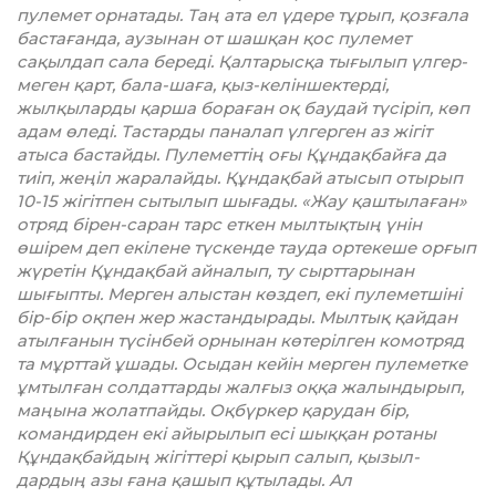
пулемет орна­тады. Таң ата ел үдере тұрып, қоз­­­ғала
бастағанда, аузынан от ­ша­шқан қос пулемет
сақылдап сала береді. Қалтарысқа тығылып үлгер­
меген қарт, бала-шаға, қыз-келін­шектерді,
жылқыларды қарша бораған оқ баудай түсіріп, көп
адам өледі. Тастарды паналап үлгерген аз жігіт
атыса бастайды. Пулеметтің оғы Құндақбайға да
тиіп, жеңіл жаралайды. Құндақбай атысып отырып
10-15 жігітпен сытылып шығады. «Жау қаштылаған»
отряд бірен-саран тарс еткен мылтықтың үнін
өшірем деп екілене түскенде тауда ортекеше орғып
жүретін Құн­дақбай айналып, ту сыртта­рынан
шығыпты. Мерген алыстан көздеп, екі пулеметшіні
бір-бір оқпен жер жастандырады. Мылтық қай­дан
атыл­ғанын түсінбей орнынан кө­теріл­ген комотряд
та мұрттай ұша­ды. Осыдан кейін мерген пуле­мет­ке
ұмтылған солдаттарды жал­ғыз оққа жалындырып,
маңына жолатпайды. Оқбүркер қарудан бір,
командирден екі айырылып есі шыққан ротаны
Құндақбайдың жігіттері қырып са­лып, қызыл­
дардың азы ғана қашып құтылады. Ал