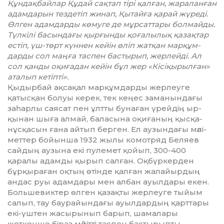
Құндақбайлар Құдай сақтап тірі қалған, жаралан­ған
адамдарын тездетіп жинап, Қытайға қарай жүреді.
Өлген адам­дарды көмуге де мұрсаттары болмайды.
Түлкілі басындағы қырғынды қоғалылық қазақтар
естіп, үш-төрт күннен кейін өліп жатқан марқұм­
дарды сол маңға таспен бастырып, жерлейді. Ал
сол қанды оқиғадан кейін бұл жер «Кісі­қырыл­ған»
аталып кетіпті».
Қыдырбай ақсақал марқұмдар­ды жерлеуге
қатысқан болуы керек, тек кеңес заманындағы
заһарлы саясат пен ұлтты бунаған үрейдің ыр­
қынан шыға алмай, баласына оқи­ғаның қысқа-
нұсқасын ғана айтып берген. Ел аузындағы мәлі­
меттер бойынша 1932 жылы комо­тряд Беляев
сайдың аузына екі пулемет қойып, 300-400
қаралы адамды қырып салған. Оқбүркерден
бұрқыраған оқтың өтінде қалған жалайырдың
андас руы адамдары мен албан ауылдары екен.
Боль­ше­виктер өлген қазақты жерлеуге тыйым
салып, тау баурайындағы ауыл­дардың қарттары
екі-үштен жасырынып барып, шамалары
жеткенше біраз мәйітті таспен бастырыпты.