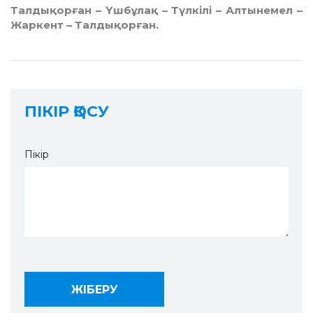
Талдықорған – Үшбұлақ – Түлкілі – Алтынемел –
Жаркент – Талдықорған.
ПІКІР ҚОСУ
Пікір