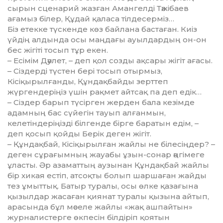
сырын сценарий жазған Амангелді Тәжі­баев
ағамыз білер, Құдай қаласа тілдесерміз…
Біз етекке түскенде көз байлана бастаған. Киіз
үйдің алдында осы маңдағы ауылдардың он-он
бес жігіті тосып тұр екен.
– Есімім Дәулет, – деп қол созды ақсары жігіт ағасы.
– Сіздерді түстен бері тосып отырмыз,
Кісіқырылғанды, Құндақбайды зерттеп
жүргендеріңіз үшін рақмет айтсақ па деп едік…
– Сіздер барып түсірген жерден бала кезімде
адамның бас сүйегін тауып алғанмын,
келетіндеріңізді білгенде бірге баратын едім, –
деп қосып қойды Берік деген жігіт.
– Құндақбай, Кісіқырылған жайлы не білесіңдер? –
деген сұрағымның жауабы ұзын-сонар әңгімеге
ұласты. Әр азаматтың аузынан Құндақбай жайлы
бір хикая естіп, атсоқты болып шаршаған жайды
тез ұмыттық. Батыр туралы, осы өлке қазағына
қызылдар жасаған қиянат туралы қызына айтып,
арасында бұл мәселе жайлы «жақ ашпайтын»
журналистерге өкпесін білдіріп қоятын