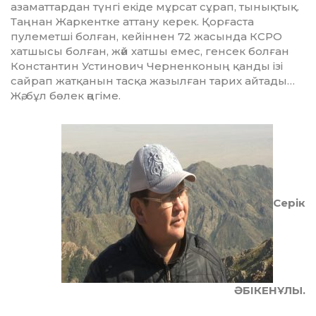
азаматтардан түнгі екіде мұрсат сұрап, тынықтық.
Таңнан Жаркентке аттану керек. Қорғаста
пулеметші болған, кейіннен 72 жасында КСРО
хатшысы болған, жәй хатшы емес, генсек болған
Константин Устинович Чернен­коның қанды ізі
сайрап жатқанын тасқа жазылған тарих айтады…
Жә, бұл бөлек әңгіме.
Серік
ӘБІКЕНҰЛЫ.