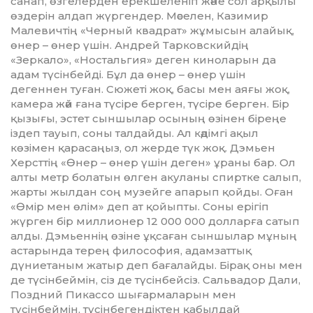
санап, өзгелерден ерекшеленіп және сол арқылы
өз­дерін алдап жүргендер. Мәселен, Ка­­зимир
Малевичтің «Черный квад­рат» жұмысын алайық,
өнер – өнер үшін. Андрей Тарковскийдің
«Зеркало», «Ностальгия» деген ки­ноларын да
адам түсінбейді. Бұл да өнер – өнер үшін
дегеннен ту­ған. Сюжеті жоқ, басы мен аяғы жоқ,
камера жәй ғана түсіре бер­ген, түсіре берген. Бір
қызығы, эс­тет сыншылар осының өзінен бі­реңе
іздеп тауып, соны талдайды. Ал кәдімгі ақыл
көзімен қара­саңыз, ол жерде түк жоқ. Дэмьен
Херсттің «Өнер – өнер үшін деген» ұраны бар. Ол
алты метр болатын өлген аку­ланы спиртке салып,
жарты жыл­дан соң музейге апарып қойды. Оған
«Өмір мен өлім» деп ат қойып­ты. Соны ерігіп
жүрген бір мил­лионер 12 000 000 долларға са­тып
алды. Дэмьеннің өзіне ұқса­ған сыншылар мұның
астарында терең философия, адамзаттық
дүниетаным жатыр деп бағалайды. Бірақ оны мен
де түсінбеймін, сіз де түсінбейсіз. Сальвадор Дали,
Поздний Пикассо шығармаларын мен
түсінбеймін, түсінбегендіктен қабылдай