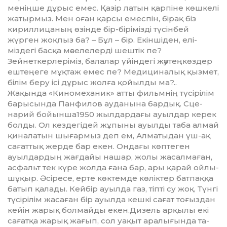
меніңше дұрыс емес. Қазір латын қарпіне көшкелі
жа­тырмыз. Мен оған қарсы емес­пін, бірақ біз
кириллицаның өзін­де бір-бірімізді түсінбей
жүрген жоқ­пыз ба? – Бұл – бір. Екіншіден, елі­
міздегі басқа мәселелерді шеш­тік пе?
Зейнеткерлеріміз, балалар үйін­дегі жәутеңкөздер
ештеңеге мұқ­таж емес пе? Медициналық қыз­мет,
білім беру ісі дұрыс жолға қойыл­ды ма?..
Жақында «Киномеханик» атты фильмнің түсірілім
барысында Пан­филов ауданына бардық. Сце­
нарий бойынша1950 жыл­дар­дағы ауылдар керек
болды. Ол кездегідей жұпыны ауылды таба алмай
қина­латын шығармыз деп ем, Алматы­дан үш-ақ
сағаттық жерде бар екен. Ондағы көптеген
ауылдардың жағдайы нашар, жолы жасалмаған,
асфальт тек күре жолда ғана бар, ары қарай ойлы-
шұқыр. Әсіресе, ерте көктемде көліктер батпаққа
батып қалады. Кейбір ауылда газ, тіпті су жоқ. Түнгі
түсірілім жаса­ған бір ауылда кешкі сағат тоғыздан
кейін жарық болмайды екен.Дизель арқылы екі
сағатқа жарық жа­ғып, сол уақыт аралығында та­