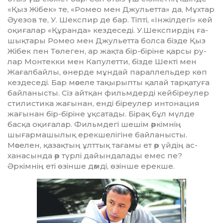
«Қыз Жібек» те, «Ро­мео мен Джульетта» да, Мұхтар
Әуе­зов те, У. Шекспир де бар. Тіп­ті, «Інжілдегі» кей
оқиғалар «Құ­ран­да» кездеседі. У.Шекспирдің ға­
шықтары Ромео мен Джульетта бол­са бізде Қыз
Жібек пен Төле­ген, ар жақта бір-біріне қарсы ру­
лар Монтекки мен Капулетти, біз­де Шекті мен
Жағалбайлы, өнер­де мұндай параллельдер көп
кез­деседі. Бар мәселе тақырыпты қа­лай тарқатуға
байланысты. Сіз айт­қан фильмдерді кейбіреулер
сти­листика жағынан, енді біреулер интонация
жағынан бір-біріне ұқсатады. Бірақ бұл мүлде
басқа оқи­ғалар. Фильмдегі шешім әр­кімнің
шығармашылық ерек­ше­лі­гіне байланысты.
Мәселен, қазақ­тың ұлттық тағамы ет әр үйдің ас­­
ханасында әр түрлі дайындалады емес пе?
Әркімнің еті өзінше дәм­ді, өзінше ерекше.