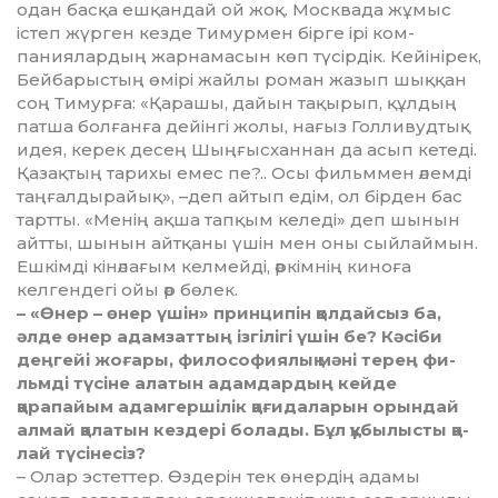
одан басқа ешқандай ой жоқ. Москвада жұмыс
істеп жүр­ген кезде Тимурмен бірге ірі ком­
паниялардың жарнамасын көп түсірдік. Кейінірек,
Бейба­рыс­тың өмірі жайлы роман жазып шыққан
соң Тимурға: «Қарашы, дайын тақырып, құлдың
патша болғанға дейінгі жо­лы, нағыз Голливудтық
идея, ке­рек десең Шыңғысханнан да асып кетеді.
Қазақтың тарихы емес пе?.. Осы фильммен әлемді
таң­ғалдырайық», –деп айтып едім, ол бірден бас
тартты. «Менің ақша тапқым келеді» деп шынын
айтты, шынын айтқаны үшін мен оны сыйлаймын.
Ешкімді кінәла­ғым келмейді, әркімнің киноға
келгендегі ойы әр бөлек.
– «Өнер – өнер үшін» принципін қол­дайсыз ба,
әлде өнер адамзаттың ізгілігі үшін бе? Кәсіби
деңгейі жо­ғары, философиялық мәні терең фи­
льмді түсіне алатын адамдардың кей­де
қарапайым адамгершілік қа­ғидаларын орындай
алмай қалатын кез­дері болады. Бұл құбылысты қа­
лай түсінесіз?
– Олар эстеттер. Өздерін тек өнер­дің адамы