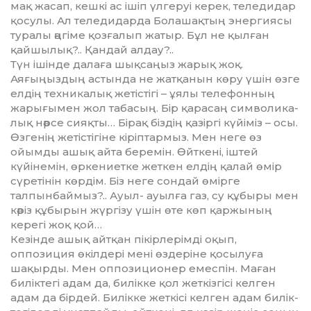
мақ жасап, кешкі ас ішіп үлгеруі керек, теледидар
қосулы. Ал теле­дидарда Болашақтың энергиясы
туралы әңгіме қозғалып жатыр. Бұл не қылған
қайшылық?.. Қан­дай алдау?..
Түн ішінде далаға шықсаңыз жарық жоқ.
Аяғыңыздың астында не жатқанын көру үшін өзге
елдің тех­никалық жетістігі – ұялы те­лефонның
жарығымен жол таба­сың. Бір қарасаң символика­
лық нәрсе сияқты… Бірақ біздің қазіргі күйіміз – осы.
Өзгенің жетістігіне кіріп­тармыз. Мен неге өз
ойымды ашық айта беремін. Өйткені, іш­тей
күйінемін, өркениетке жеткен елдің қалай өмір
сүретінін көрдім. Біз неге сондай өмірге
талпынбай­мыз?.. Ауыл- ауылға газ, су құбыры мен
кәріз құбырын жүргізу үшін өте көп қаржының
керегі жоқ қой…
Кезінде ашық айтқан пікір­ле­рімді оқып,
оппозиция өкілдері ме­ні өздеріне қосылуға
шақырды. Мен оппозиционер емеспін. Ма­ған
биліктегі адам да, билікке қол жеткізгісі келген
адам да бірдей. Би­лікке жеткісі келген адам би­лік­