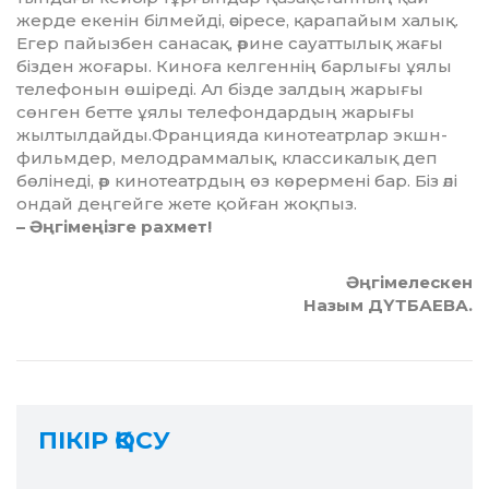
жерде екенін біл­мей­ді, әсіресе, қарапайым халық.
Егер пайызбен санасақ, әрине сауат­ты­лық жағы
бізден жоғары. Киноға келгеннің барлығы ұялы
телефо­нын өшіреді. Ал бізде залдың жа­рығы
сөнген бетте ұялы теле­фон­дар­дың жарығы
жылтыл­дайды.Фран­цияда кинотеатрлар экшн-
фи­льмдер, мелодраммалық, клас­сикалық деп
бөлінеді, әр кино­теат­рдың өз көрермені бар. Біз әлі
он­дай деңгейге жете қойған жоқ­пыз.
– Әңгімеңізге рахмет!
Әңгімелескен
Назым ДҮТБАЕВА.
ПІКІР ҚОСУ