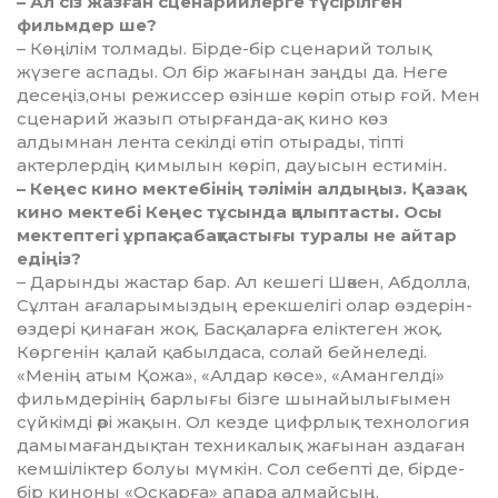
– Ал сіз жазған сценарийлерге түсірілген
фильмдер ше?
– Көңілім толмады. Бірде-бір сце­нарий толық
жүзеге аспады. Ол бір жағынан заңды да. Неге
де­сеңіз,оны режиссер өзінше көріп отыр ғой. Мен
сценарий жазып отырғанда-ақ кино көз
алдымнан лента секілді өтіп отырады, тіпті
актерлердің қимылын көріп, дауы­сын естимін.
– Кеңес кино мектебінің тәлімін ал­дыңыз. Қазақ
кино мектебі Кеңес тұ­сында қалыптасты. Осы
мек­теп­тегі ұрпақ сабақтастығы туралы не айтар
едіңіз?
– Дарынды жастар бар. Ал ке­ше­гі Шәкен, Абдолла,
Сұлтан аға­­лары­мыздың ерекшелігі олар өз­де­­рін-
өздері қинаған жоқ. Бас­­­­қа­ларға еліктеген жоқ.
Көр­ге­нін қалай қабылдаса, солай бей­не­леді.
«Менің атым Қожа», «Алдар көсе», «Амангелді»
фильмдерінің бар­лығы бізге шынайылығымен
сүй­кімді әрі жақын. Ол кезде цифрлық технология
дамыма­ған­дықтан техникалық жағынан аз­даған
кемшіліктер болуы мүмкін. Сол себепті де, бірде-
бір киноны «Ос­карға» апара алмайсың.