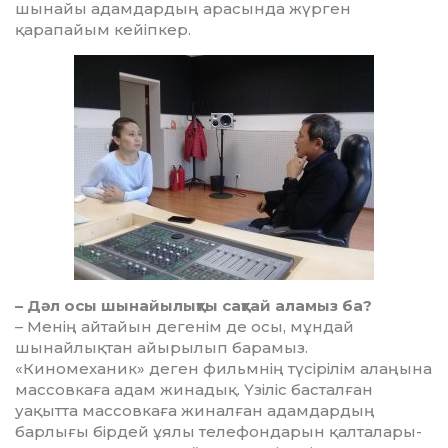
шынайы адамдардың арасында жүрген
қарапайым кейіпкер.
– Дәл осы шынайылықты сақтай аламыз ба?
– Менің айтайын дегенім де осы, мұндай
шынайлықтан айы­ры­лып барамыз.
«Киномеханик» де­ген фильмнің түсірілім алаңына
мас­совкаға адам жинадық. Үзіліс бас­талған
уақытта массовкаға жи­нал­ған адамдардың
барлығы бір­дей ұялы телефондарын қалта­лары­