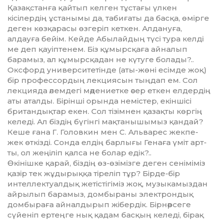
Қа­зақ­станға қайтып келген тұстағы үл­кен
кісілердің ұстанымы да, та­би­ғаты да басқа, өмірге
деген көз­­­­қарасы өз­геріп кеткен. Алдануға,
алдауға бейім. Кейде Абылайдың түсі тура кел­ді
ме деп қауіптенем. Біз құ­мырсқаға айналып
барамыз, ал құ­мырсқадан не күтуге болады?..
Оксфорд уни­верситетінде (аты-жөні есімде жоқ)
бір профессордың лекциясын тыңдап ем. Сол
лекцияда әлемдегі мә­дениетке әсер еткен елдердің
аты аталды. Бірінші орында неміс­тер, екіншісі
британдықтар екен. Сол тізімнен қазақты көргің
келе­ді. Ал біздің бүгінгі мақтаны­шы­мыз қандай?
Кеше ғана Г. Головкин мен С. Альварес жекпе-
жек өткізді. Сонда елдің барлығы Генаға үміт арт­
ты, ол жеңіліп қалса не болар едік?..
Өкінішке қарай, біздің өз-өзі­міз­ге деген сеніміміз
қазір тек жұ­­дырыққа тіреліп тұр? Бірде-бір
интеллектуалдық жетістігіміз жоқ, музыкамыздан
айрылып барамыз, домбыраны электрондық
домбы­ра­ға айналдырып жібердік. Бір­нәр­сеге
сүйеніп ертеңге нық қадам бас­қың келеді, бірақ