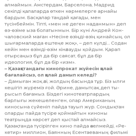
алмаймын. Амстердам, Бар­селона, Мадрид
секілді қа­ла­ларда өткен көрмелерге ар­найы
бардым. Басқалар таңдай қағады, мен
түсінбеймін. Тіпті, «мен не де­ген наданмын» деп
өз-өзіме ыза бо­латынмын. Бір күні Андрей Кон­
чаловский маған «Несіне өзің­ді-өзің қинайсың, ол
шығар­ма­ларда ештеңе жоқ», – деп күл­ді… Содан
кейін мен өзімді-өзім кі­нәлауды қойдым. Қарап
отыр­саңыз бұл да бір саясат, бұл да бір
идеология, бұл да бір «изм».
– Қазақстандағы кинопрокат жүйе­сін қалай
бағалайсыз, ол қалай да­мып келеді?
– Дамыған жоқ әлі, жолдың ба­сын­да тұр. Біз ылғи
кешігіп жүре­міз ғой. Әрине, дамытсақ деп ты­
рысып бағамыз. Біздегі кино­театр­лардың
барлығы жеке­ше­л­ен­ген, олар Американың
киносына сүйеніп пайда тауып жүр. Сондық­тан
оларды пайда түсіре қоймайтын киноны
театрыңда көрсет деп қыс­тай алмайсыз.
Қазақтанда тү­сі­рілген кино пайда әкелмейді, «Ре­
кетир» миллион, Баянның Есен­таеваның фильмі