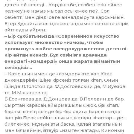
деген ой келеді… Көрдіңіз бе, сөзбен іс­­тің сәйкес
келмеуіне нағыз мы­сал осы емес пе?.. Сол
себепті, мен дінді сәнге айналдыруға қарсы-мын.
Егер Құдайға жол іздесең, ал­дымен өз-өзіңе өтірік
айтпауды үйрен.
– Бір сұхбатыңызда «Совре­мен­ное искусство
использует мно­жество «измов», чтобы
пропихнуть лю­бое псевдохудожество» деген пі­
кір айтқан екенсіз. Бұл сөзіңізге қа­рағанда
өнердегі «измдерді» онша жарата қоймайтын
секілдісіз…
– Қазір шынымен де «измдер» өте көп.Кітап
дүкендерінің ішіне кір­сеңіз толған кітап. Оның
ішінде Л.Толстой да, Ф.Достоевский де, М.Әуезов
те, М.Мақатаев та,
Б.Есен­таева да, Д.Донцова да, В.Пе­левин де бар.
Сырттай қара­саң айырмашылық жоқ, бәрі кі­тап,
барлығының ішінде бір-бір оқи­ға, барлығында
көп әріп.Бірақ кейін­гі шығып жатқан кітаптар – әде­
биет емес. Мұның аты басқа. Қа­лай аталатынын
мен білмеймін, әй­теуір «измге» жатады. Киноның