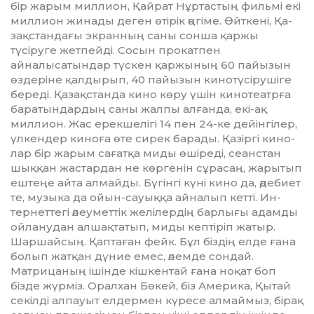
бір жарым миллион, Қайрат Нұртастың фильмі екі
миллион жинады деген өті­рік әңгіме. Өйткені, Қа­
зақ­стандағы экранның саны сонша қаржы
түсіруге жетпейді. Сосын прокатпен
айналысатындар түскен қар­жының 60 пайызын
өздеріне қалдырып, 40 пайызын кино­түсіру­шіге
береді. Қазақстанда кино көру үшін кинотеатрға
бара­тындардың саны жалпы алғанда, екі-ақ
миллион. Жас ерекшелігі 14 пен 24-ке дейінгілер,
үлкендер ки­ноға өте сирек барады. Қазіргі кино­
лар бір жарым сағатқа миды өші­ре­ді, сеанстан
шыққан жастардан не көргенін сұрасаң, жарытып
еш­теңе айта алмайды. Бүгінгі күні ки­но да, әдебиет
те, музыка да ойын-сауыққа айналып кетті. Ин­
тернеттегі әлеуметтік желілердің бар­лығы адамды
ойланудан ал­шақтатып, миды кептіріп жатыр.
Шаршайсың. Қаптаған фейк. Бұл біздің елде ғана
болып жатқан дү­ние емес, әлемде сондай.
Матрица­ның ішінде кішкентай ғана ноқат боп
бізде жүрміз. Оралхан Бөкей, біз Америка, Қытай
секілді ал­пауыт елдермен күресе алмаймыз, бірақ