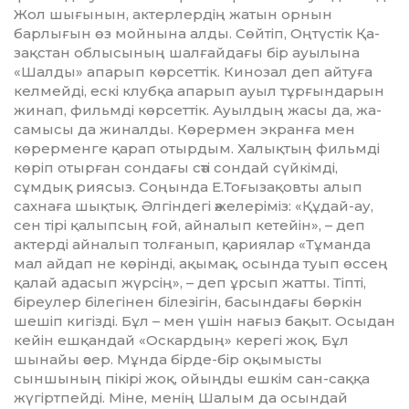
Жол шығынын, актерлердің жа­­тын орнын
барлығын өз мой­ны­на алды. Сөйтіп, Оңтүстік Қа­
зақ­стан облысының шалғайдағы бір ауылына
«Шалды» апарып көрсеттік. Кинозал деп айтуға
келмейді, ескі клубқа апарып ауыл тұрғындарын
жинап, фильмді көрсеттік. Ауылдың жасы да, жа­
самысы да жиналды. Көрермен экранға мен
көрерменге қарап отырдым. Халықтың фильмді
кө­ріп отырған сондағы сәті сондай сүй­кімді,
сұмдық риясыз. Соңында Е.Тоғызақовты алып
сахнаға шық­тық. Әлгіндегі әжелеріміз: «Құдай-ау,
сен тірі қалыпсың ғой, айналып кетейін», – деп
актерді айналып толғанып, қариялар «Тұманда
мал айдап не көрінді, ақымақ, осында туып өссең
қалай адасып жүрсің», – деп ұрсып жатты. Тіпті,
біреулер білегінен білезігін, басындағы бөр­кін
шешіп кигізді. Бұл – мен үшін нағыз бақыт. Осыдан
кейін ешқандай «Оскардың» керегі жоқ. Бұл
шынайы әсер. Мұнда бірде-бір оқымысты
сыншының пікірі жоқ, ойыңды ешкім сан-саққа
жүгіртпейді. Міне, менің Шалым да осындай