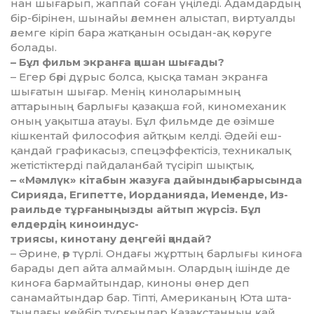
нан шығарып, жаппай соған үңі­леді. Адамдардың
бір-бірінен, шы­найы әлемнен алыстап, вир­туал­ды
әлемге кіріп бара жатқанын осы­дан-ақ көруге
болады.
– Бұл фильм экранға қашан шы­ғады?
– Егер бәрі дұрыс болса, қысқа та­ман экранға
шығатын шығар. Ме­нің киноларымның
аттарының бар­лығы қазақша ғой, кино­ме­ханик
оның уақытша атауы. Бұл фи­льмде де өзімше
кішкентай фи­лософия айтқым келді. Әдейі еш­
қандай графикасыз, спецэф­фек­ті­сіз, техникалық
жетістіктерді пай­даланбай түсіріп шықтық.
– «Мәмлүк» кітабын жазуға дайын­дық барысында
Сирияда, Египетте, Иорданияда, Иеменде, Из­
раильде тұрғаныңызды айтып жүрсіз. Бұл
елдердің киноиндус­-
т­рия­сы, кинотану деңгейі қандай?
– Әрине, әр түрлі. Ондағы жұрт­тың барлығы киноға
барады деп айта алмаймын. Олардың ішін­де де
киноға бармайтындар, ки­ноны өнер деп
санамайтындар бар. Тіпті, Американың Юта шта­
тын­­дағы кейбір тұрғындар Қа­зақ­стан­ның қай