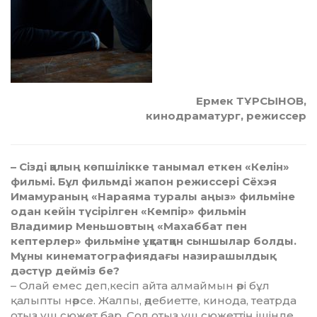
Ермек ТҰРСЫНОВ,
кинодраматург, режиссер
– Сізді қалың көпшілікке та­ны­мал еткен «Келін»
фильмі. Бұл фи­льм­ді жапон режиссері Сёхэя
Има­мураның «Нараяма туралы аңыз» фи­льміне
одан кейін түсірілген «Кем­пір» фильмін
Владимир Ме­нь­шовтың «Махаббат пен
кептерлер» фи­льміне ұқсатқан сыншылар бол­ды.
Мұны кинематографиядағы на­зи­рашылдық
дәстүр дейміз бе?
– Олай емес деп,кесіп айта ал­май­мын әрі бұл
қалыпты нәрсе. Жал­пы, әдебиетте, кинода, театр­да
о­тыз үш сюжет бар. Сол отыз үш сю­жеттің ішінде