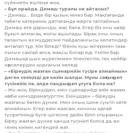
сүйенетін еш­теңе жоқ.
– Бұл орайда, Димаш туралы не айтасыз?
– Димаш… Бізде бір қызық мі­нез бар. Мақтағанда
төбеге көте­ре­міз, даттағанда жерге таптаймыз.
Ди­маш өте дарынды, жас бала. Егер біз оны қазір
бұзып алмасақ, жо­лы ашылады. Бірақ оны, оның
та­лантын өз мүддесіне пайда­лан­ғысы келетіндер
анталап тұр. Кім бі­леді? Өзінің күш-жігерімен таза­
лы­ғын сақтай алса, жақсы болар еді. Үмітім бар.
Димашқа шын жү­ре­гіммен тілектеспін, тек кейбір
нәр­селерден қорғағым келеді.
– «Біреудің жазған сценарийін түсіре алмаймын»
деген сөзіңізді де кө­зім шалды. Мұны сақтық деп
тү­сі­нейік пе, әлде паңдық деп ұғуға бо­ла ма?
– Жо-жоқ. Біріншіден, мен сце­на­рийді өзім жазам,
кәсіби ки­нодраматургпін. Екіншіден – бі­реу­дің
жазғаны бөтен дүние. Мен оның ішіне сүңгіп кете
алмаймын. Егер өзім жазсам, киноны қалай
түсіретінімді бүге-шігесіне дейін біліп отырамын.
Біреу жазған дүние қанша түсінікті болса да, өз­
генің киімін кигендей жат.