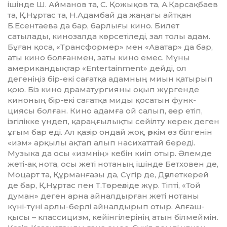
ішін­де Ш. Айманов та, С. Қожықов та, А.Қарсақбаев
та, Қ.Нұртас та, Н.Адамбай да жаңағы айтқан
Б.Есен­таева да бар, барлығы кино. Би­лет
сатылады, кинозалда көр­се­тіледі, зал толы адам.
Бұған қоса, «Трансформер» мен «Аватар» да бар,
аты кино болғанмен, заты ки­но емес. Мұны
американдықтар «Entertainment» дейді, ол
дегеніңіз бір-екі сағатқа адамның миын қа­тырып
қою. Біз кино драматур­гия­ны оқып жүргенде
киноның бір-екі сағатқа миды қосатын фун­­­к­
циясы болған. Кино адамға ой салып, әсер етіп,
ізгілікке үн­деп, қараңғылықты сейілту керек деген
ұғым бар еді. Ал қазір ондай жоқ, әркім өз білгенін
«изм» арқы­лы ақтап алып насихаттай береді.
Музыка да осы «измнің» кебін киіп отыр. Әлемде
жеті-ақ нота, осы жеті нотаның ішінде Бетховен де,
Моцарт та, Құрманғазы да, Сүгір де, Дәулеткерей
де бар, Қ.Нұр­тас пен Т.Төреәліде жүр. Тіп­ті, «Той
думан» деген арна айнал­­дыр­ған жеті нотаны
күні-түні арлы-бер­лі айналдырып отыр. Алғаш­
қысы – классицизм, кейін­гілерінің атын білмеймін.