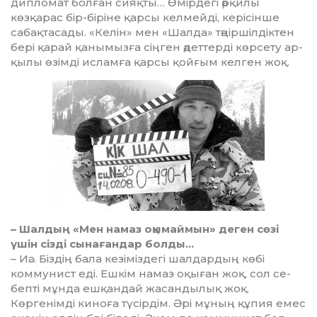
дипломат болған сияқты… Өмірдегі әрқилы
көзқарас бір-біріне қарсы келмейді, керісінше
сабақтасады. «Келін» мен «Шалда» тәңіршілдіктен
бері қарай қа­ны­мызға сіңген әдеттерді көрсету ар­
қылы өзімді исламға қарсы қой­ғым келген жоқ.
– Шалдың «Мен намаз оқымай­мын» деген сөзі
үшін сізді сынағандар болды…
– Иә… Біздің бала кезі­міз­дегі шал­дардың көбі
коммунист еді. Еш­кім намаз оқыған жоқ, сол се­
бепті мұнда ешқандай жасандылық жоқ.
Көргенімді киноға түсірдім. Әрі мұның құпия емес