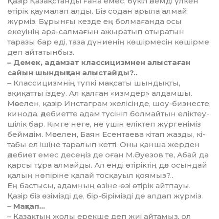
Қазір Қазақстанды ғана емес, бүкіл әлем­ді үлкен
өті­рік қаумалап алды. Біз содан арыла ал­май
жүрміз. Бұрынғы кезде ең бол­мағанда осы
екеуінің ара-сал­мағын ажыратып отыратын
таразы бар еді, таза дүниенің көшірмесін көшірме
деп айтатынбыз.
– Демек, адамзат классицизмнен алыс­таған
сайын шындықтан алыс­тай­ды?..
– Классицизмнің түпкі мақса­ты­ шындықты,
ақиқатты іздеу. Ал қал­ған «измдер» алдамшы.
Мәсе­лен, қазір Инстаграм желісінде, шоу-бизнесте,
кинода, әдебиетте адам түсініп болмайтын еліктеу­
ші­лік бар. Кімге неге, не үшін елік­­теп жүргеніміз
беймәлім. Мә­селен, Баян Есентаева кітап жаз­ды, кі­
табы ел ішіне таралып кетті. Оны қанша жерден
әдебиет емес де­сеңіз де оған М.Әуезов те, Абай да
қарсы тұра алмайды. Ал енді өті­ріктің дәл осындай
қалың нө­пірі­не қалай тосқауыл қоямыз?..
Ең бастысы, адамның өзі­не-өзі өтірік айтпауы.
Қазір біз өзі­мізді де, бір-бірімізді де алдап жүр­міз.
– Мақтап…
– Қазақтың жолы ерекше деп жиі айтамыз, ол