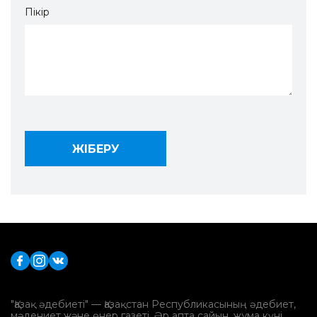
Пікір
"Қазақ әдебиеті" — Қазақстан Республикасының әдебиет,
мәдениет және өнер газеті. Әр апта сайын, жұма күні