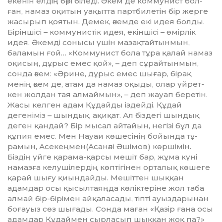
екенін ел­дің бәрі біледі. Әкем де коммунист бол­
ған, намаз оқитын уақытта парт­билетін бір жерге
жасырып қоя­тын. Демек, әкемде екі идея бол­ды.
Біріншісі – коммунистік идея, екіншісі – өмірлік
идея. Әкем­­ді сонысы үшін мазақтайтын­мын,
баламын ғой… «Коммунист бо­ла тұра қалай намаз
оқисың, дұ­рыс емес қой», – деп сұрайтын­мын,
сонда әкем: «Әрине, дұрыс емес шығар, бірақ
менің әкем де, атам да намаз оқыды, олар үйрет­
кен жолдан тая алмаймын», – деп жауап беретін.
Жасы келген адам Құ­дайды іздейді. Құдай
дегеніміз – шындық, ақиқат. Ал біздегі шын­­­дық
деген қандай? Бір мысал айт­айын, негізі бұл да
құпия емес. Мен Науаи көшесінің бойында тұ­
рамын, Асекеңмен(Асанәлі Әші­м­ов) көршімін.
Біздің үйге қа­­рама-қарсы мешіт бар, жұма күні
намазға келушілердің көп­ті­гі­нен орталық көшеге
қарай шығу қиын­дайды. Мешіттен шыққан
адамдар осы қысылтаяңда көлік­теріне жол таба
алмай бір-бірімен ай­қаласады, тіпті ауыздарынан
бо­ғауыз сөз шығады. Сонда маған «Қа­зір ғана осы
адамдар Құдаймен сырласып шыққан жоқ па?»