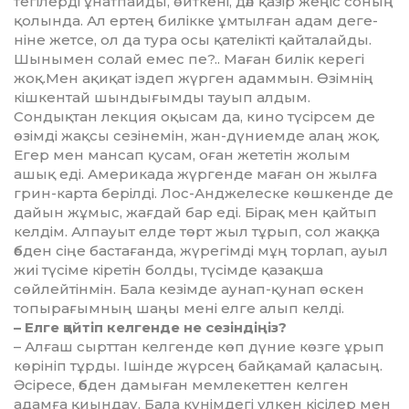
тегілерді ұнатпайды, өйткені, дәл қазір жеңіс соның
қолында. Ал ер­тең билікке ұмтылған адам де­ге­
ніне жетсе, ол да тура осы қате­лікті қай­талайды.
Шынымен солай емес пе?.. Маған билік керегі
жоқ.Мен ақи­қат іздеп жүрген адаммын. Өзім­нің
кішкентай шындығымды тауып алдым.
Сондықтан лекция оқысам да, кино түсірсем де
өзімді жақ­сы сезінемін, жан-дүниемде алаң жоқ.
Егер мен мансап қусам, оған жететін жолым
ашық еді. Америкада жүргенде маған он жылға
грин-карта берілді. Лос-Анджелеске көшкенде де
дайын жұмыс, жағдай бар еді. Бірақ мен қайтып
келдім. Алпауыт елде төрт жыл тұрып, сол жаққа
әбден сіңе бастағанда, жүрегімді мұң торлап, ауыл
жиі түсіме кіретін болды, түсімде қазақша
сөйлейтінмін. Бала кезімде аунап-қунап өскен
топырағымның шаңы мені елге алып келді.
– Елге қайтіп келгенде не сезін­діңіз?
– Алғаш сырттан келгенде көп дү­ние көзге ұрып
көрініп тұрды. Ішінде жүрсең байқамай қаласың.
Әсіресе, әбден дамыған мемлекет­тен келген
адамға қиындау. Бала кү­німдегі үлкен кісілер мен