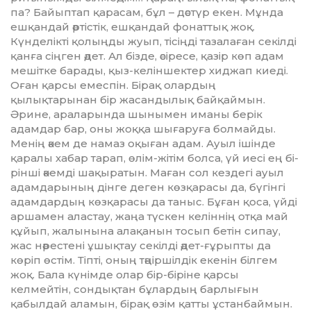
па? Байыптап қарасам, бұл – дәстүр екен. Мұнда
еш­қандай әртістік, ешқандай фо­наттық жоқ.
Күнделікті қолыңды жуып, тісіңді тазалаған секілді
қан­ға сіңген әдет. Ал бізде, әсіресе, қа­зір көп адам
мешітке барады, қыз-келіншектер хиджап киеді.
Оған қарсы емеспін. Бірақ олар­дың
қылықтарынан бір жасан­дылық бай­қаймын.
Әрине, ара­ларында шы­нымен иманы берік
адамдар бар, оны жоққа шығаруға болмай­ды.
Менің әкем де намаз оқыған адам. Ауыл ішінде
қаралы хабар та­рап, өлім-жітім болса, үй иесі ең бі­
рін­ші әкемді шақыратын. Маған сол кездегі ауыл
адамдары­ның дін­ге деген көзқарасы да, бүгінгі
адам­дардың көзқарасы да таныс. Бұған қоса, үйді
аршамен аластау, жаңа түскен келіннің отқа май
құйып, жалынына алақанын тосып бетін сипау,
жас нәрестені ұшықтау се­кілді әдет-ғұрыпты да
көріп өс­тім. Тіпті, оның тәңір­шілдік екенін білгем
жоқ. Бала күнімде олар бір-бі­ріне қарсы
келмейтін, сондықтан бұлардың барлығын
қабылдай ала­мын, бірақ өзім қатты ұстан­бай­мын.