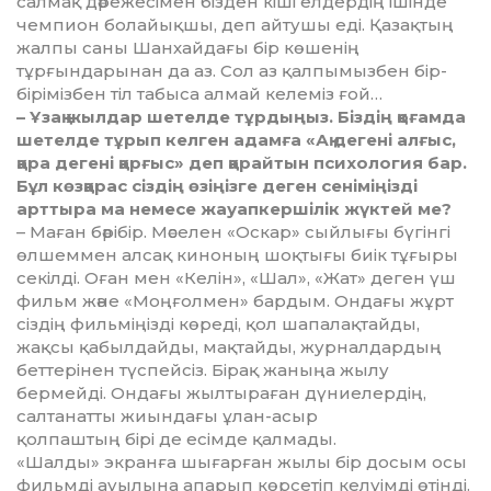
салмақ дәрежесімен бізден кіші елдердің ішінде
чемпион бо­лайықшы, деп айтушы еді. Қазақ­тың
жалпы саны Шанхайдағы бір көшенің
тұрғындарынан да аз. Сол аз қалпымызбен бір-
біріміз­бен тіл табыса алмай келеміз ғой…
– Ұзақ жылдар шетелде тұр­дыңыз. Біздің қоғамда
шетелде тұ­рып келген адамға «Ақ дегені алғыс,
қара дегені қарғыс» деп қарайтын психология бар.
Бұл көзқарас сіздің өзіңізге деген сеніміңізді
арттыра ма немесе жауапкершілік жүктей ме?
– Маған бәрібір. Мәселен «Ос­кар» сыйлығы бүгінгі
өлшем­мен ал­сақ киноның шоқтығы биік тұ­ғы­ры
секілді. Оған мен «Келін», «Шал», «Жат» деген үш
фильм жә­не «Моңғолмен» бардым. Он­да­ғы жұрт
сіздің фильміңізді көре­ді, қол шапалақтайды,
жақсы қа­был­­дайды, мақтайды, жур­­нал­­дардың
беттерінен түс­пейсіз. Бірақ жа­ныңа жылу
бермейді. Ондағы жыл­тыраған дүниелердің,
салта­нат­ты жиын­дағы ұлан-асыр
қол­паш­­тың бірі де есімде қалмады.
«Шалды» экранға шығарған жы­лы бір досым осы
фильмді ауы­лына апарып көрсетіп келуімді өтін­ді.