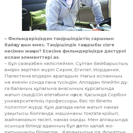
– Фильмдеріңізден тәңіршіл­дік­тің сарынын
байқау қиын емес. Тәңір­шілдік тақырыбы сізге
несімен жа­қын? Есесіне фильмдеріңізде дәс­түрлі
ислам элементтері аз.
– Бұл сөзіңізбен келіспей­мін. Сұлтан Бейбарыстың
өмірін зерт­теп жүріп Сирия, Египет, Иорда­ния,
Палестина елдерін араладым. На­ғыз исламның
не екенін сонда ға­на түсіндім. Алладан тілейтін дұ­
ға баланың құлағына анасының құр­сағында
жатып сіңеді.Ол өте­та­биғи нәрсе. Қасымда Сорбон
уни­верситетінің профессоры, бес тіл білетін
полиглот жүрді. Құм да­­лада келе жатып намаз
уақытысы бол­ғанда, машинаны тоқтата қо­йып,
жайнамазын төсеп, намаз оқи­ды. Мен алғашында
осынша бі­лім­ді адамның бұл әдетін қалай жо­
ритынымды білмедім… Қараң­ғылық па, фонаттық