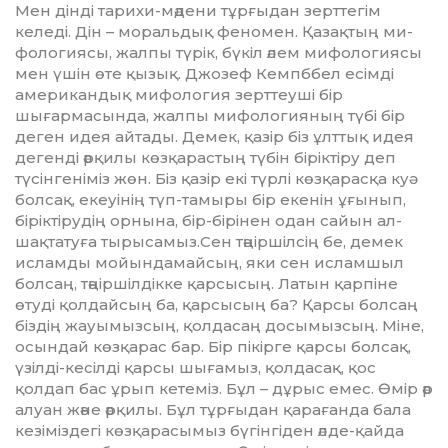
Мен дінді тарихи-мәдени тұр­ғыдан зерттегім
келеді. Дін – мо­ральдық феномен. Қазақтың ми­
фологиясы, жалпы түрік, бүкіл әлем мифо­логиясы
мен үшін өте қы­зық. Джозеф Кемпббел есімді
аме­рикандық мифология зерт­теуші бір
шығармасында, жалпы мифологияның түбі бір
деген идея айтады. Демек, қазір біз ұлттық идея
дегенді әрқилы көзқарастың тү­бін біріктіру деп
түсінгеніміз жөн. Біз қазір екі түрлі көзқарасқа куә
болсақ, екеуінің түп-тамыры бір екенін ұғынып,
біріктірудің ор­нына, бір-бірінен одан сайын ал­
шақтатуға тырысамыз.Сен тәңір­­шілсің бе, демек
исламды мойындамайсың, яки сен ислам­шыл
болсаң, тәңіршілдікке қарсы­сың. Латын қарпіне
өтуді қолдай­сың ба, қарсысың ба? Қарсы бол­­саң
біздің жауымызсың, қол­дасаң досымызсың. Міне,
осындай көз­қарас бар. Бір пікірге қарсы бол­сақ,
үзілді-кесілді қарсы шыға­мыз, қолдасақ, қос
қолдап бас ұрып кетеміз. Бұл – дұрыс емес. Өмір әр
алуан және әрқилы. Бұл тұр­­­ғыдан қарағанда бала
кезіміздегі көзқарасымыз бүгінгіден әлде-қайда