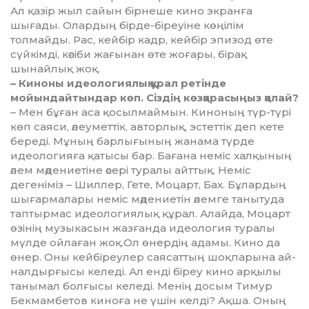
Ал қазір жыл сайын бірнеше кино экранға
шығады. Олардың бірде-біреуіне көңілім
толмайды. Рас, кейбір кадр, кейбір эпизод өте
сүйкімді, кәсіби жағынан өте жо­ғары, бірақ
шынайлық жоқ.
– Киноны идеологиялық құрал ретінде
мойындайтындар көп. Сіздің көзқарасыңыз қалай?
– Мен бұған аса қосылмаймын. Ки­ноның түр-түрі
көп саяси, әлеу­­­­меттік, авторлық, эстеттік деп кете
береді. Мұның барлығының жа­нама түрде
идеологияға қатысы бар. Бағана неміс халқының
әлем мә­дениетіне әсері туралы айттық. Не­міс
дегеніміз – Шиллер, Гете, Мо­царт, Бах. Бұлардың
шығар­ма­лары неміс мәдениетін әлемге та­нытуда
таптырмас идеологиялық құрал. Алайда, Моцарт
өзінің му­зыкасын жазғанда идеология ту­ралы
мүлде ойлаған жоқ.Ол өнер­дің адамы. Кино да
өнер. Оны кей­біреулер саясаттың шоқпарына ай­
налдырғысы келеді. Ал енді бі­реу кино арқылы
танымал болғысы ке­леді. Менің досым Тимур
Бек­мамбетов киноға не үшін келді? Ақша. Оның