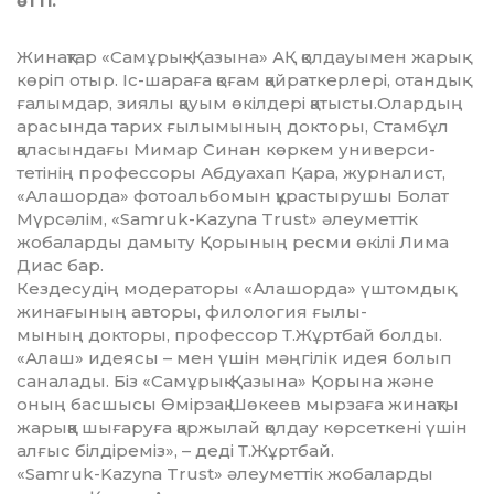
өтті.
Жинақтар «Самұрық–Қа­зы­на» АҚ қолдауымен жарық
көріп отыр. Іс-шараға қоғам қай­рат­кер­лері, отандық
ғалымдар, зиялы қауым өкілдері қатысты.Олар­дың
ара­сында тарих ғылы­мының докторы, Стамбұл
қала­сындағы Ми­мар Синан көркем универ­си­
тетінің профессоры Абдуа­хап Қа­ра, журналист,
«Алашорда» фо­тоальбомын құрас­тырушы Бо­лат
Мүрсәлім, «Samruk-Kazyna Trust» әлеуметтік
жобаларды да­мыту Қорының ресми өкілі Лима
Диас бар.
Кездесудің модераторы «Ала­шор­да» үштомдық
жи­на­ғы­ның ав­торы, филология ғылы­-
м­ы­ның докторы, профессор Т.Жұрт­бай болды.
«Алаш» идеясы – мен үшін мәңгілік идея болып
саналады. Біз «Самұрық-Қазына» Қорына және
оның бас­шысы Өмірзақ Шөкеев мыр­заға жинақты
жарыққа шығаруға қар­жылай қолдау көрсеткені үшін
алғыс білдіреміз», – деді Т.Жұртбай.
«Samruk-Kazyna Trust» әлеу­мет­тік жобаларды