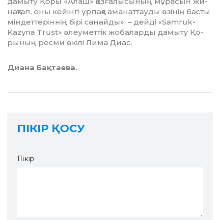
дамыту Қоры «Алаш» қозғалысының мұрасын жи­
нақтап, оны кейінгі ұрпаққа ама­наттауды өзінің басты
мін­дет­теріннің бірі санайды», – дей­ді «Samruk-
Kazyna Trust» әлеу­мет­тік жобаларды дамыту Қо­­­
рының ресми өкілі Лима Диас.
Диана Бақтаева.
ПІКІР ҚОСУ
Пікір