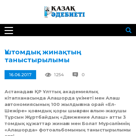
Үштомдық жинақтың
таныстырылымы
16.06.2017
1254
0
Астанадағы ҚР Ұлттық академиялық
кітапханасында Алашорда үкіметі мен Алаш
автономиясының
100 жылдығына орай «Ел-
Шежіре» қоғамдық қоры шығарған ғалым-жазушы
Тұрсын Жұртбай­дың «Движение Алаш» атты 3
томдық құжаттар жинағы мен Болат Мүрсәлімнің
«Алашорда» фотоальбомы­ның таныс­тырылымы