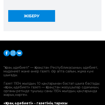
"Қазақ әдебиеті" — Қазақстан Республикасының әдебиет,
мәдениет және өнер газеті. Әр апта сайын, жұма күні
шығады.
Газет 1934 жылдың 10 қаңтарынан бастап шыға бастады.
«Қазақ әдебиеті» газеті — Қазақстан жазушылар одағының
органы ретінде тұңғыш саны 1934 жылдың қаңтарында
жарық көрген.
«Қазақ әдебиеті» - газетінің тарихы