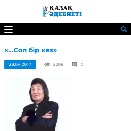
«…Сол бір кез»
28.04.2017
2288
0