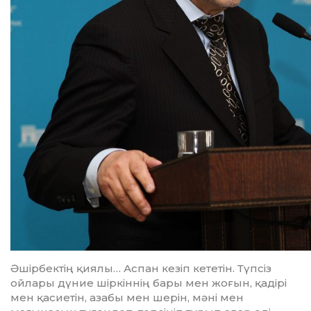
Әшірбектің қиялы… Аспан ке­зіп кететін. Түпсіз
ойлары дү­ние шіркіннің бары мен жо­ғын, қадірі
мен қасиетін, азабы мен шерін, мәні мен