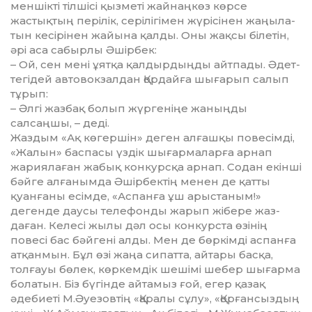
меншікті тіл­­шісі қызметі жайнаңкөз көр­­се
жастықтың перілік, се­рілігімен жүрісінен жаңы­ла­
тын кесірінен жайына қалды. Оны жақсы білетін,
әрі аса са­бырлы Әшірбек:
– Ой, сен мені ұятқа қал­дыр­­дыңды айтпады. Әдет­
те­гі­дей автовокзалдан Қордайға шы­ғарып салып
тұрып:
– Әлгі жазбақ болып жүр­ге­­­­ніңе жаныңды
салсаңшы, – деді.
Жаздым «Ақ көгершін» де­ген алғашқы повесімді,
«Жалын» баспасы үздік шығар­ма­лар­­ға арнап
жариялаған жа­­бық конкурсқа арнап. Содан екінші
бәйге алғанымда Әшір­бектің менен де қатты
қуанғаны есімде, «Аспанға ұш арыстаным!»
дегенде даусы те­лефонды жарып жібере жаз­
даған. Келесі жылы дәл осы конкурста өзінің
повесі бас бәйгені алды. Мен де бөр­кім­ді аспанға
атқанмын. Бұл өзі жаңа сипатта, айтары бас­қа,
толғауы бөлек, көркемдік ше­шімі шебер шығарма
болатын. Біз бүгінде айтамыз ғой, егер қазақ
әдебиеті М.Әуе­зов­тің «Қаралы сұлу», «Қор­ған­сыз­дың