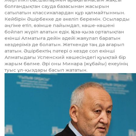
болғандықтан сауда базасынан жасырын
сатылатын клас­си­калардан құр қалмай­тын­мын.
Кейбірін Әшірбекке де әке­ліп беремін. Осыларды
әң­гіме етіп, өзімше пайымдап, кө­ше-көшені
бойлап жүріп ала­тын едік. Қыза-қыза орта­лық­тан
екінші Алматыға дейін әдейі жаяулап баратын
кез­де­ріміз де болатын. Жеткенде таң да ағарып
ататын. Әшір­бек­тің пәтері о кезде сол екін­ші
Алматыдағы Успенский кө­шесіндегі қуықтай бір
жарым бөлме. Әрі оны Минара (жұ­байы) екеуінің
туыс ұл-қыз­дары басып жататын.