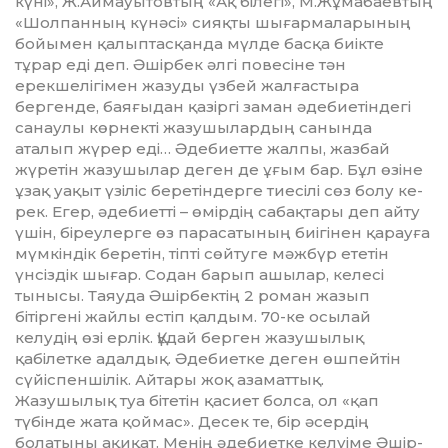
күні», Ж.Ай­ма­уы­тов­тың «Ақ білегі», М.Жұ­ма­­баевтың
«Шолпанның күнәсі» сияқты шы­ғармаларының
бойымен қа­лыптасқанда мүлде басқа биік­те
тұрар еді деп. Әшірбек әлгі ­повесіне тән
ерекшелігімен жазуды үзбей жалғастыра
бергенде, баяғыдан қазіргі заман әдебие­тіндегі
санаулы көрнекті жазу­шы­лардың санында
аталып жүрер еді… Әде­биетте жалпы, жазбай
жүретін жазушылар деген де ұғым бар. Бұл өзіне
ұзақ уақыт үзіліс бе­ретіндерге тиесілі сөз болу ке­
рек. Егер, әдебиетті – өмір­дің сабақтары деп айту
үшін, біреулерге өз парасатының биігінен қарауға
мүмкіндік беретін, тіпті сөйтуге мәжбүр ететін
үнсіздік шығар. Содан барып ашылар, келесі
тынысы. Таяуда Әшірбектің 2 роман жа­зып
бітіргені жайлы естіп қалдым. 70-ке осылай
келудің өзі ерлік. Құдай берген жазу­шы­лық
қабілетке адалдық. Әде­биетке деген өшпейтін
сүйіс­пеншілік. Айтары жоқ аза­маттық.
Жазушылық туа бітетін қа­сиет болса, ол «қап
түбінде жа­та қоймас». Десек те, бір әсер­дің
болатыны ақиқат. Ме­нің әдебиетке келуіме Әшір­