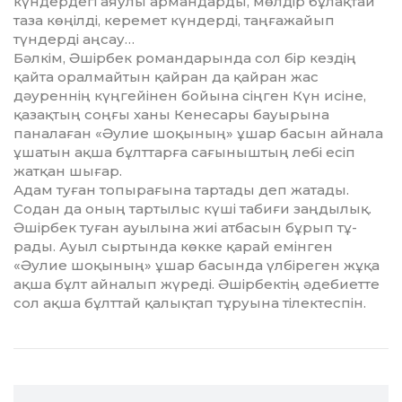
күндердегі аяулы армандарды, мөлдір бұлақтай
таза көңілді, керемет күндерді, таңғажайып
түндерді аңсау…
Бәлкім, Әшірбек романдарында сол бір кездің
қайта орал­майтын қайран да қайран жас
дәуреннің күңгейінен бойына сіңген Күн исіне,
қа­зақтың соңғы ханы Кенесары бауырына
паналаған «Әулие шоқының» ұшар басын айнала
ұшатын ақша бұлттарға сағы­ныштың лебі есіп
жатқан шы­ғар.
Адам туған топырағына тар­тады деп жатады.
Содан да оның тартылыс күші табиғи заң­дылық.
Әшірбек туған ауылына жиі атбасын бұрып тұ­
рады. Ауыл сыртында көкке қа­рай емінген
«Әулие шоқы­ның» ұшар басында үлбіреген жұқа
ақша бұлт айналып жү­ре­ді. Әшірбектің әдебиетте
сол ақша бұлттай қалықтап тұ­руына тілектеспін.