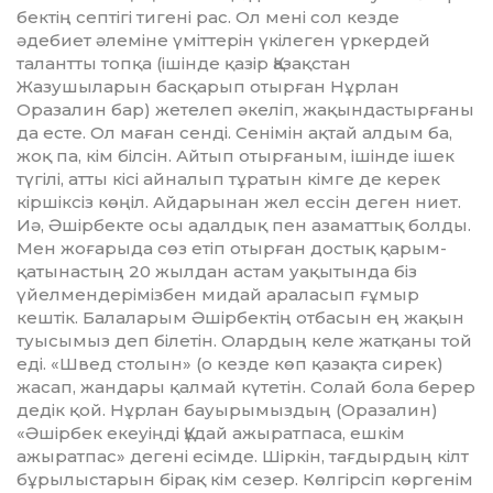
бектің септігі тигені рас. Ол мені сол кезде
әдебиет әлеміне үміттерін үкілеген үркердей
талантты топқа (ішінде қазір Қазақстан
Жазушыларын басқарып отырған Нұрлан
Оразалин бар) жетелеп әкеліп, жақындастырғаны
да есте. Ол маған сенді. Сенімін ақтай ал­дым ба,
жоқ па, кім білсін. Ай­тып отырғаным, ішінде ішек
тү­гілі, атты кісі айналып тұра­тын кімге де керек
кіршіксіз көңіл. Айдарынан жел ессін де­ген ниет.
Иә, Әшірбекте осы адал­дық пен азаматтық болды.
Мен жоғарыда сөз етіп отыр­ған достық қарым-
қаты­нас­тың 20 жылдан астам уақытында біз
үйелмен­де­рі­мізбен мидай араласып ғұмыр
кештік. Балаларым Әшірбектің отбасын ең жақын
туысымыз деп білетін. Олардың келе жат­қаны той
еді. «Швед столын» (о кезде көп қазақта сирек)
жа­сап, жандары қалмай күтетін. Солай бола берер
дедік қой. Нұрлан бауы­рымыздың (Оразалин)
«Әшірбек екеуіңді Құдай ажыратпаса, ешкім
ажыратпас» дегені есімде. Шіркін, тағдырдың кілт
бұры­лыстарын бірақ кім сезер. Көлгірсіп көр­генім