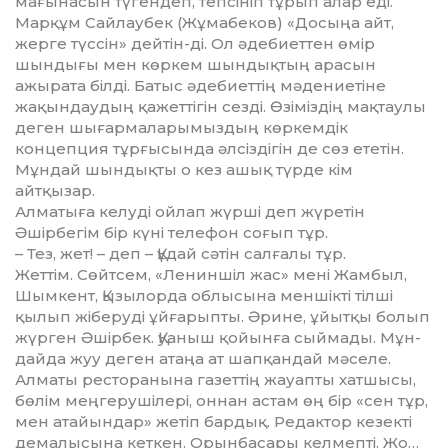
мағынасын түгендеп, тепсініп тұрып алар еді.
Марқұм Сайлаубек (Жұ­ма­беков) «Досыңа айт,
жерге түс­сін» дейтін-ді. Ол әдебиет­тен өмір
шындығы мен көркем шындықтың арасын
ажырата білді. Батыс әдебиеттің мәде­ние­тіне
жақындаудың қажет­тігін сезді. Өзіміздің мақтаулы
деген шығармала­рымыздың көр­кемдік
концепция тұрғы­сын­да әлсіздігін де сөз ететін.
Мұндай шындықты о кез ашық түрде кім
айтқызар.
Алматыға келуді ойлап жүр­ші деп жүретін
Әшірбегім бір күні телефон соғып тұр.
– Тез, жет! – деп – Құдай сә­тін салғалы тұр.
Жеттім. Сөйтсем, «Ленин­шіл жас» мені Жамбыл,
Шымкент, Қызылорда облысына мен­шікті тілші
қылып жіберуді ұй­ғарыпты. Әрине, ұйытқы бо­лып
жүрген Әшірбек. Қуа­ныш қойынға сыймады. Мұн­
дайда жуу деген атаңа ат шап­қан­дай мәселе.
Алматы рес­­торанына га­зеттің жауапты хатшысы,
бө­лім меңгерушілері, оннан ас­там өң бір «сен тұр,
мен атайын­дар» жетіп бардық. Ре­дактор кезекті
демалысына кеткен. Орынбасары келмепті. Жо…