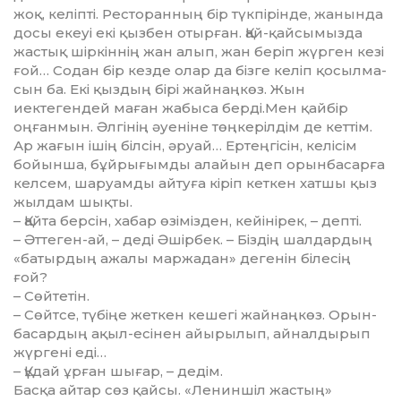
жоқ, келіпті. Ресторан­ның бір түкпірінде, жанында
досы екеуі екі қызбен отырған. Қай-қайсымызда
жастық шір­кіннің жан алып, жан беріп жүр­ген кезі
ғой… Содан бір кез­де олар да бізге келіп қосыл­ма­
сын ба. Екі қыздың бірі жай­наңкөз. Жын
иектегендей ма­ған жабыса берді.Мен қай­бір
оңғанмын. Әлгінің әуеніне төң­керілдім де кеттім.
Ар жа­ғын ішің білсін, әруай… Ер­тең­гісін, келісім
бойынша, бұй­ры­ғым­­ды алайын деп орынбасарға
кел­­сем, шаруамды айтуға кіріп кет­­кен хатшы қыз
жылдам шық­­ты.
– Қайта берсін, хабар өзі­міз­­ден, кейінірек, – депті.
– Әттеген-ай, – деді Әшір­бек. – Біздің шалдардың
«ба­тыр­­дың ажалы маржадан» де­­генін білесің
ғой?
– Сөйтетін.
– Сөйтсе, түбіңе жеткен ке­­­шегі жайнаңкөз. Орын­
ба­сар­дың ақыл-есінен айырылып, айналдырып
жүргені еді…
– Құдай ұрған шығар, – де­­дім.
Басқа айтар сөз қайсы. «Ле­нин­шіл жастың»