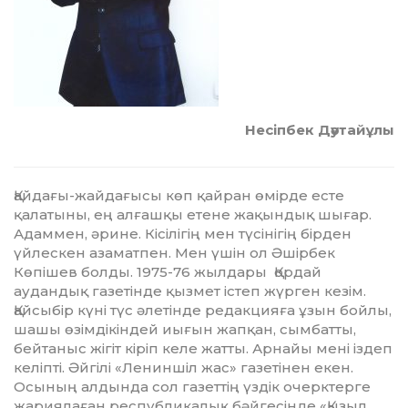
Несіпбек Дәутайұлы
Қайдағы-жайдағысы көп қайран өмірде есте
қалатыны, ең алғашқы етене жақындық шығар.
Адаммен, әрине. Кісілігің мен түсінігің бірден
үйлескен азаматпен. Мен үшін ол Әшірбек
Көпішев болды. 1975-76 жылдары Қордай
аудандық газетінде қызмет істеп жүрген кезім.
Қайсыбір күні түс әлетінде редакцияға ұзын бойлы,
шашы өзімдікіндей иығын жапқан, сымбатты,
бейтаныс жігіт кіріп келе жатты. Арнайы мені іздеп
келіпті. Әйгілі «Лениншіл жас» газетінен екен.
Осының алдында сол газеттің үздік очерктерге
жариялаған республикалық бәйгесінде «Қызыл