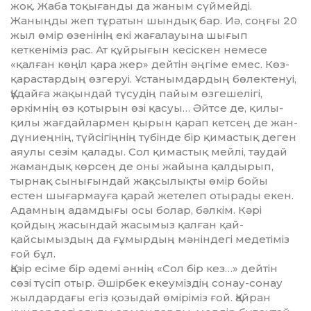
жоқ. Жаба тоқығанды да жаным сүймейді.
Жаныңды жеп тұратын шындық бар. Иә, соңғы 20
жыл өмір өзенінің екі жағалауына шығып
кеткеніміз рас. Ат құйрығын кесіскен немесе
«қалған көңіл қара жер» дейтін әңгіме емес. Көз­
қарас­тардың өзгеруі. Ұстанымдар­дың бөлектенуі,
Құдайға жа­қын­дай түсудің пайым өз­ге­шелігі,
әркімнің өз қо­тырын өзі қасуы… Әйтсе де, қилы-
қилы жағдайлармен қырын қарап кетсең де жан-
дүниеңнің, түйсігіңнің түбінде бір қимастық деген
аяулы се­зім қалады. Сол қимастық мей­лі, таудай
жамандық көр­сең де оны жайына қалдырып,
тырнақ сынығындай жақ­сы­лықты өмір бойы
естен шы­ғар­мауға қарай жетелеп отырады екен.
Адамның адамдығы осы болар, бәлкім. Кәрі
қойдың жа­сындай жасымыз қалған қай-
қайсымыздың да ғұмыр­дың мәніндегі медетіміз
ғой бұл.
Қазір есіме бір әдемі әннің «Сол бір кез…» дейтін
сөзі тү­сіп отыр. Әшірбек екеуміздің сонау-сонау
жылдардағы егіз қозыдай өміріміз ғой. Қайран