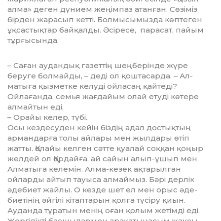
алма» деген дүнием жеңімпаз атанған. Сөзіміз
бірден жарасып кетті. Болмысымызда көптеген
ұқсастықтар байқалды. Әсіресе, парасат, пайым
тұрғысында.
– Саған аудандық газеттің шең­берінде жүре
беруге болмайды, – деді ол қоштасарда. – Ал­
матыға қызметке келуді ой­ла­саң қайтеді?
Ойлағанда, семья жағдайым олай етуді көтере
алмайтын еді.
– Орайы келер, түбі.
Осы кездесуден кейін біз­дің адал достықтың
арман­дар­ға толы айлары мен жылдары өтіп
жатты. Қолайы келген сәт­те қуалай соққан қоңыр
жел­дей ол Қордайға, ай сайын алып-ұшып мен
Алматыға ке­ле­мін. Алма-кезек ақтарылған
ойларды айтып тауыса алмаймыз. Бәрі дерлік
әдебиет жайлы. О кезде шет ел мен орыс әде­
биетінің әйгілі кітаптарын қол­ға түсіру қиын.
Ауданда тұ­ратын менің оған қолым же­тімді еді.
Жергілікті басшылармен арақатынасым жақсы