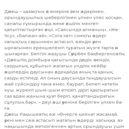
Дәнеш – қазақтың ән өнеріне әсем ән­дерімен,
орындаушылық шебер­лігі­мен үлкен үлес қосқан,
саналы ғұмырын­да жеке әншілік мектеп
қалыптастырған әнші. «Саясында алманың», «Же­
тісу», «Балжан-ай», «Соға кет» сияқты ән­дері
халықтық сарынмен астасып, өзін­дік әуен
ырғағымен ерекшеленіп тұратын жүзге тарта ән
шығарған. Бел­гілі жазушы Сәуірбек Бақбергеновтің
«Дә­нештің домбыра қағысында дәлдік, әсем­дік,
саздылық, құбылып жататын үнділік кейбір
әншілердің даусынан әл­деқайда анық та қанық,
сазды естіле­ді. Ал оның даусында тыңдаушысын
жай сүйсіндіру ғана емес, баурап, билеп кететін
күш, жүректі шым-шым еткізіп, діріл қақтыратын
саз адам жанына қуат беріп, қанаттандыратын
сұлулық бар», – деуі әнші әуеніне берілген үлкен ба­
ға.
Дәнеш Рақышевтің өзі: «Өнерге қия­нат жасамай,
әуені мен сөзі астасып жа­татын әндерді халыққа өз
нақышын­да жет­кізгеннен артық орындаушы үшін