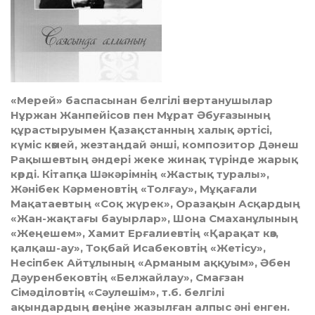
«Мерей» баспасынан белгілі өнертанушылар
Нұржан Жанпейісов пен Мұрат Әбуғазының
құрастыруымен Қазақстанның халық әртісі,
күміс көмей, жезтаңдай әнші, композитор Дәнеш
Рақышевтың әндері жеке жинақ түрінде жарық
көрді. Кітапқа Шәкәрімнің «Жастық туралы»,
Жәнібек Кәрменовтің «Толғау», Мұқағали
Мақатаевтың «Соқ жүрек», Оразақын Асқардың
«Жан-жақтағы бауырлар», Шона Смаханұлының
«Жеңешем», Хамит Ерғалиевтің «Қарақат көз,
қалқаш-ау», Тоқбай Исабековтің «Жетісу»,
Несіпбек Айтұлының «Арманым аққуым», Әбен
Дәуренбековтің «Белжайлау», Смағзан
Сімәділовтің «Сәулешім», т.б. белгілі
ақындардың өлеңіне жазылған алпыс әні енген.