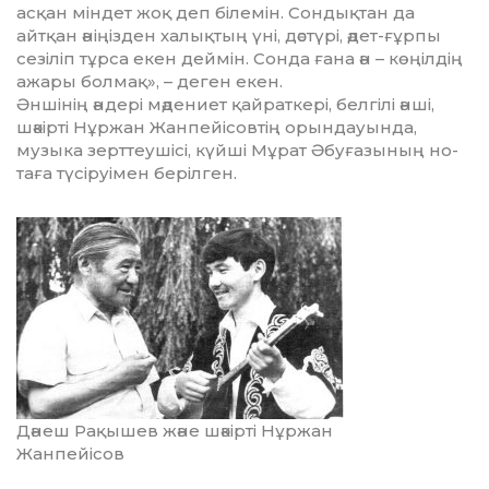
ас­қан міндет жоқ деп білемін. Сон­дықтан да
айтқан әніңізден халық­тың үні, дәстүрі, әдет-ғұрпы
сезіліп тұрса екен деймін. Сонда ғана ән – көңіл­дің
ажары болмақ», – деген екен.
Әншінің әндері мәдениет қайрат­кері, белгілі әнші,
шәкірті Нұржан Жан­пейісовтің орындауында,
музыка зерт­теушісі, күйші Мұрат Әбуғазының но­
таға түсіруімен берілген.
Дәнеш Рақышев және шәкірті Нұржан
Жанпейісов