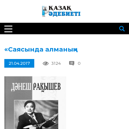
«Саясында алманың»
21.04.2017
3124
0