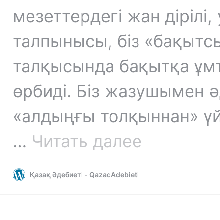
мезеттердегі жан дірілі,
талпынысы, біз «бақытс
талқысында бақытқа ұм
өрбиді. Біз жазушымен 
«алдыңғы толқыннан» үй
Жүсіпбек
…
Читать далее
Қорғасбек:
Менің
табиғатым
Қазақ Әдебиеті - QazaqAdebieti
—
жазушының
табиғаты