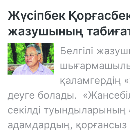
Жүсіпбек Қорғасбе
жазушының табиға
Белгілі жазуш
шығармашылы
қаламгердің 
деуге болады. «Жансебі
секілді туындыларының 
адамдардың, қорғансыз 