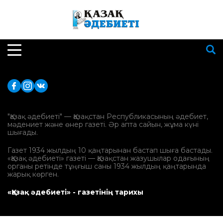
"Қазақ әдебиеті" — Қазақстан Республикасының әдебиет,
мәдениет және өнер газеті. Әр апта сайын, жұма күні
шығады.
Газет 1934 жылдың 10 қаңтарынан бастап шыға бастады.
«Қазақ әдебиеті» газеті — Қазақстан жазушылар одағының
органы ретінде тұңғыш саны 1934 жылдың қаңтарында
жарық көрген.
«Қазақ әдебиеті» - газетінің тарихы