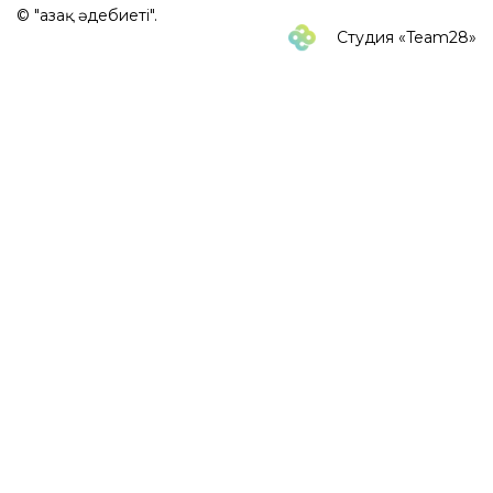
© "Қазақ әдебиеті".
Студия «Team28»