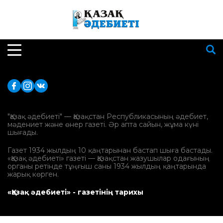
"Қазақ әдебиеті" — Қазақстан Республикасының әдебиет,
мәдениет және өнер газеті. Әр апта сайын, жұма күні
шығады.
Газет 1934 жылдың 10 қаңтарынан бастап шыға бастады.
«Қазақ әдебиеті» газеті — Қазақстан жазушылар одағының
органы ретінде тұңғыш саны 1934 жылдың қаңтарында
жарық көрген.
«Қазақ әдебиеті» - газетінің тарихы