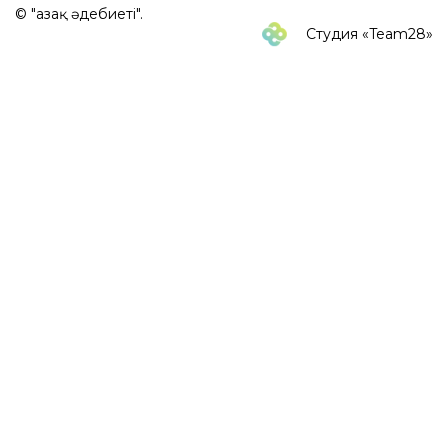
© "Қазақ әдебиеті".
Студия «Team28»