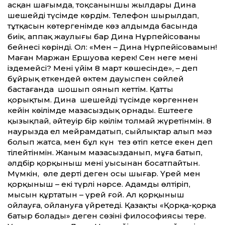
асқан шағымда, тоқсаныншы жылдары Дина
шешейді түсімде көрдім. Телефон шырылдап,
тұтқасын көтергенімде көз алдымда басында
биік, аппақ жаулығы бар Дина Нұрпейісованың
бейнесі көрінді. Ол: «Мен – Дина Нұрпейісовамын!
Маған Маржан Ершуова керек! Сен неге мені
іздемейсің? Менің үйім 8 март көшесінде», – деп
бұйрық еткендей өктем дауыспен сөйлей
бастағанда шошып оянып кеттім. Қатты
қорықтым. Дина шешейді түсімде көргеннен
кейін көңілімде мазасыздық орнады. Ештеңеге
қызықпай, әйтеуір бір көңілім толмай жүретінмін. 8
наурызда ел мейрамдатып, сыйлықтар алып мәз
болып жатса, мен бұл күн тез өтіп кетсе екен деп
тілейтінмін. Жаным мазасызданып, мұңға батып,
әлдбір қорқыныш мені уысынан босатпайтын.
Мүмкін, өлең дерті деген осы шығар. Үрей мен
қорқыныш – екі түрлі нәрсе. Адамды өлтіріп,
мысын құртатын – үрей ғой. Ал қорқыныш
ойлауға, ойлануға үйретеді. Қазақтың «Қорқа-қорқа
батыр болады» деген сөзінің философиясы терең.