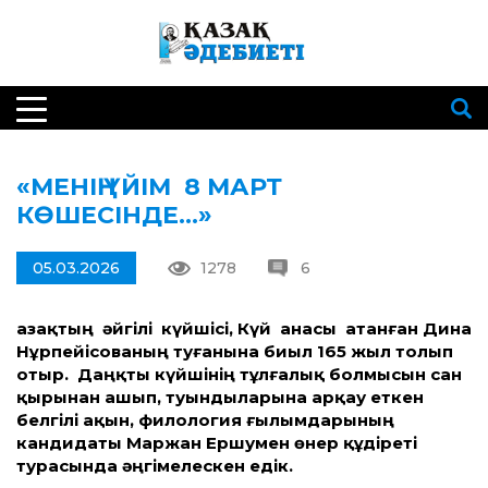
«МЕНІҢ ҮЙІМ 8 МАРТ
КӨШЕСІНДЕ…»
05.03.2026
1278
6
Қазақтың әйгілі күйшісі, Күй анасы атанған Дина
Нұрпейісованың туғанына биыл 165 жыл толып
отыр. Даңқты күйшінің тұлғалық болмысын сан
қырынан ашып, туындыларына арқау еткен
белгілі ақын, филология ғылымдарының
кандидаты Маржан Ершумен өнер құдіреті
турасында әңгімелескен едік.