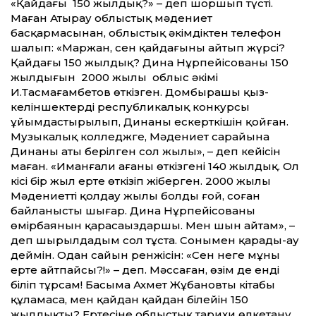
«Қайдағы 150 жылдық?» – деп шоршып түсті.
Маған Атырау облыстық мәдениет
басқармасынан, облыстық әкімдіктен телефон
шалып: «Маржан, сен қайдағыны айтып жүрсің?
Қайдағы 150 жылдық? Дина Нұрпейісованың 150
жылдығын 2000 жылы облыс әкімі
И.Тасмағамбетов өткізген. Домбырашы қыз-
келіншектердің республикалық конкурсы
ұйымдастырылып, Динаның ескерткішін қойған.
Музыкалық колледжге, Мәдениет сарайына
Динаның аты берілген сол жылы», – деп кейісін
маған. «Иманғали ағаның өткізгені 140 жылдық. Ол
кісі бір жыл ерте өткізіп жіберген. 2000 жылы
Мәдениетті қолдау жылы болды ғой, соған
байланысты шығар. Дина Нұрпейісованың
өмірбаянын қарасаңыздаршы. Мен шын айтам», –
деп шырылдадым сол тұста. Сонымен қарады-ау
деймін. Одан сайын ренжісін: «Сен неге мұны
ерте айтпайсың?!» – деп. Мәссаған, өзім де енді
біліп тұрсам! Басыма Ахмет Жұбановтың кітабы
құламаса, мен қайдан қайдан білейін 150
жылдықты? Ертесіне облыстық тарихи өлкетану