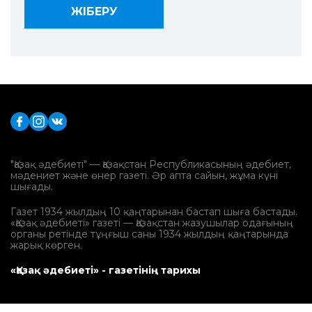
"Қазақ әдебиеті" — Қазақстан Республикасының әдебиет,
мәдениет және өнер газеті. Әр апта сайын, жұма күні
шығады.
Газет 1934 жылдың 10 қаңтарынан бастап шыға бастады.
«Қазақ әдебиеті» газеті — Қазақстан жазушылар одағының
органы ретінде тұңғыш саны 1934 жылдың қаңтарында
жарық көрген.
«Қазақ әдебиеті» - газетінің тарихы