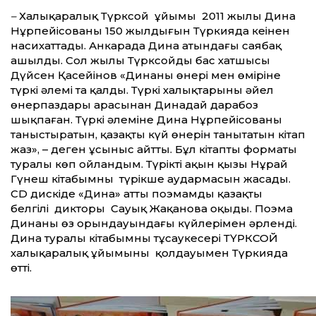
–
Халықаралық Түрксой ұйымы 2011 жылы Дина
Нұрпейісованың 150 жылдығын Түркияда кеңінен
насихаттады. Анкарада Дина атындағы саябақ
ашылды. Сол жылы Түрксойдың бас хатшысы
Дүйсен Қасейінов «Динаның өнері мен өміріне
түркі әлемі таң қалды. Түркі халықтарының әйел
өнерпаздары арасынан Динадай дарабоз
шықпаған. Түркі әлеміне Дина Нұрпейісованы
таныстыратын, қазақтың күй өнерін танытатын кітап
жаз», – деген ұсыныс айтты. Бұл кітаптың форматы
туралы көп ойландым. Түріктің ақын қызы Нұрай
Гүнеш кітабымның түрікше аудармасын жасады.
СD дискіде «Дина» атты поэмамды қазақтың
белгілі дикторы Сауық Жақанова оқыды. Поэма
Динаның өз орындауындағы күйлерімен әрленді.
Дина туралы кітабымның тұсаукесері ТҮРКСОЙ
халықаралық ұйымының қолдауымен Түркияда
өтті.