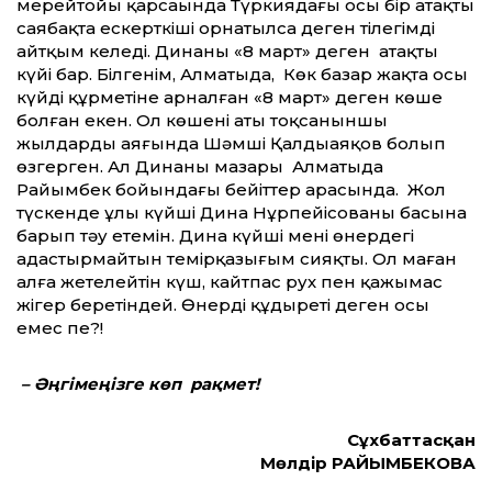
мерейтойы қарсаңында Түркиядағы осы бір атақты
саябақта ескерткіші орнатылса деген тілегімді
айтқым келеді. Динаның «8 март» деген атақты
күйі бар. Білгенім, Алматыда, Көк базар жақта осы
күйдің құрметіне арналған «8 март» деген көше
болған екен. Ол көшенің аты тоқсаныншы
жылдардың аяғында Шәмші Қалдыаяқов болып
өзгерген. Ал Динаның мазары Алматыда
Райымбек бойындағы бейіттер арасында. Жол
түскенде ұлы күйші Дина Нұрпейісованың басына
барып тәу етемін. Дина күйші менің өнердегі
адастырмайтын темірқазығым сияқты. Ол маған
алға жетелейтін күш, кайтпас рух пен қажымас
жігер беретіндей. Өнердің құдыреті деген осы
емес пе?!
– Әңгімеңізге көп рақмет!
Сұхбаттасқан
Мөлдір РАЙЫМБЕКОВА