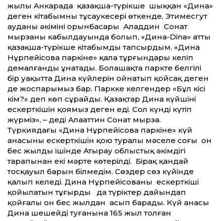
жылы Анкарада қазақша-түрікше шыққан «Дина»
деген кітабымның тұсаукесері өткенде, Этимесгут
ауданы әкімінің орынбасары Аладдин Сонат
мырзаның кабылдауында болып, «Дина-Dina» атты
қазақша-түрікше кітабымды тапсырдым. «Дина
Нұрпейісова паркіне» қала тұрғындары келіп
демалғанды ұнатады. Болашақта паркте белгілі
бір уақытта Дина күйлерін ойнатып қойсақ деген
де жоспарымыз бар. Паркке келгендер «Бұл кісі
кім?» деп көп сұрайды. Қазақтар Дина күйшінің
ескерткішін қоямыз деген еді. Сол күнді күтіп
жүрміз», – деді Алааттин Сонат мырза.
Түркиядағы «Дина Нұрпейісова паркіне» күй
анасының ескерткішін қою туралы мәселе соңғы он
бес жылдың ішінде Атырау облыстық әкімдігі
тарапынан екі мәрте көтерілді. Бірақ қандай
тосқауыл барын білмедім. Сөздер сөз күйінде
қалып келеді. Дина Нұрпейісованың ескерткіші
қойылатын тұғырды да түріктер дайындап
қойғалы он бес жылдан асып барады. Күй анасы
Дина шешейдің туғанына 165 жыл толған