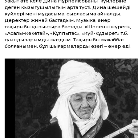
Уақыт өте келе Дина Нұрпейісованың күйлеріне
деген қызығушылығым арта түсті. Дина шешейдің
күйлері менің мұңдасыма, сырласыма айналды.
Деректер жинай бастадым. Музыка, өнер
тақырыбы қызықтыра бастады. «Шопеннің жүрегі»,
«Асалы-Көкетай», «Құлпытас», «Күй-құдырет» т.б.
туындыларымды жаздым. Тақырыбы махаббат
болғанымен, бұл шығармалардың өзегі – өнер еді.