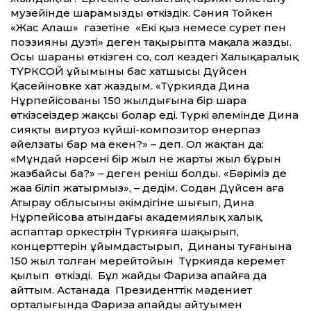
музейінде шарамызды өткіздік. Сәния Тойкен
«Жас Алаш» газетіне «Екі қыз немесе сурет пен
поэзияның дуэті» деген тақырыпта мақала жазды.
Осы шараны өткізген соң, сол кездегі Халықаралық
ТҮРКСОЙ ұйымының бас хатшысы Дүйсен
Қасейіновке хат жаздым. «Түркияда Дина
Нұрпейісованың 150 жылдығына бір шара
өткізсеңіздер жақсы болар еді. Түркі әлемінде Дина
сияқты виртуоз күйші-композитор өнерпаз
әйелзаты бар ма екен?» – деп. Ол жақтан да:
«Мұндай нәрсені бір жыл не жарты жыл бұрын
жазбайсың ба?» – деген реніш болды. «Бәріміз де
жаңа біліп жатырмыз», – дедім. Содан Дүйсен аға
Атырау облысының әкімдігіне шығып, Дина
Нұрпейісова атындағы академиялық халық
аспаптар оркестрін Түркияға шақырып,
концерттерін ұйымдастырып, Динаның туғанына
150 жыл толған мерейтойын Түркияда керемет
қылып өткізді. Бұл жайды Фариза апайға да
айттым. Астанада Президенттік мәдениет
орталығында Фариза апайдың айтуымен