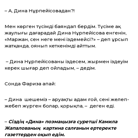
– А, Дина Нұрпейісовадан?!
Мен көрген түсімді баяндап бердім. Түсіме ақ
жаулығы дағарадай Дина Нұрпейісова енгенін,
«Маржан, сен неге мені іздемейсің?» – деп ұрсып
жатқанда, оянып кеткенімді айттым.
– Дина Нұрпейісованы іздесем, жырмен іздеуім
керек шығар деп ойладым, – дедім.
Сонда Фариза апай:
– Дина шешеміз – аруақты адам ғой, сені желеп-
жебеп жүрген болар, қорықпа, – деген еді.
–
Сіздің «Дина» поэмаңызға суретші Камила
Жапалованың картина салғанын ертеректе
газеттерден оқып едім.