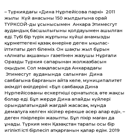
– Түркиядағы «Дина Нұрпейісова паркі» 2011
жылы Күй анасының 150 жылдығына орай
ТҮРКСОЙ-дың ұсынысымен Анкара Этимесгут
аудандық басшылығының қолдауымен ашылған
еді. Түбi бiр түрік жұртының күйшi анамызды
құрметтегенi қазақ өнерiне деген ықылас-
iлтипаты деп білеміз. Он шақты жыл бұрын
«Алматы ақшамы» газетінен жазушы Нұрғали
Ораздың Түркия сапарынан жолжазбасын
оқыдым. Сол мақаласында Анкарадағы
Этимесгут ауданында салынған Дина
саябағына барғанын айта келе, муниципалитет
әкімдігі өкілдерінің: «Бұл саябаққа Дина
Нұрпейісованың ескерткіші орнатылса, өте жақсы
болар еді. Бұл жерде Дина апайдың күйлері
орындалатындай жағдай жасасақ, мұнда
демалуға келген кісілер ерекше әсер алар еді», –
деген пікірлерін жазыпты. Бұл пікір маған да
ұнады. Түркия мен Қазақстан тарапы осы бір
игілікті істі бірлесіп атқарғанын қалар едім. 2019