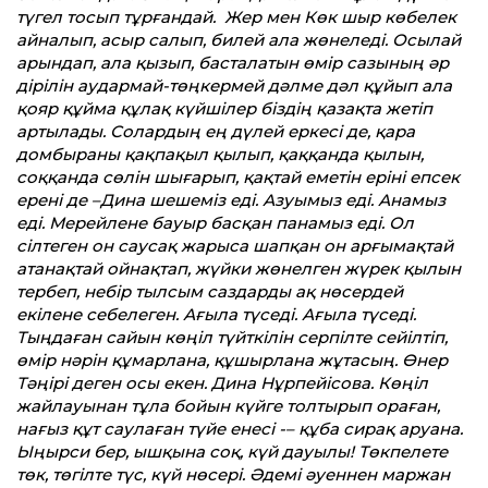
түгел тосып тұрғандай. Жер мен Көк шыр көбелек
айналып, асыр салып, билей ала жөнеледі. Осылай
арындап, ала қызып, басталатын өмір сазының әр
дірілін аудармай-төңкермей дәлме дәл құйып ала
қояр құйма құлақ күйшілер біздің қазақта жетіп
артылады. Солардың ең дүлей еркесі де, қара
домбыраны қақпақыл қылып, қаққанда қылын,
соққанда сөлін шығарып, қақтай еметін еріні епсек
ерені де –Дина шешеміз еді. Азуымыз еді. Анамыз
еді. Мерейлене бауыр басқан панамыз еді. Ол
сілтеген он саусақ жарыса шапқан он арғымақтай
атанақтай ойнақтап, жүйки жөнелген жүрек қылын
тербеп, небір тылсым саздарды ақ нөсердей
екілене себелеген. Ағыла түседі. Ағыла түседі.
Тыңдаған сайын көңіл түйткілін серпілте сейілтіп,
өмір нәрін құмарлана, құшырлана жұтасың. Өнер
Тәңірі деген осы екен. Дина Нұрпейісова. Көңіл
жайлауынан тұла бойын күйге толтырып ораған,
нағыз құт саулаған түйе енесі -– құба сирақ аруана.
Ыңырси бер, ышқына соқ, күй дауылы! Төкпелете
төк, төгілте түс, күй нөсері. Әдемі әуеннен маржан