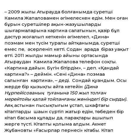
– 2009 жылы Атырауда болғанымда суретші
Камила Жапаловамен әңгімелескен едім. Мен оған
бұрын суретшілер ақын-жазушылардың
шығармаларына картина салатынын, қазір бұл
дәстүр жоғалып кеткенін әңгімелеп, «Дина»
поэмам мен түсім туралы айтқанымда, суретші
емес пе, әсерленіп кетті. Содан арада біраз уақыт
өтті. 2011 жылдың мамыр айының ортасында
Атыраудан Камила Жапалова телефон соқты.
«Картина дайын. Бүгін бітірдім», – деп. «Қандай
картина?» – деймін. «Сенің «Дина» поэмаңа
салынған картина», – деді. Сондай қуандым. Осы
жерде бір қызықты айта кетейін
(Дина
Нұрпейісованың туғанына 150 жыл толған
мерейтойы қалай тойланғаны жөніндегі бір сырды).
Аяқ астынан пысықтығым ұстап, шкафтағы
кітаптардың шаңын сүртіп жатыр едім, төбеден бір
кітап басыма құлады да, парақтары ашылып
жерге түсті. Кітапты қолыма алдым. Ахмет
Жұбановтың «Ғасырлар пернесі» кітабы. Кітап