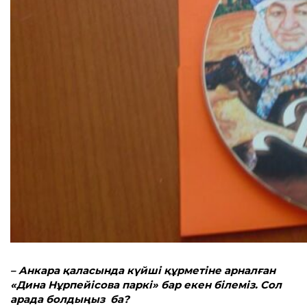
– Анкара қаласында күйші құрметіне арналған
«Дина Нұрпейісова паркі» бар екен білеміз. Сол
арада болдыңыз ба?