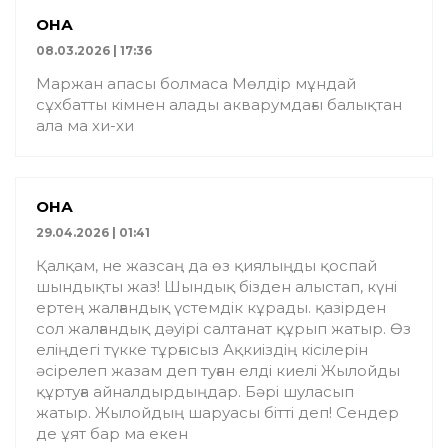
ҚОНАҚ
08.03.2026 | 17:36
Маржан апасы болмаса Мөлдір мұндай
сұхбатты кімнен алады акварумдағы балықтан
ала ма хи-хи
ҚОНАҚ
29.04.2026 | 01:41
Қалқам, не жазсаң да өз қиялыңды қоспай
шындықты жаз! Шындық бізден алыстап, күні
ертең жалғандық үстемдік кұрады. қазірден
сол жалғандық дәуірі салтанат құрып жатыр. Өз
еліңдегі түкке тұрғысыз Ақкиіздің кісілерін
әсірелеп жазам деп туған елді киелі Жылойды
құртуға айналдырдыңдар. Бәрі шуласып
жатыр. Жылойдың шаруасы бітті деп! Сендер
де ұят бар ма екен