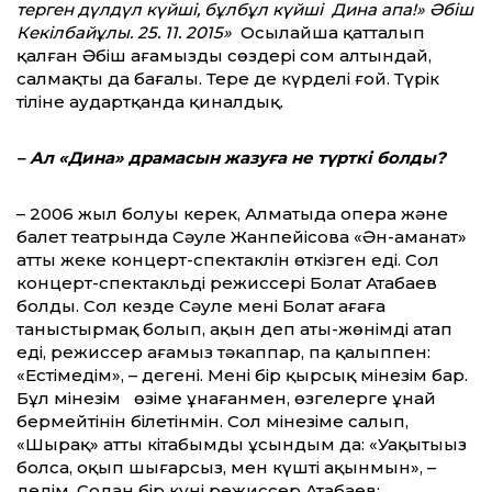
терген дүлдүл күйші, бұлбұл күйші Дина апа!» Әбіш
Кекілбайұлы. 25. 11. 2015»
Осылайша қатталып
қалған Әбіш ағамыздың сөздері сом алтындай,
салмақты да бағалы. Терең де күрделі ғой. Түрік
тіліне аудартқанда қиналдық.
– Ал «Дина» драмасын жазуға не түрткі болды?
– 2006 жыл болуы керек, Алматыда опера және
балет театрында Сәуле Жанпейісова «Ән-аманат»
атты жеке концерт-спектаклін өткізген еді. Сол
концерт-спектакльдің режиссері Болат Атабаев
болды. Сол кезде Сәуле мені Болат ағаға
таныстырмақ болып, ақын деп аты-жөнімді атап
еді, режиссер ағамыз тәкаппар, паң қалыппен:
«Естімедім», – дегені. Менің бір қырсық мінезім бар.
Бұл мінезім өзіме ұнағанмен, өзгелерге ұнай
бермейтінін білетінмін. Сол мінезіме салып,
«Шырақ» атты кітабымды ұсындым да: «Уақытыңыз
болса, оқып шығарсыз, мен күшті ақынмын», –
дедім. Содан бір күні режиссер Атабаев: