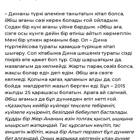
– Динаны түркі әлеміне танытатын кітап болса,
Әбіш ағаның сөзі керек болады ғой ойладым.
Содан бір күні ағаның үйіне бардым. «Әбіш аға,
сізге осы күнге дейін бір өтініш айтып көрмеппін.
Менің бір үлкен арманым бар. Ол – Дина
Нұрпейісова туралы қазақша-түрікше кітап
шығару. Сол кітабыма Дина шешеміз туралы сіздің
пікіріңіз өте қажет боп тұр. Сізді шаршатқым да,
мазалағым да келмейді. Жарты парақ сөзіңіз болса,
жақсы болар еді» деп едім. Әбіш аға сөзге
келмеді. Қолына қағаз, қаламын алды да, сол
бойда мөлдіретіп жазып берген еді. Бұл – 2015
жылдың 25 қарашасы болатын. Араға ай салмай,
Әбіш ағамыз да бұл дүниеден өтіп кетті ғой.
«Қазақтың кейбір күйлері теңселе тебіреніп,
күйзеле күңіреніп, безілдей бебеулеп басталады.
Құдды бір Жер-Ананың өзін толғақ қысып, ышқына
ыңырсып жатқандай. Тас құрсағын кеңітіп, тас
емшегін жібітіп, жаңа бір Алып перзент бұл дүниеге
бет алғандай. Оның жарыққа келгенін ұлан дүние