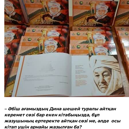
– Әбіш ағамыздың Дина шешей туралы айтқан
керемет сөзі бар екен кітабыңызда, бұл
жазушының ертеректе айтқан сөзі ме, әлде осы
кітап үшін арнайы жазылған ба?