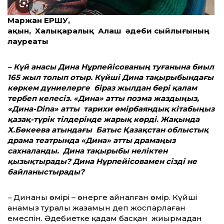
Маржан ЕРШУ,
ақын, Халықаралық Алаш әдеби сыйлығының
лауреаты
– Күй анасы Дина Нұрпейісованың туғанына биыл
165 жыл толып отыр. Күйші Дина тақырыбындағы
көркем дүниелерге біраз жылдан бері қалам
тербеп келесіз. «Дина» атты поэма жаздыңыз,
«Дина-Dina» атты тарихи өмірбаяндық кітабыңыз
қазақ-түрік тілдерінде жарық көрді. Жақында
Х.Бөкеева атындағы Батыс Қазақстан облыстық
драма театрында «Дина» атты драмаңыз
сахналанды. Дина тақырыбы неліктен
қызықтырады? Дина Нұрпейісовамен сізді не
байланыстырады?
–
Динаның өмірі – өнерге айналған өмір. Күйші
анамыз туралы жазамын деп жоспарлаған
емеспін. Әдебиетке қадам басқан жиырмадан