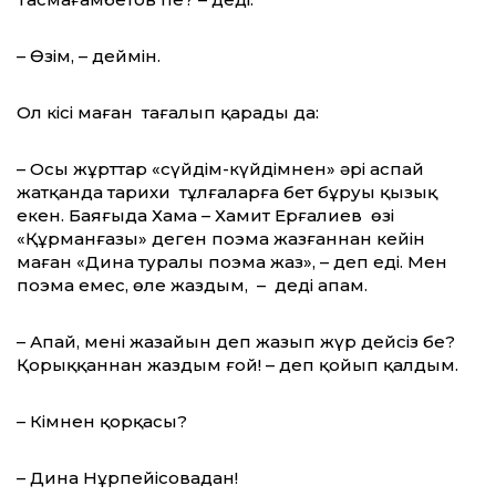
– Өзім, – деймін.
Ол кісі маған таңғалып қарады да:
– Осы жұрттар «сүйдім-күйдімнен» әрі аспай
жатқанда тарихи тұлғаларға бет бұруың қызық
екен. Баяғыда Хамаң – Хамит Ерғалиев өзі
«Құрманғазы» деген поэма жазғаннан кейін
маған «Дина туралы поэма жаз», – деп еді. Мен
поэма емес, өлең жаздым, – деді апам.
– Апай, мені жазайын деп жазып жүр дейсіз бе?
Қорыққаннан жаздым ғой! – деп қойып қалдым.
– Кімнен қорқасың?
– Дина Нұрпейісовадан!