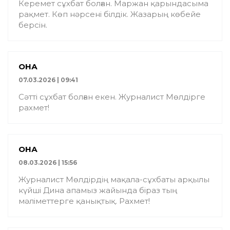
Керемет сұхбат болған. Маржан қарындасыма
рақмет. Көп нәрсені білдік. Жазарың көбейе
берсін.
ҚОНАҚ
07.03.2026 | 09:41
Сәтті сұхбат болған екен. Журналист Мөлдірге
рахмет!
ҚОНАҚ
08.03.2026 | 15:56
Журналист Мөлдірдің мақала-сұхбаты арқылы
күйші Дина апамыз жайында біраз тың
мәліметтерге қанықтық. Рахмет!