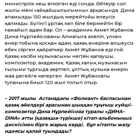
министрлік кеш өткізген еді сонда. Әйтеуір сол
жылы менің «айқайшылығымның» арқасында Дина
апамыздың 150 жылдық мерейтойы елеусіз
қалмады. Бүгінгі ұрпақ көп біле бермейтін бір
ғажайып адам бар. Ол – академик Ахмет Жұбанов.
Дина Нұрпейісованы Алматыға әкеліп, үлкен
өнер тобына қосқан адам, қазақ өнеріне өлшеусіз
еңбек сіңірген қайраткер Ахмет Жұбанов еді ғой.
Қазақ кәсіби музыкасының негізін қалаушы,
композитор, академик, Қазақ халық музыкасын
ғылыми тұрғыда зерттеп, ұлттық музыка өнерін
жаңа деңгейге көтерген Ахмет Жұбановтың
туғанына биыл 120 жыл толып отыр.
– 2017 жылы Астанадағы «Фолиант» баспасынан
қазақ әйелдері арасынан шыққан тұңғыш күйші-
композитор Дина Нұрпейісова туралы «ДИНА–
DINA» атты (қазақша-түрікше) кітап-альбомыңыз
дискісімен бірге жарық көрді. Бұл кітапты жазу
идеясы қалай туындады?