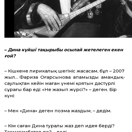
–
Дина күйші тақырыбы осылай жетелеген екен
ғой?
– Кішкене лирикалық шегініс жасасам, бұл – 2007
жыл… Фариза Оңғарсынова апамыздың амандық-
саулықтан кейін маған үнемі қоятын дәстүрлі
сұрағы бар еді: «Не жазып жүрсің?» – деген. Бір
күні:
– Мен «Дина» деген поэма жаздым, – дедім.
– Кім саған Дина туралы жаз деп идея берді?
Тасмағамбетов пе? – деді.