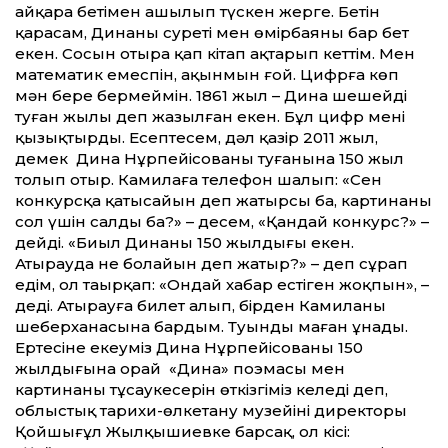
айқара бетімен ашылып түскен жерге. Бетін
қарасам, Динаның суреті мен өмірбаяны бар бет
екен. Сосын отыра қап кітап ақтарып кеттім. Мен
математик емеспін, ақынмын ғой. Цифрға көп
мән бере бермеймін. 1861 жыл – Дина шешейдің
туған жылы деп жазылған екен. Бұл цифр мені
қызықтырды. Есептесем, дәл қазір 2011 жыл,
демек Дина Нұрпейісованың туғанына 150 жыл
толып отыр. Камилаға телефон шалып: «Сен
конкурсқа қатысайын деп жатырсың ба, картинаны
сол үшін салдың ба?» – десем, «Қандай конкурс?» –
дейді. «Биыл Динаның 150 жылдығы екен.
Атырауда не болайын деп жатыр?» – деп сұрап
едім, ол таңырқап: «Ондай хабар естіген жоқпын», –
деді. Атырауға билет алып, бірден Камиланың
шеберханасына бардым. Туынды маған ұнады.
Ертесіне екеуміз Дина Нұрпейісованың 150
жылдығына орай «Дина» поэмасы мен
картинаның тұсаукесерін өткізгіміз келеді деп,
облыстық тарихи-өлкетану музейінің директоры
Қойшығұл Жылқышиевке барсақ, ол кісі: