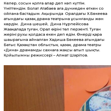
Келер, сосын қолға алар деп көп күттім.
Үміттендім. Болат Атабаев аға дүниеден өткен соң
ойлана бастадым. Ақырында Оралдағы Х.Бөкеева
атындағы қазақ драма театрына ұсынғанды жөн
көрдім. Дина шешей, Дина Нұрпейісова
Жаңақалада туған, Орал өңірінің төл перзенті. Туған
жерінің рухы қолдаса екен деп едім. Өнердің қара
шаңырағына айналған Хадиша Бөкеева атындағы
Батыс Қазақстан облыстық қазақ драма театры
«Дина» драмамды сахнаға жақсы алып шықты.
Қойылымның режиссері – Алмат Шәріпов.