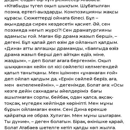
«Кітабыңды түгел оқып шықтым. Шұбатылған
поэма, ертегі-аңыздарды. Композицияны жақсы
құрасың. Сюжеттерді ойната білесің. Бұл –
ақындарда сирек кездесетін қасиет. Әй, сен
поэзияда неғып жүрсің?! Сен драматургияның
адамысың ғой. Маған бір драма жазып берші», –
дегені. Бұл қалай деп өзім де ойланып қалдым.
«Дина» атты алғашқы драмамды, «Баяғыда өзіңіз
драма жазып берші деп айтқан едіңіз, міне,
жаздым», – деп Болат ағаға бергенмін. Оқып
шыққаннан кейін ол кісі сөйлегісі келмегендей
қалып танытқаны. Мен ішімнен «ұнамаған ғой»
деп ойлап қалдым да, «Еркін сөйлей беріңіз, аға,
мен өкпелемеймін», – дегенімде, Болат аға: «Осы
кезге дейін сахнадағы әйелдеріміз бағы
ашылмаған сорлы, бейбақ, одан қалса, ақсақ-
тоқсақ, мүгедек кейпінде көрініпті. Мен мұны
бұрын ойламаған екем. Сенің Динаң ерекше
қайратқа ие образ. Хулиган. Мен мұны шығарам.
Тың дүние», – деген болатын. Бірақ, өкінішке қарай,
Болат Атабаев шетелге кетіп қалды көп жылға.