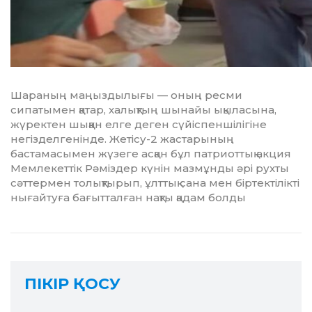
Шараның маңыздылығы — оның ресми
сипатымен қатар, халықтың шынайы ықыласына,
жүректен шыққан елге деген сүйіспеншілігіне
негізделгенінде. Жетісу-2 жастарының
бастамасымен жүзеге асқан бұл патриоттық акция
Мемлекеттік Рәміздер күнін мазмұнды әрі рухты
сәттермен толықтырып, ұлттық сана мен біртектілікті
нығайтуға бағытталған нақты қадам болды
ПІКІР ҚОСУ