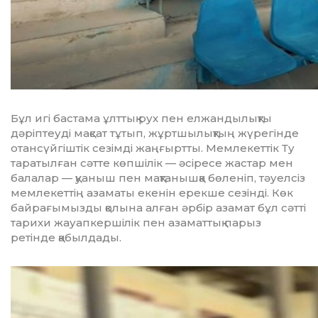
Бұл игі бастама ұлттық рух пен елжандылықты
дәріптеуді мақсат тұтып, жұртшылықтың жүрегінде
отансүйгіштік сезімді жаңғыртты. Мемлекеттік Ту
таратылған сәтте көпшілік — әсіресе жастар мен
балалар — қуаныш пен мақтанышқа бөленіп, тәуелсіз
мемлекеттің азаматы екенін ерекше сезінді. Көк
байрағымызды қолына алған әрбір азамат бұл сәтті
тарихи жауапкершілік пен азаматтық парыз
ретінде қабылдады.