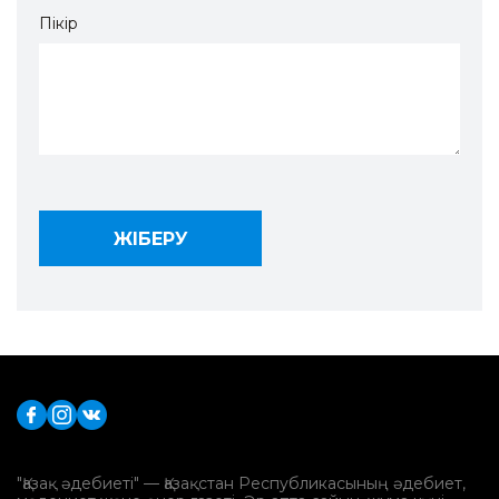
Пікір
"Қазақ әдебиеті" — Қазақстан Республикасының әдебиет,