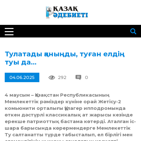
Тулатады қаныңды, туған елдің
туы да…
04.06.2025
292
0
4 маусым – Қазақстан Республикасының
Мемлекеттік рәміздер күніне орай Жетісу-2
комьюнити орталығы Құлагер ипподромында
өткен дәстүрлі классикалық ат жарысы кезінде
ерекше патриоттық бастама көтерді. Аталған іс-
шара барысында көрермендерге Мемлекеттік
Ту салтанатты түрде табысталып, ел бірлігі мен