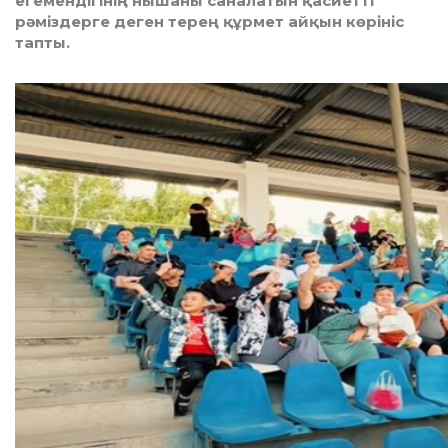
егемендігінің нышаны саналатын қасиетті
рәміздерге деген терең құрмет айқын көрініс
тапты.